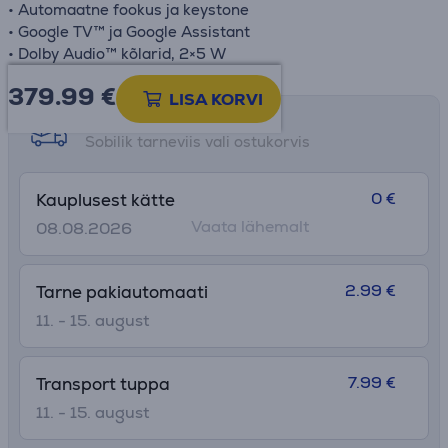
• Automaatne fookus ja keystone
• Google TV™ ja Google Assistant
• Dolby Audio™ kõlarid, 2×5 W
379.99
€
LISA KORVI
Tarne võimalused
Sobilik tarneviis vali ostukorvis
0 €
Kauplusest kätte
Vaata lähemalt
08.08.2026
2.99 €
Tarne pakiautomaati
11. - 15. august
7.99 €
Transport tuppa
11. - 15. august