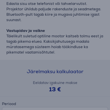
Edasta sisu otse telefonist või tahvelarvutist.
Projektor ühildub paljude rakenduste ja seadmetega.
Bluetooth-pult tagab kiire ja mugava juhtimise igast
suunast.
Vastupidav ja vaikne
Täielikult suletud optiline mootor kaitseb tolmu eest ja
tagab pikema eluea. Kaksikjahutusega madala
müratasemega süsteem hoiab töökindluse ka
pikematel vaatamisõhtutel.
Järelmaksu kalkulaator
Eeldatav igakuine makse
13 €
Periood