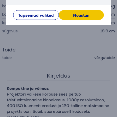
kaal
2 kg
kõrgus
21 cm
Täpsemad valikud
Nõustun
laius
12,8 cm
sügavus
18,9 cm
Toide
toide
võrgutoide
Kirjeldus
Kompaktne ja võimas
Projektori väikese korpuse sees peitub
täisfunktsionaalne kinoelamus: 1080p resolutsioon,
400 ISO luumenit eredust ja 120-tolline maksimaalne
projektsioon. Sobib suurepäraselt koduseks