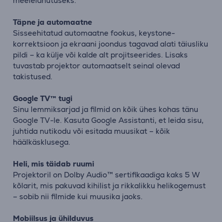
meelelahutuseks.
Täpne ja automaatne
Sisseehitatud automaatne fookus, keystone-
korrektsioon ja ekraani joondus tagavad alati täiusliku
pildi – ka külje või kalde alt projitseerides. Lisaks
tuvastab projektor automaatselt seinal olevad
takistused.
Google TV™ tugi
Sinu lemmiksarjad ja filmid on kõik ühes kohas tänu
Google TV-le. Kasuta Google Assistanti, et leida sisu,
juhtida nutikodu või esitada muusikat – kõik
häälkäsklusega.
Heli, mis täidab ruumi
Projektoril on Dolby Audio™ sertifikaadiga kaks 5 W
kõlarit, mis pakuvad kihilist ja rikkalikku helikogemust
– sobib nii filmide kui muusika jaoks.
Mobiilsus ja ühilduvus