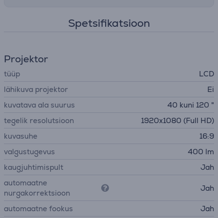
Spetsifikatsioon
Projektor
tüüp
LCD
lähikuva projektor
Ei
kuvatava ala suurus
40 kuni 120 "
tegelik resolutsioon
1920x1080 (Full HD)
kuvasuhe
16:9
valgustugevus
400 lm
kaugjuhtimispult
Jah
automaatne
Jah
nurgakorrektsioon
automaatne fookus
Jah