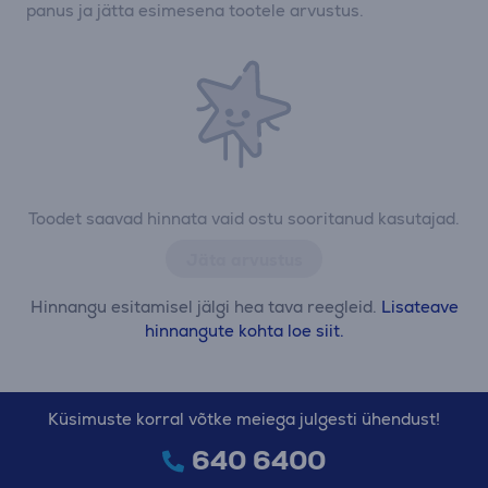
panus ja jätta esimesena tootele arvustus.
Toodet saavad hinnata vaid ostu sooritanud kasutajad.
Jäta arvustus
Hinnangu esitamisel jälgi hea tava reegleid.
Lisateave
hinnangute kohta loe siit.
Küsimuste korral võtke meiega julgesti ühendust!
640 6400