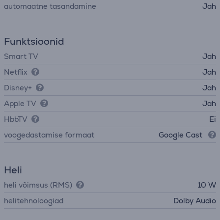
automaatne tasandamine
Jah
Funktsioonid
Smart TV
Jah
Netflix
Jah
Disney+
Jah
Apple TV
Jah
HbbTV
Ei
voogedastamise formaat
Google Cast
Heli
heli võimsus (RMS)
10 W
helitehnoloogiad
Dolby Audio