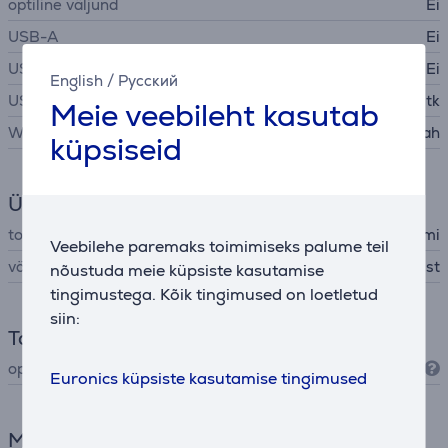
optiline väljund
Ei
USB-A
Ei
USB-C
Ei
English
/
Русский
USB-A
1 tk
Meie veebileht kasutab
Wi-Fi
Jah
küpsiseid
Üldine parameeter
tootja
Xiaomi
Veebilehe paremaks toimimiseks palume teil
värv
must
nõustuda meie küpsiste kasutamise
tingimustega. Kõik tingimused on loetletud
siin:
Tarkvara
operatsioonisüsteem
Android TV
Euronics küpsiste kasutamise tingimused
Mõõtmed