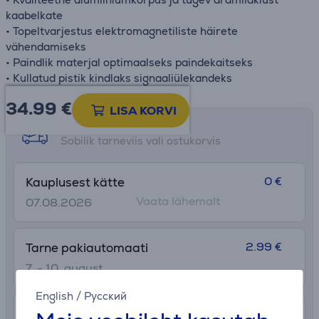
kaabelkate
• Topeltvarjestus elektromagnetiliste häirete
vähendamiseks
• Paindlik materjal optimaalseks paindekaitseks
• Kullatud pistik kindlaks signaaliülekandeks
34.99
€
LISA KORVI
Tarne võimalused
Sobilik tarneviis vali ostukorvis
0 €
Kauplusest kätte
Vaata lähemalt
07.08.2026
2.99 €
Tarne pakiautomaati
7. - 10. august
English
/
Русский
7.99 €
Transport tuppa