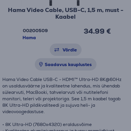
Hama Video Cable, USB-C, 1,5 m, must -
Kaabel
34.99 €
00200509
Hama
Võrdle
Saadavus kauplustes
Hama Video Cable USB-C - HDMI™ Ultra-HD 8K@60Hz
on usaldusväärne ja kvaliteetne lahendus, mis ühendab
sülearvuti, MacBooki, tahvelarvuti või nutitelefoni
monitori, teleri või projektoriga. See 1,5 m kaabel tagab
8K Ultra-HD pildikvaliteedi ja sujuva heli- ja
videovoogedastuse.
• 8K Ultra-HD (7680x4320) eraldusvõime
• Kvaliteetne alumiiniumkorpus ja tugev aramiidkiust