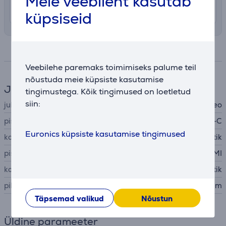
Meie veebileht kasutab
7. - 10. august
küpsiseid
Spetsifikatsioon
Veebilehe paremaks toimimiseks palume teil
nõustuda meie küpsiste kasutamise
Juhe
tingimustega. Kõik tingimused on loetletud
siin:
juhtmete- ja adapterite tüüp
video
pistik A
USB-C
Euronics küpsiste kasutamise tingimused
konnektor A tüüp
pistik
pistik B
HDMI
konnektor B tüüp
pistik
pikkus
1,5 m
Täpsemad valikud
Nõustun
Üldine parameeter