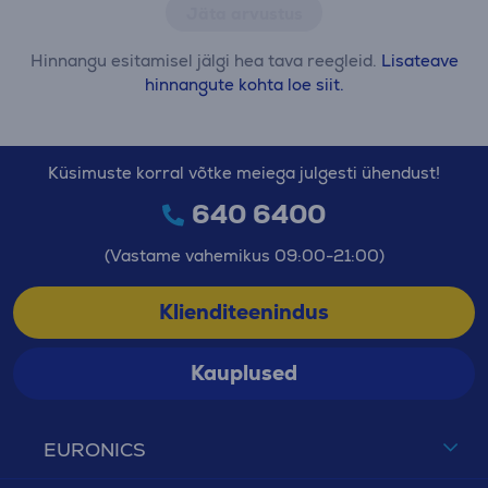
Jäta arvustus
Hinnangu esitamisel jälgi hea tava reegleid.
Lisateave
hinnangute kohta loe siit.
Küsimuste korral võtke meiega julgesti ühendust!
640 6400
(Vastame vahemikus 09:00-21:00)
Klienditeenindus
Kauplused
EURONICS