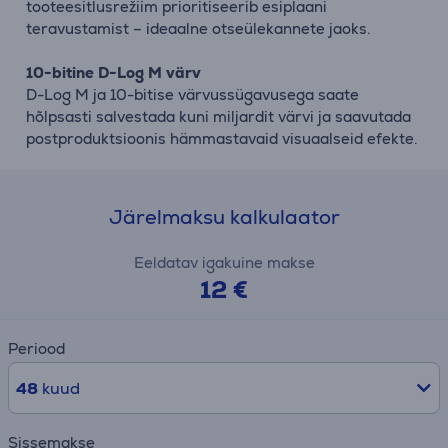
tooteesitlusrežiim prioritiseerib esiplaani
teravustamist – ideaalne otseülekannete jaoks.
10-bitine D-Log M värv
D-Log M ja 10-bitise värvussügavusega saate
hõlpsasti salvestada kuni miljardit värvi ja saavutada
postproduktsioonis hämmastavaid visuaalseid efekte.
Järelmaksu kalkulaator
Eeldatav igakuine makse
12 €
Periood
48
kuud
Sissemakse