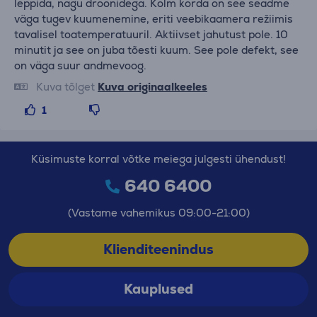
leppida, nagu droonidega. Kolm korda on see seadme
väga tugev kuumenemine, eriti veebikaamera režiimis
tavalisel toatemperatuuril. Aktiivset jahutust pole. 10
minutit ja see on juba tõesti kuum. See pole defekt, see
on väga suur andmevoog.
Kuva tõlget
Kuva originaalkeeles
1
Küsimuste korral võtke meiega julgesti ühendust!
640 6400
(Vastame vahemikus 09:00-21:00)
Klienditeenindus
Kauplused