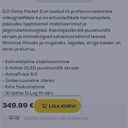
DJI Osmo Pocket 3 on loodud nii professionaalsetele
videograafidele kui ka entusiastlikele harrastajatele,
pakkudes tipptasemel stabiliseerimist ja
jälgimistehnoloogiaid. Kasutajasõbralik puutetundlik
ekraan ja mitmekülgsed salvestusrežiimid teevad
filmimise lihtsaks ja mugavaks, tagades, et iga kaader on
terav ja elutruu.
• Kolmeteljeline stabiliseerimine
• 2-tolline OLED puutetundlik ekraan
• ActiveTrack 6.0
• Ümbersuunaline stereo
• Kiire fookustamine
• 10-bitine D-Log M värv
349.99
€
LISA KORVI
Tarne võimalused
Sobilik tarneviis vali ostukorvis