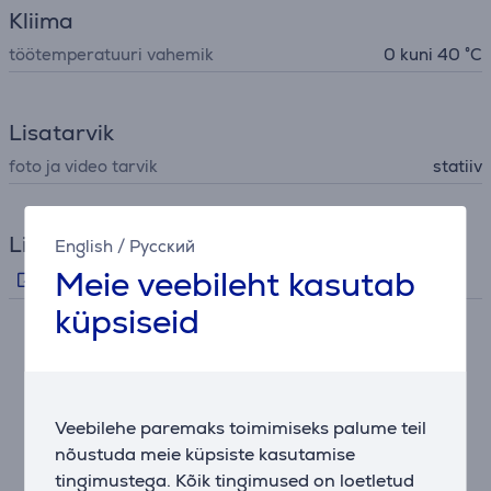
Kliima
töötemperatuuri vahemik
0 kuni 40 °C
Lisatarvik
foto ja video tarvik
statiiv
Lingid
English
/
Русский
Meie veebileht kasutab
Tootjapoolne video
küpsiseid
Kirjeldus
Kolmeteljeline stabiliseerimine
Veebilehe paremaks toimimiseks palume teil
Filmige sujuvat, stabiilset käeshoitavat materjali.
nõustuda meie küpsiste kasutamise
Kohandage Osmo Pocket 3 pöörlemiskiirust vastavalt
tingimustega. Kõik tingimused on loetletud
stseeni tempo vajadustele, et jälgida erineva