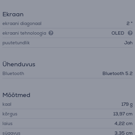
Ekraan
ekraani diagonaal
2 "
ekraani tehnoloogia
OLED
puutetundlik
Jah
Ühenduvus
Bluetooth
Bluetooth 5.2
Mõõtmed
kaal
179 g
kõrgus
13,97 cm
laius
4,22 cm
sügavus
3,35 cm