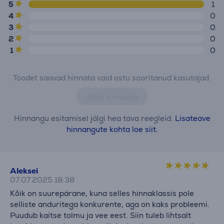
5
1
4
0
3
0
2
0
1
0
Toodet saavad hinnata vaid ostu sooritanud kasutajad.
Jäta arvustus
Hinnangu esitamisel jälgi hea tava reegleid.
Lisateave
hinnangute kohta loe siit.
Aleksei
07.07.2025 18:38
Kõik on suurepärane, kuna selles hinnaklassis pole
selliste anduritega konkurente, aga on kaks probleemi.
Puudub kaitse tolmu ja vee eest. Siin tuleb lihtsalt