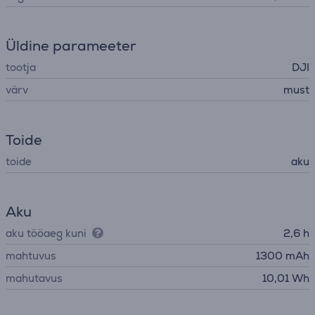
Üldine parameeter
tootja
DJI
värv
must
Toide
toide
aku
Aku
aku tööaeg kuni
2,6 h
mahtuvus
1300 mAh
mahutavus
10,01 Wh