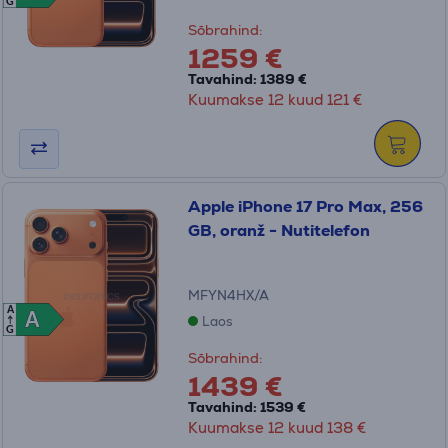
G
Sõbrahind:
1259 €
Tavahind: 1389 €
Kuumakse 12 kuud 121 €
Apple iPhone 17 Pro Max, 256
GB, oranž - Nutitelefon
MFYN4HX/A
A
A
A
Laos
G
Sõbrahind:
1439 €
Tavahind: 1539 €
Kuumakse 12 kuud 138 €