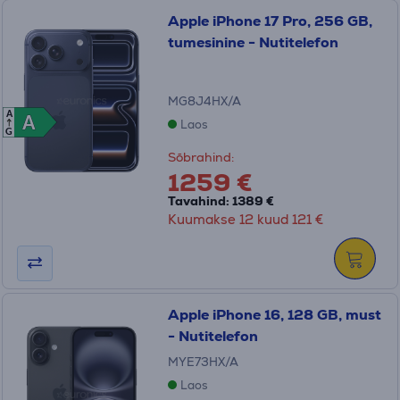
Apple iPhone 17 Pro, 256 GB,
tumesinine - Nutitelefon
MG8J4HX/A
A
A
A
Laos
G
Sõbrahind:
1259 €
Tavahind: 1389 €
Kuumakse 12 kuud 121 €
Apple iPhone 16, 128 GB, must
- Nutitelefon
MYE73HX/A
Laos