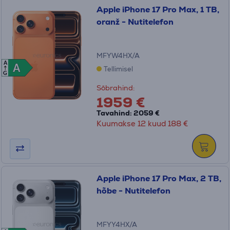
Apple iPhone 17 Pro Max, 1 TB,
oranž - Nutitelefon
MFYW4HX/A
A
A
A
Tellimisel
G
Sõbrahind:
1959 €
Tavahind: 2059 €
Kuumakse 12 kuud 188 €
Apple iPhone 17 Pro Max, 2 TB,
hõbe - Nutitelefon
MFYY4HX/A