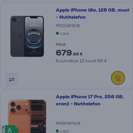
Apple iPhone 16e, 128 GB, must
- Nutitelefon
MD1Q4HX/A
Laos
Hind:
679
.99 €
Kuumakse 12 kuud 66 €
Apple iPhone 17 Pro, 256 GB,
oranž - Nutitelefon
MG8H4HX/A
A
A
A
Laos