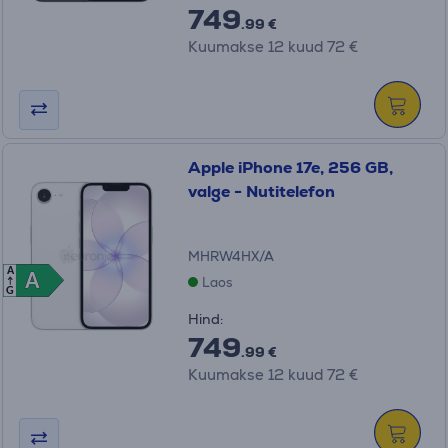
749
.99 €
Kuumakse 12 kuud 72 €
Apple iPhone 17e, 256 GB,
valge - Nutitelefon
MHRW4HX/A
A
A
A
Laos
G
Hind:
749
.99 €
Kuumakse 12 kuud 72 €