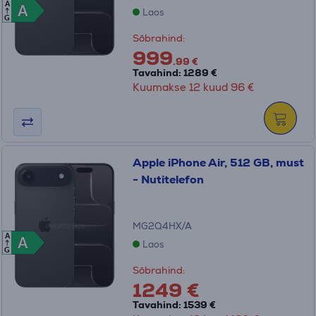
A
A
A
Laos
G
Sõbrahind:
999
.99 €
Tavahind: 1289 €
Kuumakse 12 kuud 96 €
Apple iPhone Air, 512 GB, must
- Nutitelefon
MG2Q4HX/A
A
A
A
Laos
G
Sõbrahind:
1249 €
Tavahind: 1539 €