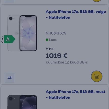
Apple iPhone 17e, 512 GB, valge
- Nutitelefon
MHU04HX/A
A
A
A
Laos
G
Hind:
1019 €
Kuumakse 12 kuud 98 €
Apple iPhone 17e, 512 GB, must
- Nutitelefon