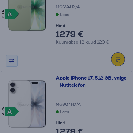
MG6V4HX/A
A
A
A
Laos
G
Hind:
1279 €
Kuumakse 12 kuud 123 €
Apple iPhone 17, 512 GB, valge
- Nutitelefon
MG6Q4HX/A
A
A
A
Laos
G
Hind:
1279 €