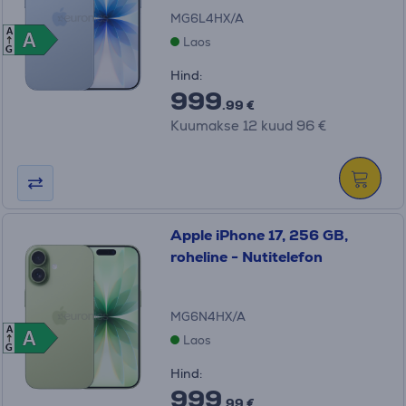
MG6L4HX/A
A
A
A
Laos
G
Hind:
999
.99 €
Kuumakse 12 kuud 96 €
Apple iPhone 17, 256 GB,
roheline - Nutitelefon
MG6N4HX/A
A
A
A
Laos
G
Hind:
999
.99 €