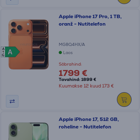
Apple iPhone 17 Pro, 1 TB,
oranž - Nutitelefon
MG8Q4HX/A
A
A
A
Laos
G
Sõbrahind:
1799 €
Tavahind: 1899 €
Kuumakse 12 kuud 173 €
Apple iPhone 17, 512 GB,
roheline - Nutitelefon