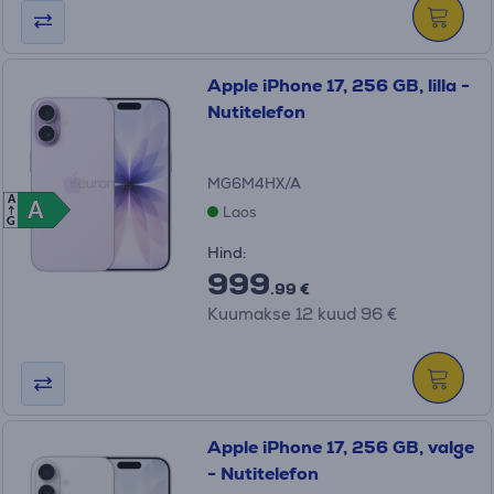
Apple iPhone 17, 256 GB, lilla -
Nutitelefon
MG6M4HX/A
A
A
A
Laos
G
Hind:
999
.99 €
Kuumakse 12 kuud 96 €
Apple iPhone 17, 256 GB, valge
- Nutitelefon