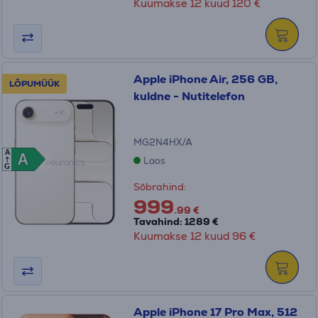
Kuumakse 12 kuud 120 €
Apple iPhone Air, 256 GB,
LÕPUMÜÜK
kuldne - Nutitelefon
MG2N4HX/A
A
A
A
Laos
G
Sõbrahind:
999
.99 €
Tavahind: 1289 €
Kuumakse 12 kuud 96 €
Apple iPhone 17 Pro Max, 512