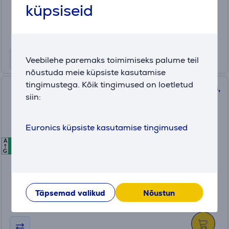
küpsiseid
2469 €
Tavahind: 2569 €
Kuumakse 12 kuud 237 €
Veebilehe paremaks toimimiseks palume teil
nõustuda meie küpsiste kasutamise
tingimustega. Kõik tingimused on loetletud
Apple iPhone 17 Pro Max, 2 TB,
siin:
tumesinine - Nutitelefon
Euronics küpsiste kasutamise tingimused
MG014HX/A
A
A
A
Laos
G
Sõbrahind:
2469 €
Tavahind: 2569 €
Täpsemad valikud
Nõustun
Kuumakse 12 kuud 237 €