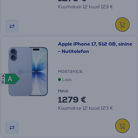
Kuumakse 12 kuud 123 €
Apple iPhone 17, 512 GB, sinine
- Nutitelefon
MG6T4HX/A
A
A
A
Laos
G
Hind:
1279 €
Kuumakse 12 kuud 123 €