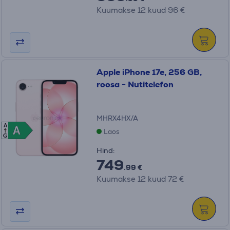
Kuumakse 12 kuud 96 €
Apple iPhone 17e, 256 GB,
roosa - Nutitelefon
MHRX4HX/A
A
A
A
Laos
G
Hind:
749
.99 €
Kuumakse 12 kuud 72 €