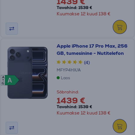
1439 €
Tavahind: 1539 €
Kuumakse 12 kuud 138 €
Apple iPhone 17 Pro Max, 256
GB, tumesinine - Nutitelefon
(4)
MFYP4HX/A
Laos
A
A
A
G
Sõbrahind:
1439 €
Tavahind: 1539 €
Kuumakse 12 kuud 138 €