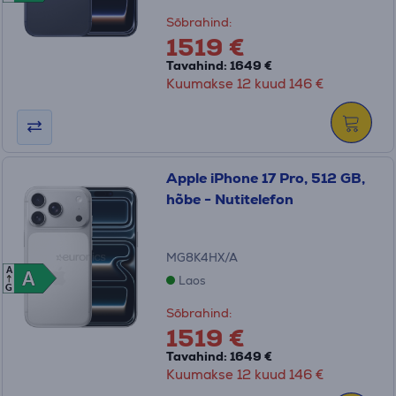
Sõbrahind:
1519 €
Tavahind: 1649 €
Kuumakse 12 kuud 146 €
Apple iPhone 17 Pro, 512 GB,
hõbe - Nutitelefon
MG8K4HX/A
A
A
A
Laos
G
Sõbrahind:
1519 €
Tavahind: 1649 €
Kuumakse 12 kuud 146 €