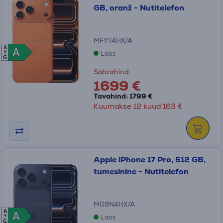
GB, oranž - Nutitelefon
MFYT4HX/A
A
A
A
Laos
G
Sõbrahind:
1699 €
Tavahind: 1799 €
Kuumakse 12 kuud 163 €
Apple iPhone 17 Pro, 512 GB,
tumesinine - Nutitelefon
MG8N4HX/A
A
A
A
Laos
G