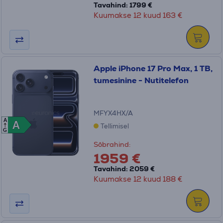
Tavahind: 1799 €
Kuumakse 12 kuud 163 €
Apple iPhone 17 Pro Max, 1 TB,
tumesinine - Nutitelefon
MFYX4HX/A
A
A
A
Tellimisel
G
Sõbrahind:
1959 €
Tavahind: 2059 €
Kuumakse 12 kuud 188 €