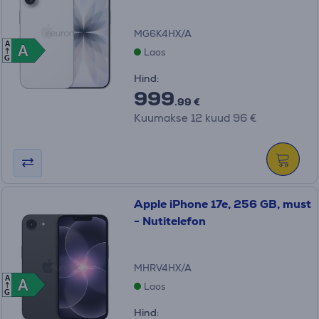
MG6K4HX/A
A
A
A
Laos
G
Hind:
999
.99 €
Kuumakse 12 kuud 96 €
Apple iPhone 17e, 256 GB, must
- Nutitelefon
MHRV4HX/A
A
A
A
Laos
G
Hind: