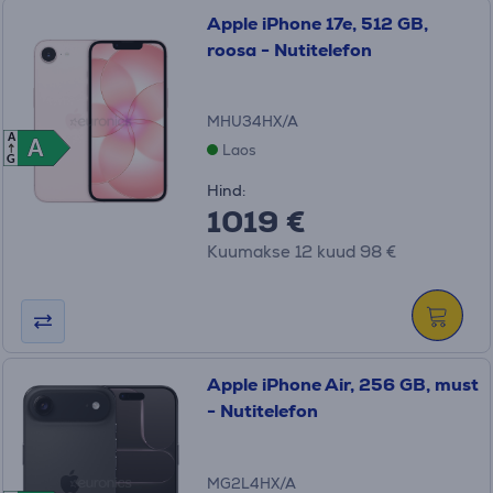
Apple iPhone 17e, 512 GB,
roosa - Nutitelefon
MHU34HX/A
A
A
A
Laos
G
Hind:
1019 €
Kuumakse 12 kuud 98 €
Apple iPhone Air, 256 GB, must
- Nutitelefon
MG2L4HX/A