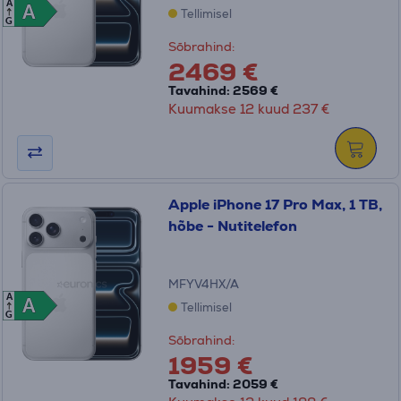
A
A
A
Tellimisel
G
Sõbrahind:
2469 €
Tavahind: 2569 €
Kuumakse 12 kuud 237 €
Apple iPhone 17 Pro Max, 1 TB,
hõbe - Nutitelefon
MFYV4HX/A
A
A
A
Tellimisel
G
Sõbrahind:
1959 €
Tavahind: 2059 €