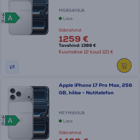
MG8G4HX/A
A
A
A
Laos
G
Sõbrahind:
1259 €
Tavahind: 1389 €
Kuumakse 12 kuud 121 €
Apple iPhone 17 Pro Max, 256
GB, hõbe - Nutitelefon
MFYM4HX/A
A
A
A
Laos
G
Sõbrahind: