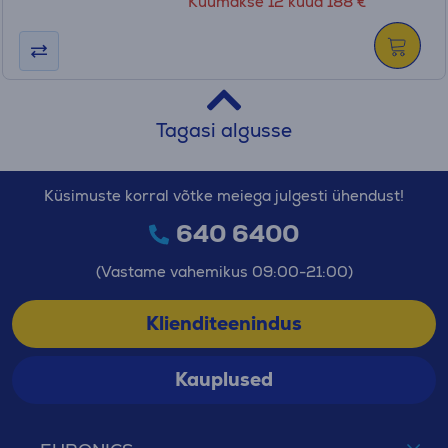
Kuumakse 12 kuud 188 €
Tagasi algusse
Küsimuste korral võtke meiega julgesti ühendust!
640 6400
(Vastame vahemikus 09:00-21:00)
Klienditeenindus
Kauplused