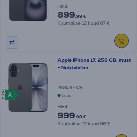
Hind:
899
.99 €
Kuumakse 12 kuud 87 €
Apple iPhone 17, 256 GB, must
- Nutitelefon
MG6J4HX/A
A
A
A
Laos
G
Hind:
999
.99 €
Kuumakse 12 kuud 96 €