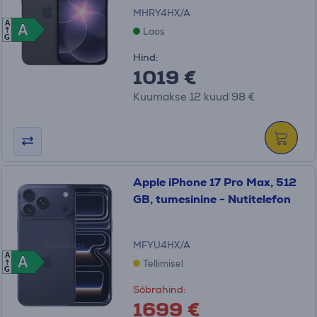
MHRY4HX/A
A
A
A
Laos
G
Hind:
1019 €
Kuumakse 12 kuud 98 €
Apple iPhone 17 Pro Max, 512
GB, tumesinine - Nutitelefon
MFYU4HX/A
A
A
A
Tellimisel
G
Sõbrahind:
1699 €