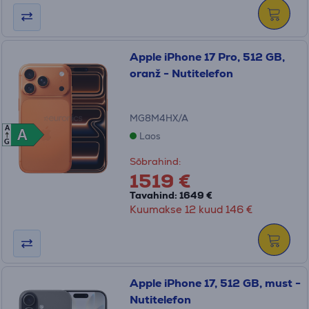
Apple iPhone 17 Pro, 512 GB,
oranž - Nutitelefon
MG8M4HX/A
A
A
A
Laos
G
Sõbrahind:
1519 €
Tavahind: 1649 €
Kuumakse 12 kuud 146 €
Apple iPhone 17, 512 GB, must -
Nutitelefon