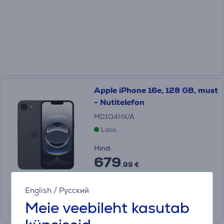
Apple iPhone 16e, 128 GB, must
- Nutitelefon
MD1Q4HX/A
Laos
Hind:
679
.99 €
Kuumakse 12 kuud 66 €
English
/
Русский
Meie veebileht kasutab