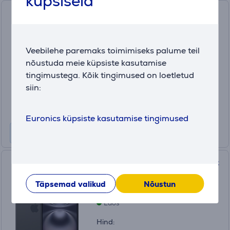
küpsiseid
Apple iPhone 16e, 128 GB,
valge - Nutitelefon
MD1R4HX/A
Veebilehe paremaks toimimiseks palume teil
Laos
nõustuda meie küpsiste kasutamise
Hind:
tingimustega. Kõik tingimused on loetletud
679
siin:
.99 €
Kuumakse 12 kuud 66 €
Euronics küpsiste kasutamise tingimused
Apple iPhone 16, 128 GB, must
- Nutitelefon
Täpsemad valikud
Nõustun
MYE73HX/A
Laos
Hind: