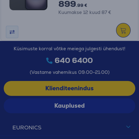
899
.99 €
Kuumakse 12 kuud 87 €
Küsimuste korral võtke meiega julgesti ühendust!
640 6400
(Vastame vahemikus 09:00-21:00)
Klienditeenindus
Kauplused
EURONICS