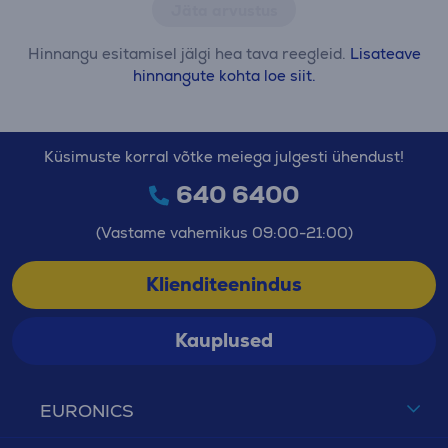
Jäta arvustus
Hinnangu esitamisel jälgi hea tava reegleid.
Lisateave
hinnangute kohta loe siit.
Küsimuste korral võtke meiega julgesti ühendust!
640 6400
(Vastame vahemikus 09:00-21:00)
Klienditeenindus
Kauplused
EURONICS