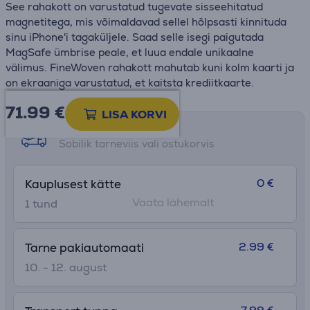
See rahakott on varustatud tugevate sisseehitatud
magnetitega, mis võimaldavad sellel hõlpsasti kinnituda
sinu iPhone'i tagaküljele. Saad selle isegi paigutada
MagSafe ümbrise peale, et luua endale unikaalne
välimus. FineWoven rahakott mahutab kuni kolm kaarti ja
on ekraaniga varustatud, et kaitsta krediitkaarte.
71.99
€
LISA KORVI
Tarne võimalused
Sobilik tarneviis vali ostukorvis
0 €
Kauplusest kätte
Vaata lähemalt
1 tund
2.99 €
Tarne pakiautomaati
10. - 12. august