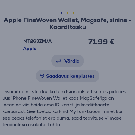
Apple FineWoven Wallet, Magsafe, sinine -
Kaarditasku
71.99 €
MT263ZM/A
Apple
Võrdle
Saadavus kauplustes
Disainitud nii stiili kui ka funktsionaalsust silmas pidades,
uus iPhone FineWoven Wallet koos MagSafe'iga on
ideaalne viis hoida oma ID-kaarti ja krediitkaarte
käepärast. See toetab ka Find My funktsiooni, nii et kui
see peaks telefonist eralduma, saad teavituse viimase
teadaoleva asukoha kohta.