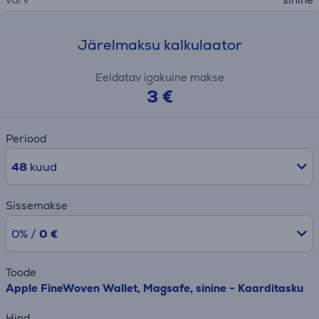
Järelmaksu kalkulaator
Eeldatav igakuine makse
3 €
Periood
48
kuud
Sissemakse
0% /
0 €
Toode
Apple FineWoven Wallet, Magsafe, sinine - Kaarditasku
Hind