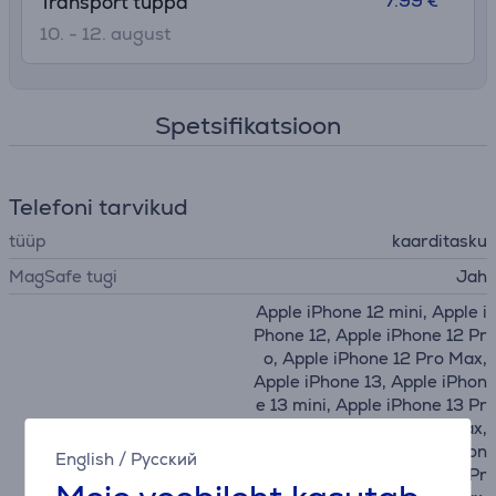
7.99 €
Transport tuppa
10. - 12. august
Spetsifikatsioon
Telefoni tarvikud
tüüp
kaarditasku
MagSafe tugi
Jah
Apple iPhone 12 mini, Apple i
Phone 12, Apple iPhone 12 Pr
o, Apple iPhone 12 Pro Max,
Apple iPhone 13, Apple iPhon
e 13 mini, Apple iPhone 13 Pr
o, Apple iPhone 13 Pro Max,
Apple iPhone 14, Apple iPhon
English
/
Русский
e 14 Plus, Apple iPhone 14 Pr