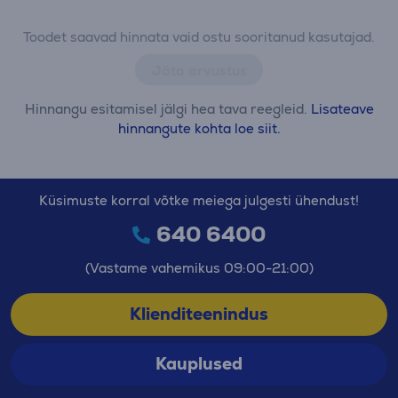
Toodet saavad hinnata vaid ostu sooritanud kasutajad.
Jäta arvustus
Hinnangu esitamisel jälgi hea tava reegleid.
Lisateave
hinnangute kohta loe siit.
Küsimuste korral võtke meiega julgesti ühendust!
640 6400
(Vastame vahemikus 09:00-21:00)
Klienditeenindus
Kauplused