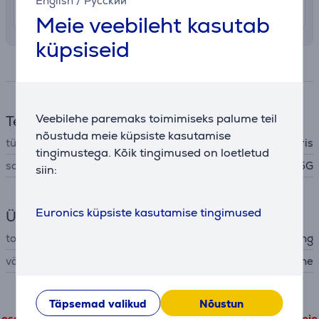
English
/
Русский
12. - 18. august
Meie veebileht kasutab
küpsiseid
Spetsifikatsioon
Veebilehe paremaks toimimiseks palume teil
Telefoni tarvikud
nõustuda meie küpsiste kasutamise
tüüp
ümbris
tingimustega. Kõik tingimused on loetletud
sobib telefonidele
Samsung Galaxy A25 5G
siin:
Euronics küpsiste kasutamise tingimused
Üldine parameeter
tootja
Samsung
värv
roheline
Toote detailandmeid, mis pärinevad kolmandatelt
Täpsemad valikud
Nõustun
osapooltelt, on võimalik vaadata vaid siis kui nõustute meie