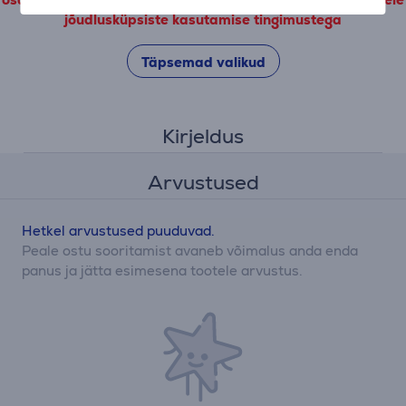
jõudlusküpsiste kasutamise tingimustega
Täpsemad valikud
Kirjeldus
Arvustused
Hetkel arvustused puuduvad.
Peale ostu sooritamist avaneb võimalus anda enda
panus ja jätta esimesena tootele arvustus.