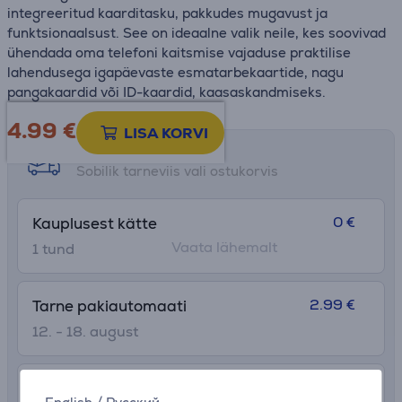
integreeritud kaarditasku, pakkudes mugavust ja
funktsionaalsust. See on ideaalne valik neile, kes soovivad
ühendada oma telefoni kaitsmise vajaduse praktilise
lahendusega igapäevaste esmatarbekaartide, nagu
pangakaardid või ID-kaardid, kaasaskandmiseks.
4.99
€
LISA KORVI
Tarne võimalused
Sobilik tarneviis vali ostukorvis
0 €
Kauplusest kätte
Vaata lähemalt
1 tund
2.99 €
Tarne pakiautomaati
12. - 18. august
7.99 €
Transport tuppa