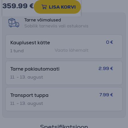
359.99
€
Toote teabeleht
LISA KORVI
Tarne võimalused
Sobilik tarneviis vali ostukorvis
0 €
Kauplusest kätte
Vaata lähemalt
1 tund
2.99 €
Tarne pakiautomaati
11. - 13. august
7.99 €
Transport tuppa
11. - 13. august
Spetsifikatsioon