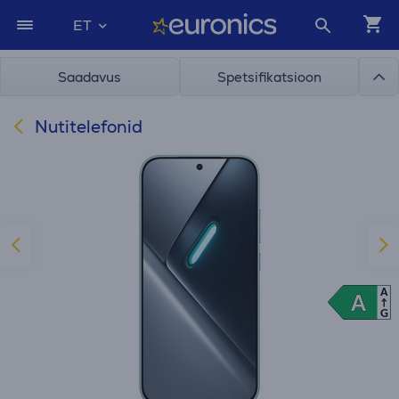
ET
Saadavus
Spetsifikatsioon
Nutitelefonid
A
A
A
G