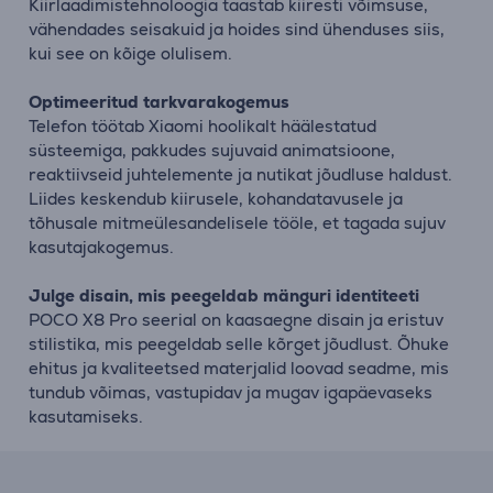
Kiirlaadimistehnoloogia taastab kiiresti võimsuse,
vähendades seisakuid ja hoides sind ühenduses siis,
kui see on kõige olulisem.
Optimeeritud tarkvarakogemus
Telefon töötab Xiaomi hoolikalt häälestatud
süsteemiga, pakkudes sujuvaid animatsioone,
reaktiivseid juhtelemente ja nutikat jõudluse haldust.
Liides keskendub kiirusele, kohandatavusele ja
tõhusale mitmeülesandelisele tööle, et tagada sujuv
kasutajakogemus.
Julge disain, mis peegeldab mänguri identiteeti
POCO X8 Pro seerial on kaasaegne disain ja eristuv
stilistika, mis peegeldab selle kõrget jõudlust. Õhuke
ehitus ja kvaliteetsed materjalid loovad seadme, mis
tundub võimas, vastupidav ja mugav igapäevaseks
kasutamiseks.