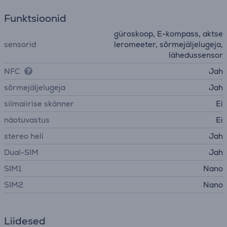
Funktsioonid
güroskoop, E-kompass, aktse
sensorid
leromeeter, sõrmejäljelugeja,
lähedussensor
NFC
Jah
sõrmejäljelugeja
Jah
silmaiirise skänner
Ei
näotuvastus
Ei
stereo heli
Jah
Dual-SIM
Jah
SIM1
Nano
SIM2
Nano
Liidesed