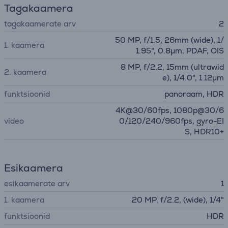
Tagakaamera
tagakaamerate arv
2
50 MP, f/1.5, 26mm (wide), 1/
1. kaamera
1.95", 0.8µm, PDAF, OIS
8 MP, f/2.2, 15mm (ultrawid
2. kaamera
e), 1/4.0", 1.12µm
funktsioonid
panoraam, HDR
4K@30/60fps, 1080p@30/6
video
0/120/240/960fps, gyro-EI
S, HDR10+
Esikaamera
esikaamerate arv
1
1. kaamera
20 MP, f/2.2, (wide), 1/4"
funktsioonid
HDR