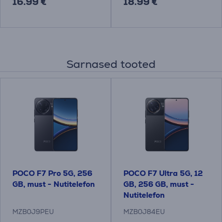
16.99 €
18.99 €
Sarnased tooted
POCO F7 Pro 5G, 256
POCO F7 Ultra 5G, 12
GB, must - Nutitelefon
GB, 256 GB, must -
Nutitelefon
MZB0J9PEU
MZB0J84EU