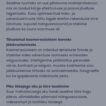
Seadme tuumaks on uue põlvkonna mobiilprotsessor,
mis on loodud kõrge efektiivsuse ja püsiva jõudluse
tagamiseks. Koos optimeeritud mälu- ja
salvestuskiiruste tõttu tagab telefon rakenduste kiire
käivituse, sujuvad mängusessioonid ja stabiilse
jõudluse ka suure koormuse all.
Täiustatud kaamerasüsteem loovaks
jäädvustamiseks
Kaamerasüsteem on mõeldud detailsete fotode ja
stabiilse video salvestuse loomiseks erinevates
valgusoludes. Intelligentne pilditöötlus parendab
värve, kontrasti ja selgust, muutes kvaliteetse sisu
jäädvustamise lihtsaks nii sotsiaalmeedia, fotograafia
kui ka igapäevaste mälestuste jaoks.
Pika tööajaga aku ja kiire laadimine
Suur mahutavusega aku hoiab seadme töös kogu
päeva, võimaldades pikemaid mängusessioone,
videoesitust ja tootlikku tööaega.