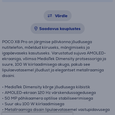
Võrdle
Saadavus kauplustes
POCO X8 Pro on järgmise põlvkonna jõudlusega
nutitelefon, mõeldud kiiruseks, mängimiseks ja
igapäevaseks kasutuseks. Varustatud sujuva AMOLED-
ekraaniga, võimsa MediaTek Dimensity protsessoriga ja
suure, 100 W kiirlaadimisega akuga, pakub see
lipulaevatasemel jõudlust ja elegantset metallraamiga
disaini.
• MediaTek Dimensity kõrge jõudlusega kiibistik
• AMOLED-ekraan 120 Hz värskendussagedusega
• 50 MP põhikaamera optilise stabiliseerimisega
• Suur aku 100 W kiirlaadimisega
• Metallraamiga disain lipulaevatasemel vastupidavusega