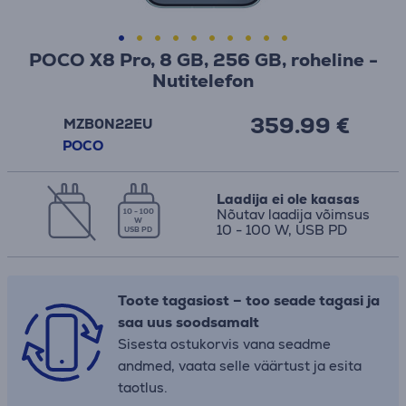
POCO X8 Pro, 8 GB, 256 GB, roheline -
Nutitelefon
359.99 €
MZB0N22EU
POCO
Laadija ei ole kaasas
Nõutav laadija võimsus
10 - 100
W
10 - 100 W, USB PD
USB PD
Toote tagasiost – too seade tagasi ja
saa uus soodsamalt
Sisesta ostukorvis vana seadme
andmed, vaata selle väärtust ja esita
taotlus.