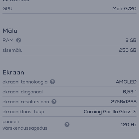
GPU
Mali-G720
Mälu
RAM
8 GB
sisemälu
256 GB
Ekraan
ekraani tehnoloogia
AMOLED
ekraani diagonaal
6,59 "
ekraani resolutsioon
2756x1268
ekraaniklaasi tüüp
Corning Gorilla Glass 7i
paneeli
120 Hz
värskendussagedus