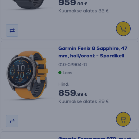
959
.99 €
Kuumakse alates 32 €
Garmin Fenix 8 Sapphire, 47
mm, hall/oranž - Spordikell
010-02904-11
Laos
Hind:
859
.99 €
Kuumakse alates 29 €
Garmin Forerunner 970, must -