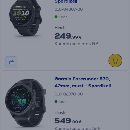
Spordikell
010-04307-00
Laos
Hind:
249
.99 €
Kuumakse alates 9 €
Garmin Forerunner 570,
42mm, must - Spordikell
010-02970-00
Laos
Hind:
549
.99 €
Kuumakse alates 19 €