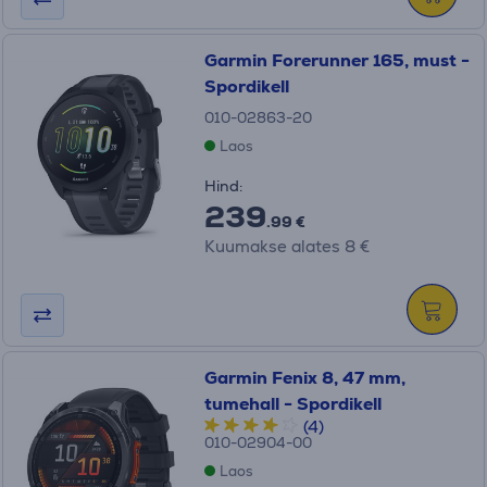
Garmin Forerunner 165, must -
Spordikell
010-02863-20
Laos
Hind:
239
.99 €
Kuumakse alates 8 €
Garmin Fenix 8, 47 mm,
tumehall - Spordikell
(4)
010-02904-00
Laos