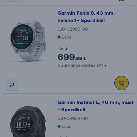
Garmin Fenix 8, 43 mm,
helehall - Spordikell
010-02903-00
Laos
Hind:
699
.99 €
Kuumakse alates 24 €
Garmin Instinct E, 40 mm, must
- Spordikell
010-02932-00
Laos