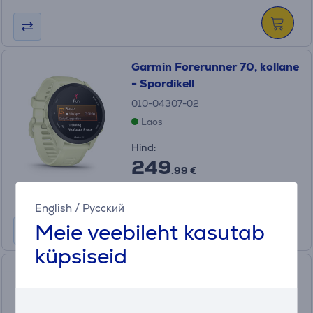
Garmin Forerunner 70, kollane
- Spordikell
010-04307-02
Laos
Hind:
249
.99 €
Kuumakse alates 9 €
English
/
Русский
Meie veebileht kasutab
küpsiseid
Spordikell Garmin Forerunner
55
010-02562-11