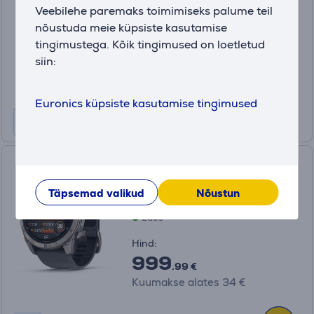
Veebilehe paremaks toimimiseks palume teil
Laos
nõustuda meie küpsiste kasutamise
Sõbrahind:
tingimustega. Kõik tingimused on loetletud
189
siin:
.99 €
Tavahind: 205.99 €
Kuumakse alates 7 €
Euronics küpsiste kasutamise tingimused
Garmin Fenix 8 Pro, 51 mm,
titaan, hall / must - Spordikell
Täpsemad valikud
Nõustun
010-03199-11
Laos
Hind:
999
.99 €
Kuumakse alates 34 €