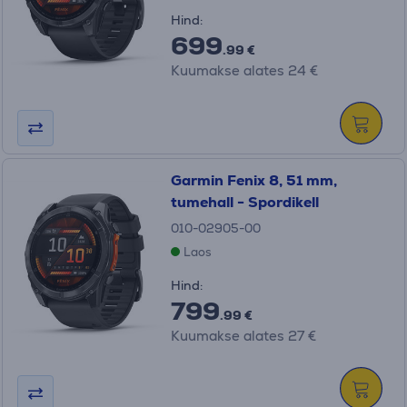
Hind:
699
.99 €
Kuumakse alates 24 €
Garmin Fenix 8, 51 mm,
tumehall - Spordikell
010-02905-00
Laos
Hind:
799
.99 €
Kuumakse alates 27 €