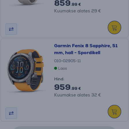
859
.99 €
Kuumakse alates 29 €
Garmin Fenix 8 Sapphire, 51
mm, hall - Spordikell
010-02905-11
Laos
Hind:
959
.99 €
Kuumakse alates 32 €