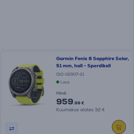
Garmin Fenix 8 Sapphire Solar,
51 mm, hall - Spordikell
010-02907-21
Laos
Hind:
959
.99 €
Kuumakse alates 32 €