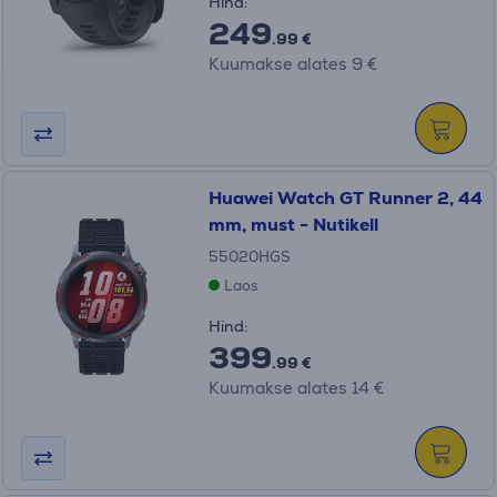
Hind:
249
.99 €
Kuumakse alates 9 €
Huawei Watch GT Runner 2, 44
mm, must - Nutikell
55020HGS
Laos
Hind:
399
.99 €
Kuumakse alates 14 €