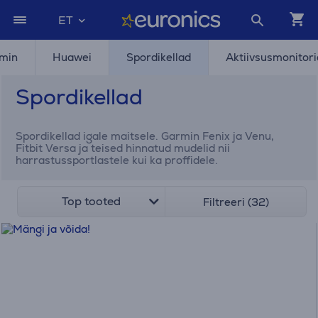
ET
min
Huawei
Spordikellad
Aktiivsusmonitori
Spordikellad
Spordikellad igale maitsele. Garmin Fenix ja Venu,
Fitbit Versa ja teised hinnatud mudelid nii
harrastussportlastele kui ka proffidele.
Top tooted
Filtreeri (32)