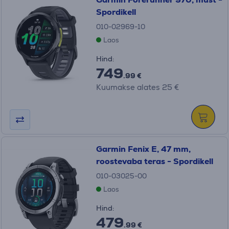
Spordikell
010-02969-10
Laos
Hind:
749
.99 €
Kuumakse alates 25 €
Garmin Fenix E, 47 mm,
roostevaba teras - Spordikell
010-03025-00
Laos
Hind:
479
.99 €