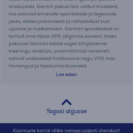
analüüsida. Garmin pakub laia valikut mudeleid,
mis sobivad erinevate spordialade ja tegevuste
jaoks, alates jooksmisest ja rattasõidust kuni
ujumise ja matkamiseni. Garmini spordikellad on
tuntud oma täpse GPS-jälgimise poolest, lisaks
pakuvad Garmini kellad sageli kõrgtasemel
treeningu analüüsi, pulsimõõtmist randmelt,
samuti unikaalseid funktsioone nagu VO2 max
hinnangud ja taastumisnõuanded.
Loe edasi
Polar
Polari spordikellad on tuntud südame
löögisageduse jälgimise täpsuse poolest. Nende
kellad on suurepärased treeningu intensiivsuse
Tagasi algusse
jälgimiseks. Polari kellad on eriti populaarsed
jooksjate ja vastupidavusalade sportlaste seas,
kuna pakuvad detailset treeningu analüüsi ja
Küsimuste korral võtke meiega julgesti ühendust!