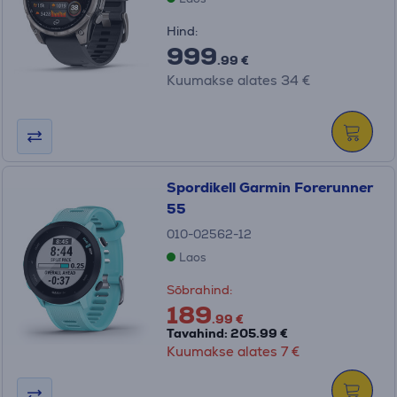
Hind:
999
.99 €
Kuumakse alates 34 €
Spordikell Garmin Forerunner
55
010-02562-12
Laos
Sõbrahind:
189
.99 €
Tavahind: 205.99 €
Kuumakse alates 7 €