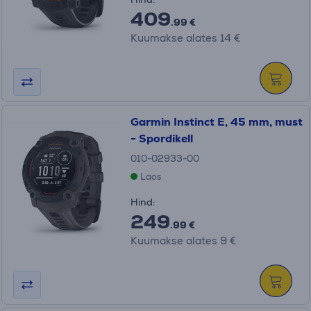
409
.99 €
Kuumakse alates 14 €
Garmin Instinct E, 45 mm, must
- Spordikell
010-02933-00
Laos
Hind:
249
.99 €
Kuumakse alates 9 €