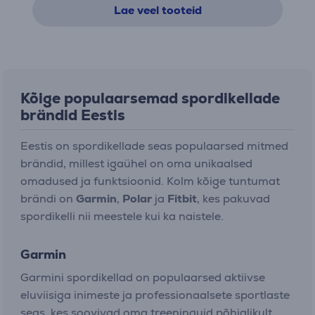
Lae veel tooteid
Kõige populaarsemad spordikellade
brändid Eestis
Eestis on spordikellade seas populaarsed mitmed
brändid, millest igaühel on oma unikaalsed
omadused ja funktsioonid. Kolm kõige tuntumat
brändi on
Garmin
,
Polar
ja
Fitbit
, kes pakuvad
spordikelli nii meestele kui ka naistele.
Garmin
Garmini spordikellad on populaarsed aktiivse
eluviisiga inimeste ja professionaalsete sportlaste
seas, kes soovivad oma treeninguid põhjalikult