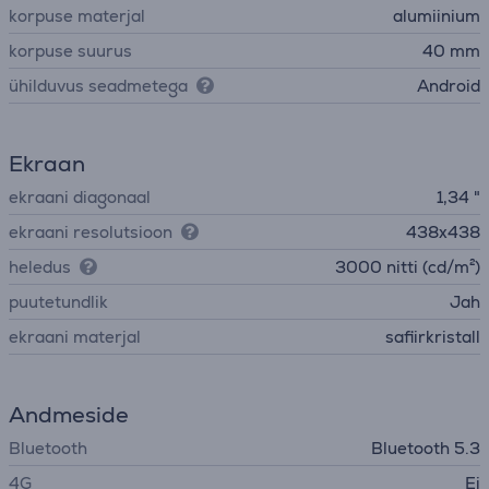
korpuse materjal
alumiinium
korpuse suurus
40 mm
ühilduvus seadmetega
Android
Ekraan
ekraani diagonaal
1,34 "
ekraani resolutsioon
438x438
heledus
3000 nitti (cd/m²)
puutetundlik
Jah
ekraani materjal
safiirkristall
Andmeside
Bluetooth
Bluetooth 5.3
4G
Ei