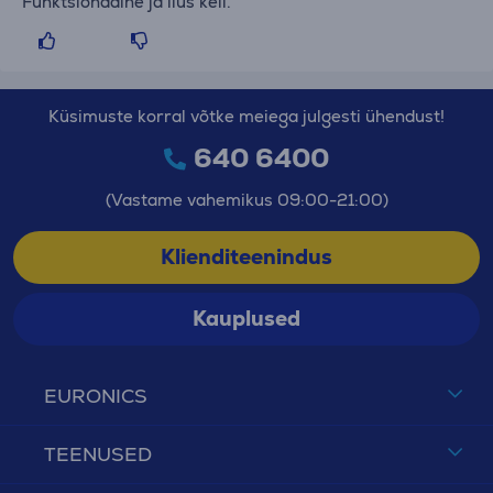
Funktsionaalne ja ilus kell.
Küsimuste korral võtke meiega julgesti ühendust!
640 6400
(Vastame vahemikus 09:00-21:00)
Klienditeenindus
Kauplused
EURONICS
TEENUSED