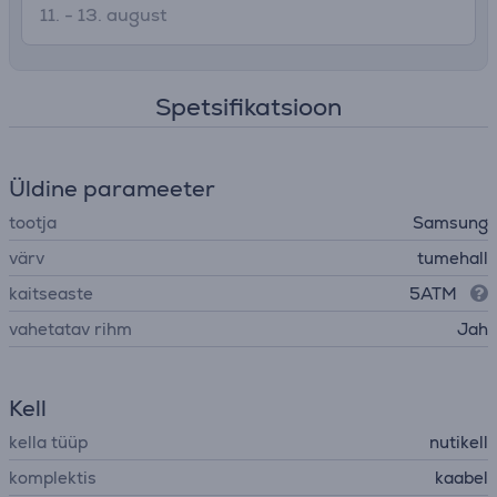
11. - 13. august
Spetsifikatsioon
Üldine parameeter
tootja
Samsung
värv
tumehall
kaitseaste
5ATM
vahetatav rihm
Jah
Kell
kella tüüp
nutikell
komplektis
kaabel