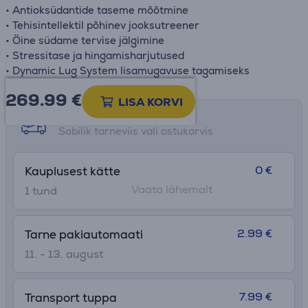
• Antioksüdantide taseme mõõtmine
• Tehisintellektil põhinev jooksutreener
• Öine südame tervise jälgimine
• Stressitase ja hingamisharjutused
• Dynamic Lug System lisamugavuse tagamiseks
269.99
€
LISA KORVI
Tarne võimalused
Sobilik tarneviis vali ostukorvis
0 €
Kauplusest kätte
Vaata lähemalt
1 tund
2.99 €
Tarne pakiautomaati
11. - 13. august
7.99 €
Transport tuppa