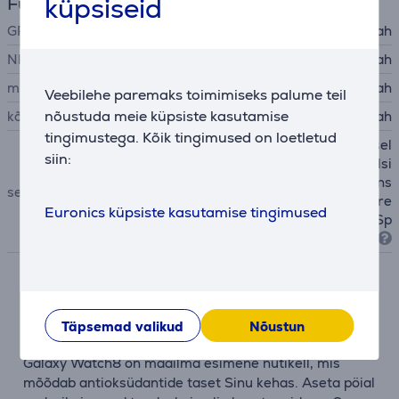
küpsiseid
Funktsioonid
GPS
Jah
NFC
Jah
mikrofon
Jah
Veebilehe paremaks toimimiseks palume teil
nõustuda meie küpsiste kasutamise
kõlarid
Jah
tingimustega. Kõik tingimused on loetletud
güroskoop, GPS, NFC, aktsel
siin:
eromeeter, baromeeter, pulsi
andur, geomagneetiline sens
sensorid
or, temperatuuriandur, vere
Euronics küpsiste kasutamise tingimused
hapnikusisalduse sensor (Sp
O2)
Kirjeldus
Täpsemad valikud
Nõustun
Leia tasakaal tervislikuma elu nimel
Galaxy Watch8 on maailma esimene nutikell, mis
mõõdab antioksüdantide taset Sinu kehas. Aseta pöial