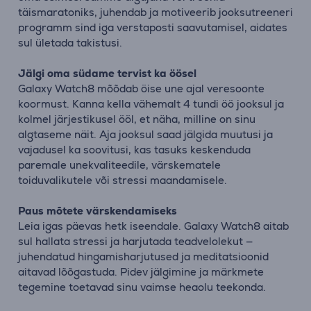
täismaratoniks, juhendab ja motiveerib jooksutreeneri
programm sind iga verstaposti saavutamisel, aidates
sul ületada takistusi.
Jälgi oma südame tervist ka öösel
Galaxy Watch8 mõõdab öise une ajal veresoonte
koormust. Kanna kella vähemalt 4 tundi öö jooksul ja
kolmel järjestikusel ööl, et näha, milline on sinu
algtaseme näit. Aja jooksul saad jälgida muutusi ja
vajadusel ka soovitusi, kas tasuks keskenduda
paremale unekvaliteedile, värskematele
toiduvalikutele või stressi maandamisele.
Paus mõtete värskendamiseks
Leia igas päevas hetk iseendale. Galaxy Watch8 aitab
sul hallata stressi ja harjutada teadvelolekut —
juhendatud hingamisharjutused ja meditatsioonid
aitavad lõõgastuda. Pidev jälgimine ja märkmete
tegemine toetavad sinu vaimse heaolu teekonda.