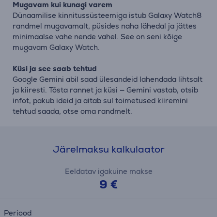
Mugavam kui kunagi varem
Dünaamilise kinnitussüsteemiga istub Galaxy Watch8
randmel mugavamalt, püsides naha lähedal ja jättes
minimaalse vahe nende vahel. See on seni kõige
mugavam Galaxy Watch.
Küsi ja see saab tehtud
Google Gemini abil saad ülesandeid lahendada lihtsalt
ja kiiresti. Tõsta rannet ja küsi — Gemini vastab, otsib
infot, pakub ideid ja aitab sul toimetused kiiremini
tehtud saada, otse oma randmelt.
Järelmaksu kalkulaator
Eeldatav igakuine makse
9 €
Periood