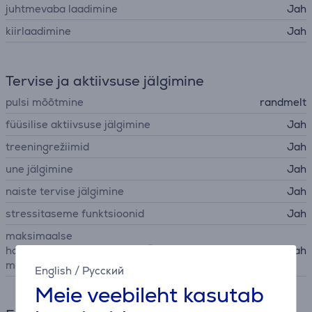
juhtmevaba laadimine
Jah
kiirlaadimine
Jah
Tervise ja aktiivsuse jälgimine
pulsi mõõtmine
randmelt
füüsilise aktiivsuse jälgimine
Jah
treeningrežiimid
Jah
une jälgimine
Jah
naiste tervise jälgimine
Jah
stressitaseme funktsioonid
Jah
maksimaalse
hapnikutarbimise
Jah
mõõtmine (VO2 max)
English
/
Русский
Meie veebileht kasutab