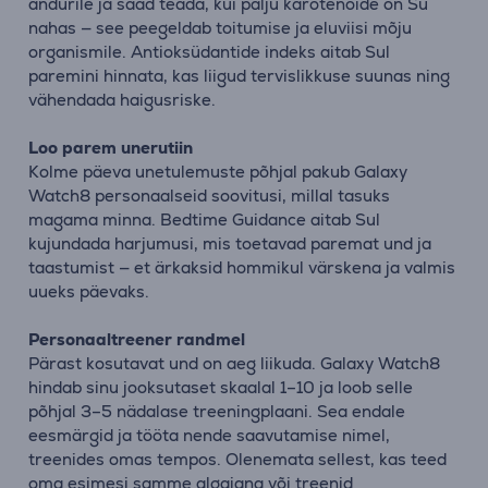
andurile ja saad teada, kui palju karotenoide on Su
nahas — see peegeldab toitumise ja eluviisi mõju
organismile. Antioksüdantide indeks aitab Sul
paremini hinnata, kas liigud tervislikkuse suunas ning
vähendada haigusriske.
Loo parem unerutiin
Kolme päeva unetulemuste põhjal pakub Galaxy
Watch8 personaalseid soovitusi, millal tasuks
magama minna. Bedtime Guidance aitab Sul
kujundada harjumusi, mis toetavad paremat und ja
taastumist — et ärkaksid hommikul värskena ja valmis
uueks päevaks.
Personaaltreener randmel
Pärast kosutavat und on aeg liikuda. Galaxy Watch8
hindab sinu jooksutaset skaalal 1–10 ja loob selle
põhjal 3–5 nädalase treeningplaani. Sea endale
eesmärgid ja tööta nende saavutamise nimel,
treenides omas tempos. Olenemata sellest, kas teed
oma esimesi samme algajana või treenid