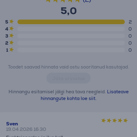
5,0
5
2
4
0
3
0
2
0
1
0
Toodet saavad hinnata vaid ostu sooritanud kasutajad.
Jäta arvustus
Hinnangu esitamisel jälgi hea tava reegleid.
Lisateave
hinnangute kohta loe siit.
Sven
19.04.2026 16:30