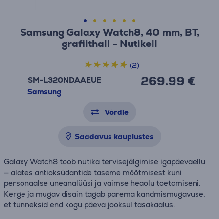
Samsung Galaxy Watch8, 40 mm, BT,
grafiithall - Nutikell
(2)
269.99 €
SM-L320NDAAEUE
Samsung
Võrdle
Saadavus kauplustes
Galaxy Watch8 toob nutika tervisejälgimise igapäevaellu
— alates antioksüdantide taseme mõõtmisest kuni
personaalse uneanalüüsi ja vaimse heaolu toetamiseni.
Kerge ja mugav disain tagab parema kandmismugavuse,
et tunneksid end kogu päeva jooksul tasakaalus.