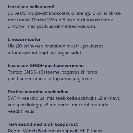
Iseseisev helisalvesti
Salvesta mugavalt koosolekuid, loenguid või isiklikke
märkmeid. Redmi Watch 5 on sinu kaasaskantav
diktofon, mis jäädvustab hetked vaevata.
Lineaarmootor
Üle 20 erineva vibratsioonimustri, pakkudes
intuitiivsemat haptilist tagasisidet.
Iseseisev GNSS-positsioneerimine
Toetab GNSS-süsteeme, tagades kiirema
positsioneerimise ja täpsema jälgimise.
Professionaalne veekindlus
5ATM veekindlus, mis teeb kella sobivaks 18 erineva
veespordialaga, võimaldades muretult nautida
veeaktiivsusi.
Terviseandmed alati käepärast
Redmi Watch 5 ühendub sujuvalt Mi Fitness