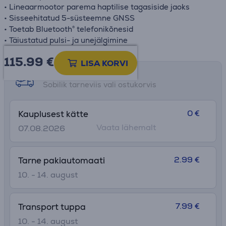
• Lineaarmootor parema haptilise tagasiside jaoks
• Sisseehitatud 5-süsteemne GNSS
• Toetab Bluetooth® telefonikõnesid
• Täiustatud pulsi- ja unejälgimine
115.99
€
LISA KORVI
Tarne võimalused
Sobilik tarneviis vali ostukorvis
0 €
Kauplusest kätte
Vaata lähemalt
07.08.2026
2.99 €
Tarne pakiautomaati
10. - 14. august
7.99 €
Transport tuppa
10. - 14. august