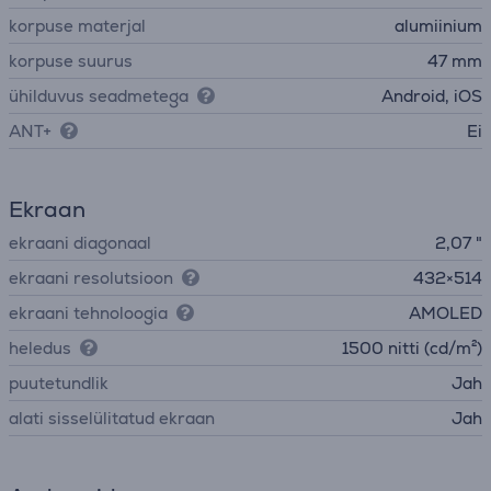
korpuse materjal
alumiinium
korpuse suurus
47 mm
ühilduvus seadmetega
Android, iOS
ANT+
Ei
Ekraan
ekraani diagonaal
2,07 "
ekraani resolutsioon
432×514
ekraani tehnoloogia
AMOLED
heledus
1500 nitti (cd/m²)
puutetundlik
Jah
alati sisselülitatud ekraan
Jah