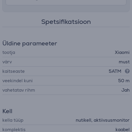
Spetsifikatsioon
Üldine parameeter
tootja
Xiaomi
värv
must
kaitseaste
5ATM
veekindel kuni
50 m
vahetatav rihm
Jah
Kell
kella tüüp
nutikell, aktiivsusmonitor
komplektis
kaabel