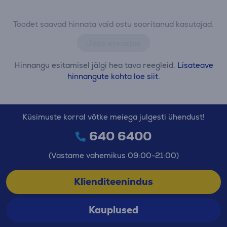
Toodet saavad hinnata vaid ostu sooritanud kasutajad.
Jäta arvustus
Hinnangu esitamisel jälgi hea tava reegleid.
Lisateave
hinnangute kohta loe siit.
Küsimuste korral võtke meiega julgesti ühendust!
640 6400
(Vastame vahemikus 09:00-21:00)
Klienditeenindus
Kauplused