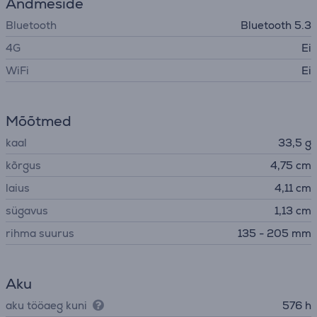
Andmeside
Bluetooth
Bluetooth 5.3
4G
Ei
WiFi
Ei
Mõõtmed
kaal
33,5 g
kõrgus
4,75 cm
laius
4,11 cm
sügavus
1,13 cm
rihma suurus
135 - 205 mm
Aku
aku tööaeg kuni
576 h