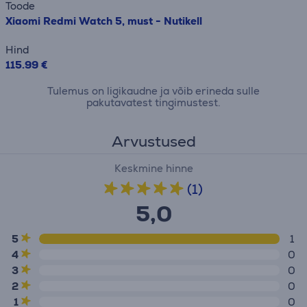
Toode
Xiaomi Redmi Watch 5, must - Nutikell
Hind
115.99 €
Tulemus on ligikaudne ja võib erineda sulle
pakutavatest tingimustest.
Arvustused
Keskmine hinne
(1)
5,0
5
1
4
0
3
0
2
0
1
0