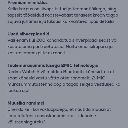
Premium viimistlus
Kella korpus on liivapritsitud ja teemantlõikega, ning
täpselt töödeldud roostevabast terasest kroon tagab
sujuva juhtimise ja luksusliku kvaliteedi igas detailis.
Uued sihverplaadid
Vali enam kui 200 kohandatud sihverplaadi seast või
kasuta oma portreefotosid. Näita oma isikupära ja
kasuta lemmikpilte ekraanil.
Tuulemürasummutusega 2MIC tehnoloogia
Redmi Watch 5 võimaldab Bluetooth-kõnesid, nii et
saad kõnesid vastu võtta otse randmelt. 2-MIC
mürasummutustehnoloogia tagab selged vestlused ka
jooksu ajal.
Muusika randmel
Ühenda kell kõrvaklappidega, et nautida muusikat
ilma telefoni kaasaskandmiseta – ideaalne
välitreeninguteks*.