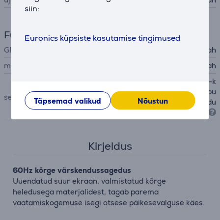
siin:
Funktsioonid
Euronics küpsiste kasutamise tingimused
GPS
Jah
mikrofon
Jah
valgussensor, güroskoop, E-k
ompass, aktseleromeeter, pu
sensorid
Täpsemad valikud
Nõustun
lsiandur, vere hapnikusisaldu
se sensor (SpO2)
Kirjeldus
60Hz kõrge värskendussagedus
Uuendatud suur ekraan, valmistatud kõrge
heledusega materjalidest, tagab parema
vaatamiskogemuse isegi otsese päikesevalguse käes.