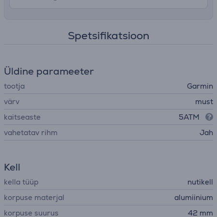
Spetsifikatsioon
Üldine parameeter
tootja
Garmin
värv
must
kaitseaste
5ATM
vahetatav rihm
Jah
Kell
kella tüüp
nutikell
korpuse materjal
alumiinium
korpuse suurus
42 mm