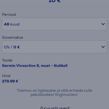
10 €
Periood
48
kuud
Sissemakse
0% /
0 €
Toode
Garmin Vivoactive 6, must - Nutikell
Hind
279.99 €
Tulemus on ligikaudne ja võib erineda sulle
pakutavatest tingimustest.
Arvustused