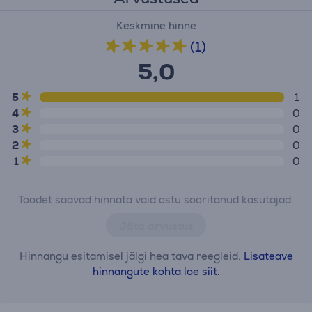
Keskmine hinne
(1)
5,0
5
1
4
0
3
0
2
0
1
0
Toodet saavad hinnata vaid ostu sooritanud kasutajad.
Jäta arvustus
Hinnangu esitamisel jälgi hea tava reegleid.
Lisateave
hinnangute kohta loe siit.