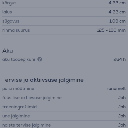
kõrgus
4,22 cm
laius
4,22 cm
sügavus
1,09 cm
rihma suurus
125 - 190 mm
Aku
aku tööaeg kuni
264 h
Tervise ja aktiivsuse jälgimine
pulsi mõõtmine
randmelt
füüsilise aktiivsuse jälgimine
Jah
treeningrežiimid
Jah
une jälgimine
Jah
naiste tervise jälgimine
Jah