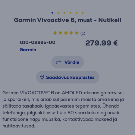
Garmin Vivoactive 6, must - Nutikell
(1)
279.99 €
010-02985-00
Garmin
Võrdle
Saadavus kauplustes
Garmin VÍVOACTIVE® 6 on AMOLED-ekraaniga tervise-
ja spordikell, mis aitab sul paremini mõista oma keha ja
säilitada tasakaalu igapäevastes tegemistes. Ühenda
telefoniga, jälgi aktiivsust üle 80 spordiala ning naudi
funktsioone nagu muusika, kontaktivabad maksed ja
nutiteavitused.