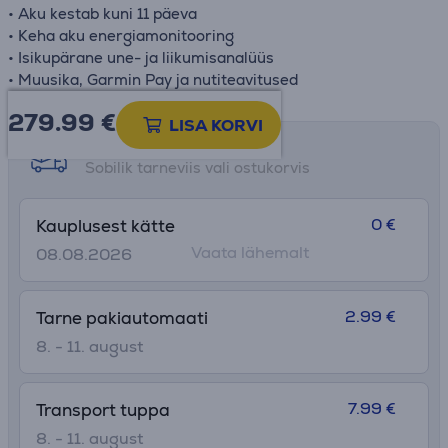
• Aku kestab kuni 11 päeva
• Keha aku energiamonitooring
• Isikupärane une- ja liikumisanalüüs
• Muusika, Garmin Pay ja nutiteavitused
279.99
€
LISA KORVI
Tarne võimalused
Sobilik tarneviis vali ostukorvis
0 €
Kauplusest kätte
Vaata lähemalt
08.08.2026
2.99 €
Tarne pakiautomaati
8. - 11. august
7.99 €
Transport tuppa
8. - 11. august