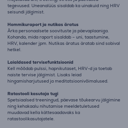
tegevused. Uneanalüüs sisaldab ka uinakuid ning HRV
seisundi jälgimist.
Hommikuraport ja nutikas äratus
Ärka personaalsete soovituste ja päevaplaaniga.
Kohanda, mida raport sisaldab – uni, taastumine,
HRV, kalender jpm. Nutikas äratus äratab sind sobival
hetkel.
Laialdased tervisefunktsioonid
Kell mõõdab pulssi, hapnikutaset, HRV-d ja toetab
naiste tervise jälgimist. Lisaks leiad
hingamisharjutused ja meditatsioonivõimalused.
Ratastooli kasutaja tugi
Spetsiaalsed treeningud, päevase tõukearvu jälgimine
ning kehakaalu nihutamise meeldetuletused
muudavad kella kättesaadavaks ka
ratastoolikasutajatele.