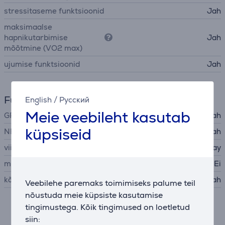
stressitaseme funktsioonid
Jah
maksimaalse
hapnikutarbimise
Jah
mõõtmine (VO2 max)
ujumise funktsioonid
Jah
Funktsioonid
English
/
Русский
Meie veebileht kasutab
GPS
Jah
küpsiseid
NFC
Jah
viipemaksed
Garmin Pay
mikrofon
Ei
kõlarid
Jah
Veebilehe paremaks toimimiseks palume teil
nõustuda meie küpsiste kasutamise
tingimustega. Kõik tingimused on loetletud
Kirjeldus
siin: