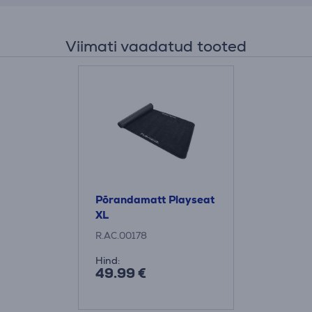
Viimati vaadatud tooted
Põrandamatt Playseat
XL
R.AC.00178
Hind:
49.99 €