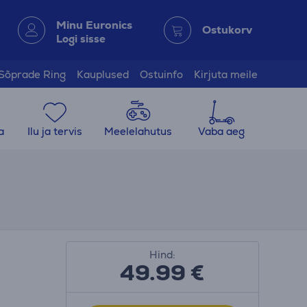
Minu Euronics
Ostukorv
Logi sisse
Sõprade Ring
Kauplused
Ostuinfo
Kirjuta meile
a
Ilu ja tervis
Meelelahutus
Vaba aeg
Hind:
49.99
€