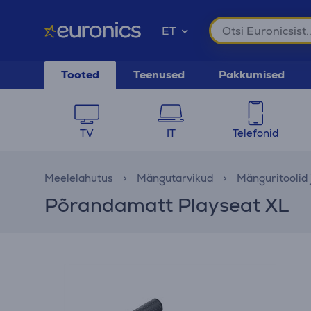
ET
Tooted
Teenused
Pakkumised
TV
IT
Telefonid
Meelelahutus
Mängutarvikud
Mänguritoolid 
Põrandamatt Playseat XL