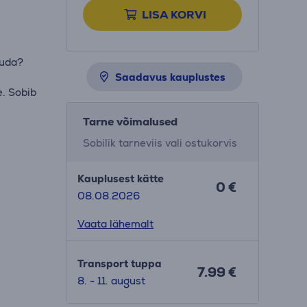
LISA KORVI
kuda?
Saadavus kauplustes
e. Sobib
Tarne võimalused
Sobilik tarneviis vali ostukorvis
Kauplusest kätte
0 €
08.08.2026
Vaata lähemalt
Transport tuppa
7.99 €
8. - 11. august