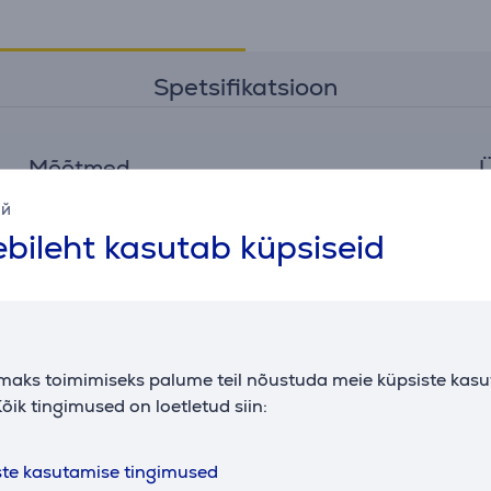
Spetsifikatsioon
Mõõtmed
Ü
kõrgus
156,5 cm
t
ий
bileht kasutab küpsiseid
laius
68 cm
v
kaal
2800 g
L
maks toimimiseks palume teil nõustuda meie küpsiste kas
õik tingimused on loetletud siin:
ste kasutamise tingimused