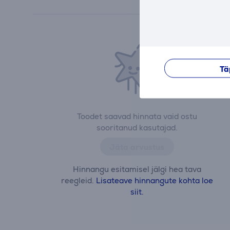
Tä
Toodet saavad hinnata vaid ostu
sooritanud kasutajad.
Jäta arvustus
Hinnangu esitamisel jälgi hea tava
reegleid.
Lisateave hinnangute kohta loe
siit.