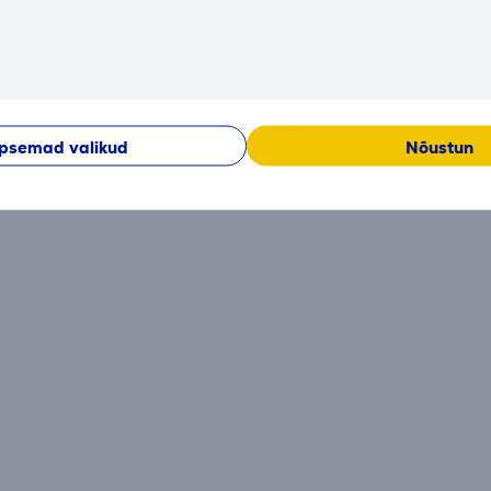
Arvustused
Hetkel arvustused puuduvad.
psemad valikud
Nõustun
Peale ostu sooritamist avaneb võimalus anda enda panus