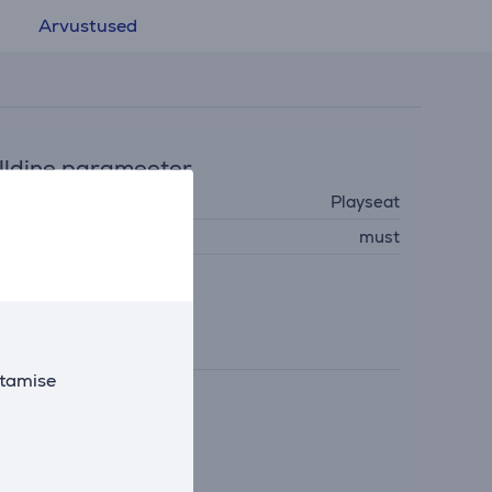
Arvustused
ldine parameeter
ootja
Playseat
ärv
must
ingid
Tootjapoolne info
utamise