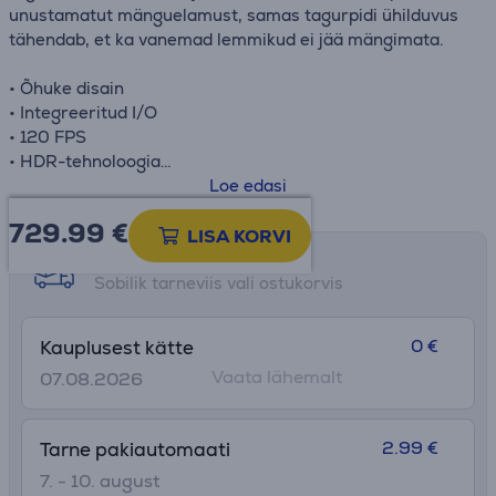
unustamatut mänguelamust, samas tagurpidi ühilduvus
tähendab, et ka vanemad lemmikud ei jää mängimata.
• Õhuke disain
• Integreeritud I/O
• 120 FPS
• HDR-tehnoloogia
• Haptiline tagasiside
Loe edasi
• Tagurpidi ühilduv
729.99
€
LISA KORVI
Oluline teadaanne
: Alates Jaanuarist 2028 välja antud
Tarne võimalused
PlayStation mängud on saadaval PlayStation Store
Sobilik tarneviis vali ostukorvis
keskkonnas ning edasimüüjatel ainult digitaalsel kujul.
Plaadid mängudele, mis on välja antud enne 2028. aasta
0 €
Kauplusest kätte
Jaanuarit on jätkuvalt mängitavad sellel seadmel.
Vaata lähemalt
07.08.2026
2.99 €
Tarne pakiautomaati
7. - 10. august