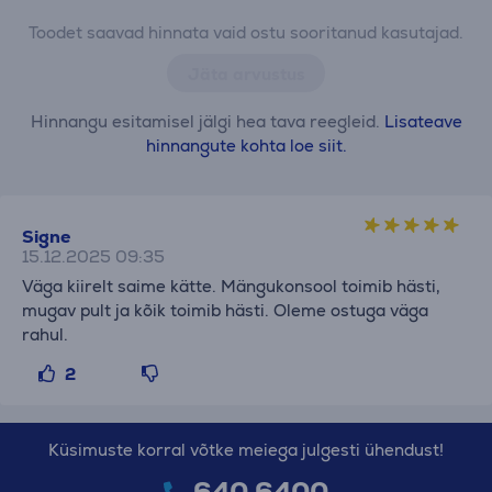
Toodet saavad hinnata vaid ostu sooritanud kasutajad.
Jäta arvustus
Hinnangu esitamisel jälgi hea tava reegleid.
Lisateave
hinnangute kohta loe siit.
Signe
15.12.2025 09:35
Väga kiirelt saime kätte. Mängukonsool toimib hästi,
mugav pult ja kõik toimib hästi. Oleme ostuga väga
rahul.
2
Küsimuste korral võtke meiega julgesti ühendust!
640 6400