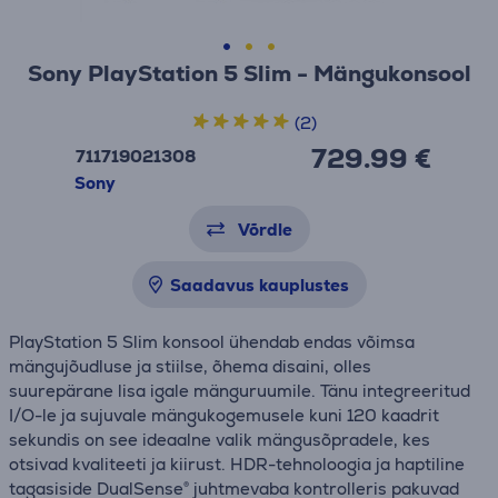
Sony PlayStation 5 Slim - Mängukonsool
(2)
729.99 €
711719021308
Sony
Võrdle
Saadavus kauplustes
PlayStation 5 Slim konsool ühendab endas võimsa
mängujõudluse ja stiilse, õhema disaini, olles
suurepärane lisa igale mänguruumile. Tänu integreeritud
I/O-le ja sujuvale mängukogemusele kuni 120 kaadrit
sekundis on see ideaalne valik mängusõpradele, kes
otsivad kvaliteeti ja kiirust. HDR-tehnoloogia ja haptiline
tagasiside DualSense® juhtmevaba kontrolleris pakuvad