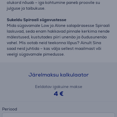
olukord nõuab – iga kohtumine paneb proovile su
julguse ja taibukuse.
Sukeldu Spiraali sügavustesse
Mida sügavamale Low ja Alone salapärasesse Spiraali
laskuvad, seda enam hakkavad pinnale kerkima nende
mälestused, kustutades piiri unenäo ja õudusunenäo
vahel. Mis ootab neid teekonna lõpus? Ainult Sina
saad neid juhtida – kas välja sellest maailmast või
veelgi sügavamale pimedusse.
Järelmaksu kalkulaator
Eeldatav igakuine makse
4 €
Periood