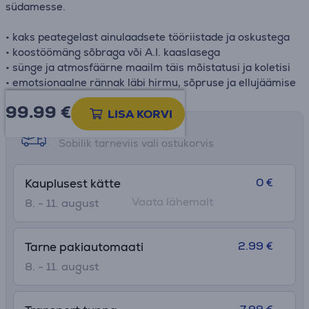
südamesse.
• kaks peategelast ainulaadsete tööriistade ja oskustega
• koostöömäng sõbraga või A.I. kaaslasega
• sünge ja atmosfäärne maailm täis mõistatusi ja koletisi
• emotsionaalne rännak läbi hirmu, sõpruse ja ellujäämise
99.99
€
LISA KORVI
Tarne võimalused
Sobilik tarneviis vali ostukorvis
0 €
Kauplusest kätte
Vaata lähemalt
8. - 11. august
2.99 €
Tarne pakiautomaati
8. - 11. august