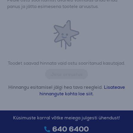
panus ja jätta esimesena tootele arvustus.
Toodet saavad hinnata vaid ostu sooritanud kasutajad.
Jäta arvustus
Hinnangu esitamisel jälgi hea tava reegleid.
Lisateave
hinnangute kohta loe siit.
Küsimuste korral võtke meiega julgesti ühendust!
640 6400