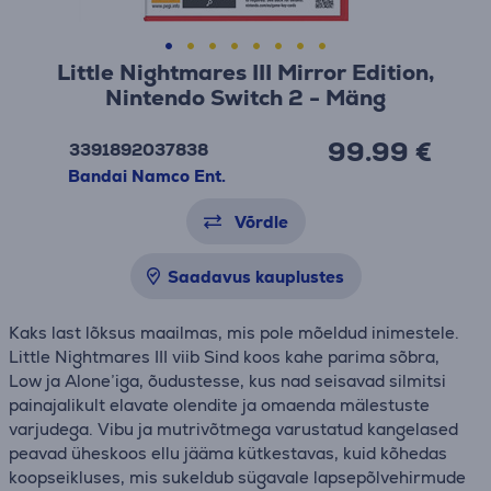
Little Nightmares III Mirror Edition,
Nintendo Switch 2 - Mäng
99.99 €
3391892037838
Bandai Namco Ent.
Võrdle
Saadavus kauplustes
Kaks last lõksus maailmas, mis pole mõeldud inimestele.
Little Nightmares III viib Sind koos kahe parima sõbra,
Low ja Alone’iga, õudustesse, kus nad seisavad silmitsi
painajalikult elavate olendite ja omaenda mälestuste
varjudega. Vibu ja mutrivõtmega varustatud kangelased
peavad üheskoos ellu jääma kütkestavas, kuid kõhedas
koopseikluses, mis sukeldub sügavale lapsepõlvehirmude