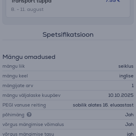
7.99 €
Transport tuppa
8. - 11. august
Spetsifikatsioon
Mängu omadused
mängu liik
seiklus
mängu keel
inglise
mängijate arv
1
mängu väljalaske kuupäev
10.10.2025
PEGI vanuse reiting
sobilik alates 16. eluaastast
põhimäng
Jah
võrgus mängimise võimalus
Jah
võrgus mängimise tasu
jah