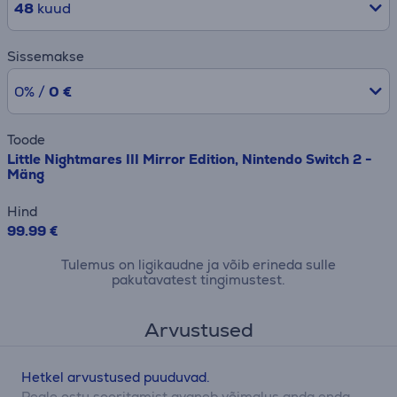
48
kuud
Sissemakse
0% /
0 €
Toode
Little Nightmares III Mirror Edition, Nintendo Switch 2 -
Mäng
Hind
99.99 €
Tulemus on ligikaudne ja võib erineda sulle
pakutavatest tingimustest.
Arvustused
Hetkel arvustused puuduvad.
Peale ostu sooritamist avaneb võimalus anda enda