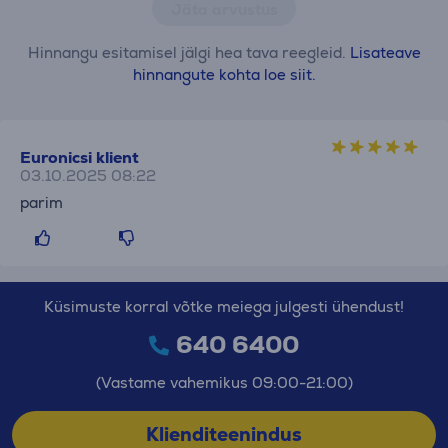
Jäta arvustus
Hinnangu esitamisel jälgi hea tava reegleid.
Lisateave
hinnangute kohta loe siit.
Euronicsi klient
03.10.2025 08:22
parim
Küsimuste korral võtke meiega julgesti ühendust!
640 6400
(Vastame vahemikus 09:00-21:00)
Klienditeenindus