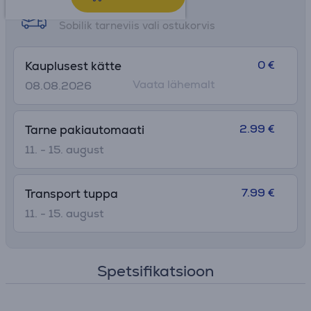
Tarne võimalused
Sobilik tarneviis vali ostukorvis
0 €
Kauplusest kätte
Vaata lähemalt
08.08.2026
2.99 €
Tarne pakiautomaati
11. - 15. august
7.99 €
Transport tuppa
11. - 15. august
Spetsifikatsioon