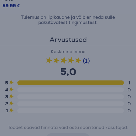
59.99 €
Tulemus on ligikaudne ja võib erineda sulle
pakutavatest tingimustest.
Arvustused
Keskmine hinne
(1)
5,0
5
1
4
0
3
0
2
0
1
0
Toodet saavad hinnata vaid ostu sooritanud kasutajad.