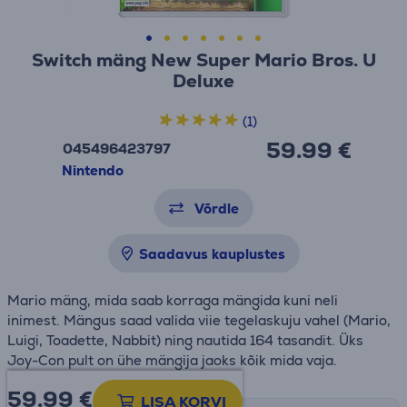
Switch mäng New Super Mario Bros. U
Deluxe
(1)
59.99 €
045496423797
Nintendo
Võrdle
Saadavus kauplustes
Mario mäng, mida saab korraga mängida kuni neli
inimest. Mängus saad valida viie tegelaskuju vahel (Mario,
Luigi, Toadette, Nabbit) ning nautida 164 tasandit. Üks
Joy-Con pult on ühe mängija jaoks kõik mida vaja.
59.99
€
LISA KORVI