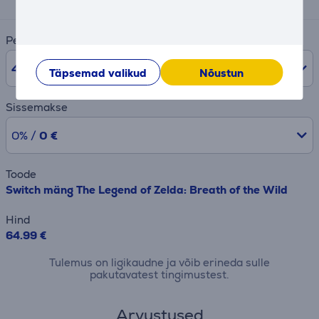
Periood
48
kuud
Täpsemad valikud
Nõustun
Sissemakse
0% /
0 €
Toode
Switch mäng The Legend of Zelda: Breath of the Wild
Hind
64.99 €
Tulemus on ligikaudne ja võib erineda sulle
pakutavatest tingimustest.
Arvustused