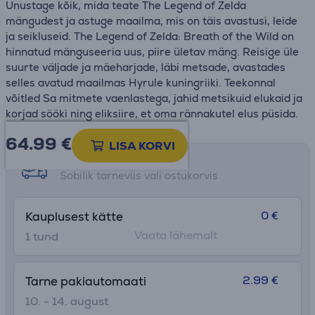
Unustage kõik, mida teate The Legend of Zelda
mängudest ja astuge maailma, mis on täis avastusi, leide
ja seikluseid. The Legend of Zelda: Breath of the Wild on
hinnatud mänguseeria uus, piire ületav mäng. Reisige üle
suurte väljade ja mäeharjade, läbi metsade, avastades
selles avatud maailmas Hyrule kuningriiki. Teekonnal
võitled Sa mitmete vaenlastega, jahid metsikuid elukaid ja
korjad sööki ning eliksiire, et oma rännakutel elus püsida.
64.99
€
LISA KORVI
Tarne võimalused
Sobilik tarneviis vali ostukorvis
0 €
Kauplusest kätte
Vaata lähemalt
1 tund
2.99 €
Tarne pakiautomaati
10. - 14. august