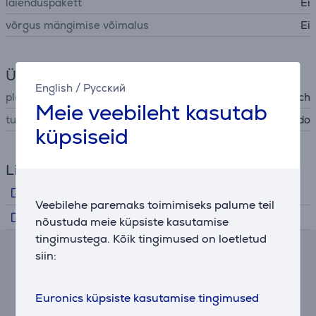
laienduspakett
Ei
võrgus mängimise võimalus
Ei
Üldine parameeter
English
/
Русский
platvorm
Nintendo Switch
Meie veebileht kasutab
turustaja
Nintendo
küpsiseid
Lingid
Tootjapoolne info
Veebilehe paremaks toimimiseks palume teil
Reklaamklipp
nõustuda meie küpsiste kasutamise
tingimustega. Kõik tingimused on loetletud
siin:
Järelmaksu kalkulaator
Eeldatav igakuine makse
Euronics küpsiste kasutamise tingimused
3 €