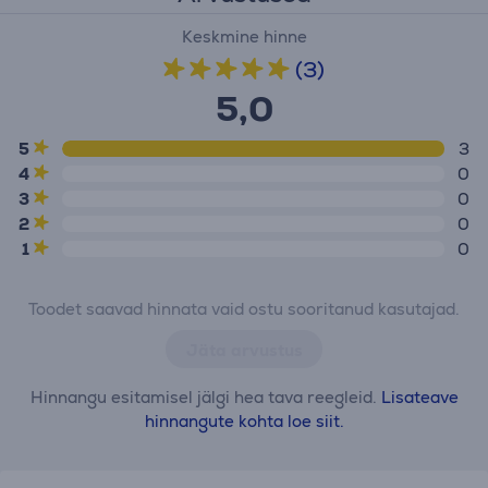
Keskmine hinne
(3)
5,0
5
3
4
0
3
0
2
0
1
0
Toodet saavad hinnata vaid ostu sooritanud kasutajad.
Jäta arvustus
Hinnangu esitamisel jälgi hea tava reegleid.
Lisateave
hinnangute kohta loe siit.