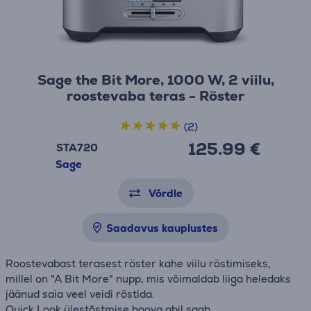
Sage the Bit More, 1000 W, 2 viilu,
roostevaba teras - Röster
(2)
125.99 €
STA720
Sage
Võrdle
Saadavus kauplustes
Roostevabast terasest röster kahe viilu röstimiseks,
millel on "A Bit More" nupp, mis võimaldab liiga heledaks
jäänud saia veel veidi röstida.
Quick Look ülestõstmise hoova abil saab