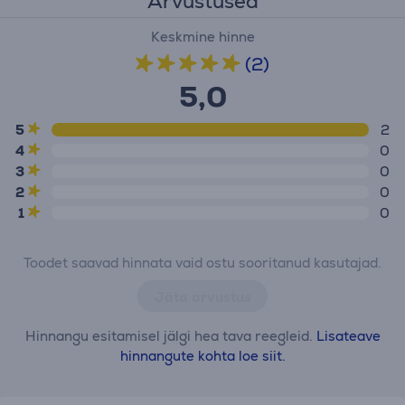
Arvustused
Keskmine hinne
(2)
5,0
5
2
4
0
3
0
2
0
1
0
Toodet saavad hinnata vaid ostu sooritanud kasutajad.
Jäta arvustus
Hinnangu esitamisel jälgi hea tava reegleid.
Lisateave
hinnangute kohta loe siit.