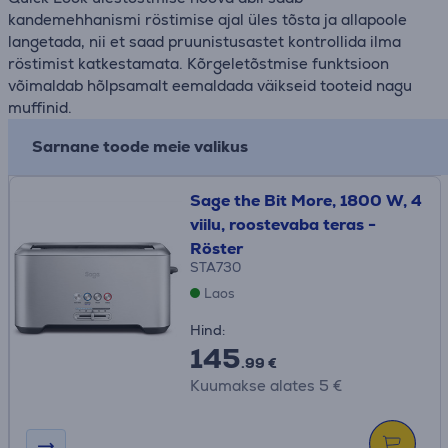
kandemehhanismi röstimise ajal üles tõsta ja allapoole
langetada, nii et saad pruunistusastet kontrollida ilma
röstimist katkestamata. Kõrgeletõstmise funktsioon
võimaldab hõlpsamalt eemaldada väikseid tooteid nagu
muffinid.
Sarnane toode meie valikus
Sage the Bit More, 1800 W, 4
viilu, roostevaba teras -
Röster
STA730
Laos
Hind:
145
.99 €
Kuumakse alates 5 €