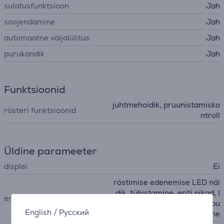
sulatusfunktsioon
Jah
soojendamine
Jah
automaatne väljalülitus
Jah
purukandik
Jah
Funktsioonid
juhtmehoidik, pruunistamisko
rösteri funktsioonid
ntroll
Üldine parameeter
displei
Ei
röstimise edenemise LED näi
dik, tühistamine, eriti pikad, l
eriomadused
aiad ja sügavad viiluvahed, pu
English
/
Русский
uviljaleiva röstimine