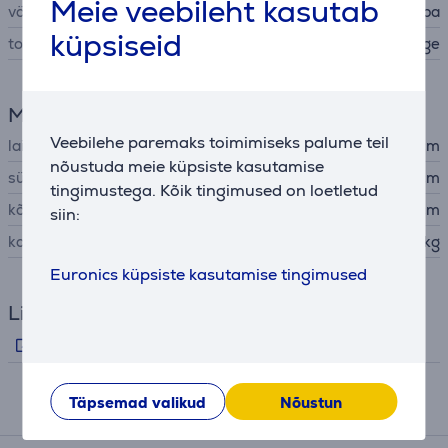
Meie veebileht kasutab
värv
roostevaba
küpsiseid
tootja
Sage
Mõõtmed
Veebilehe paremaks toimimiseks palume teil
laius
27 cm
nõustuda meie küpsiste kasutamise
sügavus
18 cm
tingimustega. Kõik tingimused on loetletud
kõrgus
22 cm
siin:
kaal
2,1 kg
Euronics küpsiste kasutamise tingimused
Lingid
Tootjapoolne info
Täpsemad valikud
Nõustun
Kokkusobivad tooted