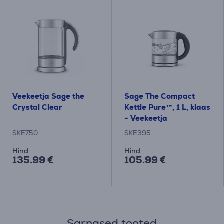
Veekeetja Sage the
Sage The Compact
Crystal Clear
Kettle Pure™, 1 L, klaas
- Veekeetja
SKE750
SKE395
Hind:
Hind:
135.99 €
105.99 €
Sarnased tooted