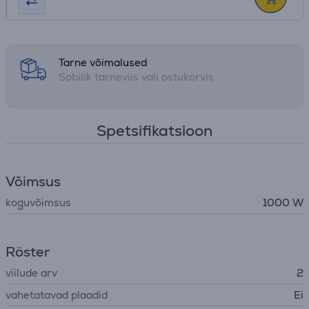
Tarne võimalused
Sobilik tarneviis vali ostukorvis
Spetsifikatsioon
Võimsus
koguvõimsus
1000 W
Röster
viilude arv
2
vahetatavad plaadid
Ei