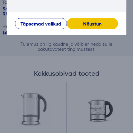
Toode
Sage the Bit More, 1800 W, 4 viilu, roostevaba teras -
Röster
Täpsemad valikud
Nõustun
Hind
145.99 €
Tulemus on ligikaudne ja võib erineda sulle
pakutavatest tingimustest.
Kokkusobivad tooted