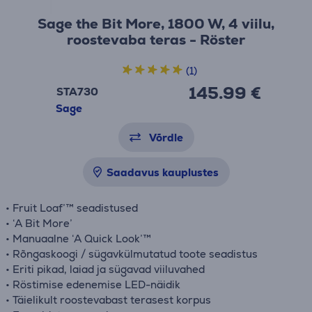
Sage the Bit More, 1800 W, 4 viilu,
roostevaba teras - Röster
(1)
145.99 €
STA730
Sage
Võrdle
Saadavus kauplustes
• Fruit Loaf’™ seadistused
• ‘A Bit More’
• Manuaalne ‘A Quick Look’™
• Rõngaskoogi / sügavkülmutatud toote seadistus
• Eriti pikad, laiad ja sügavad viiluvahed
• Röstimise edenemise LED-näidik
• Täielikult roostevabast terasest korpus