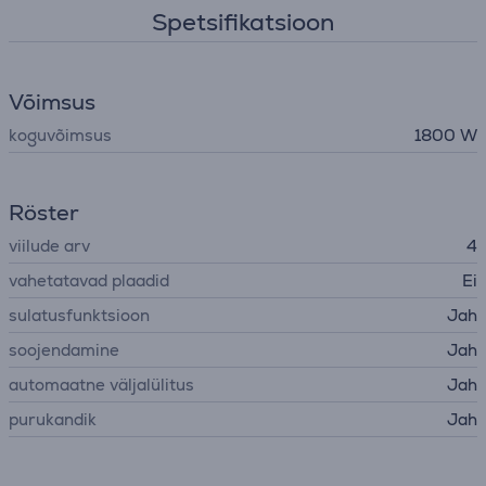
Spetsifikatsioon
Võimsus
koguvõimsus
1800 W
Röster
viilude arv
4
vahetatavad plaadid
Ei
sulatusfunktsioon
Jah
soojendamine
Jah
automaatne väljalülitus
Jah
purukandik
Jah