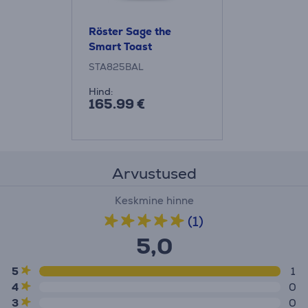
Röster Sage the
Smart Toast
STA825BAL
Hind:
165.99 €
Arvustused
Keskmine hinne
(1)
5,0
5
1
4
0
3
0