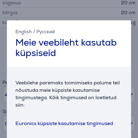
sügavus
20 cm
kõrgus
20 cm
kaal
3,3 kg
English
/
Русский
Meie veebileht kasutab
Järelmaksu kalkulaator
küpsiseid
Eeldatav igakuine makse
5 €
Veebilehe paremaks toimimiseks palume teil
Periood
nõustuda meie küpsiste kasutamise
48
kuud
tingimustega. Kõik tingimused on loetletud
siin:
Sissemakse
Euronics küpsiste kasutamise tingimused
0% /
0 €