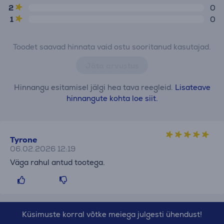
2
0
1
0
Toodet saavad hinnata vaid ostu sooritanud kasutajad.
Jäta arvustus
Hinnangu esitamisel jälgi hea tava reegleid.
Lisateave
hinnangute kohta loe siit.
Tyrone
06.02.2026 12:19
Väga rahul antud tootega.
Küsimuste korral võtke meiega julgesti ühendust!