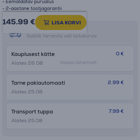
• Eemaldatav purualus
• 2-aastane tootjagarantii
145.99
€
LISA KORVI
Tarne võimalused
Sobilik tarneviis vali ostukorvis
0 €
Kauplusest kätte
Vaata lähemalt
Alates 26.08
2.99 €
Tarne pakiautomaati
Alates 25.08
7.99 €
Transport tuppa
Alates 25.08