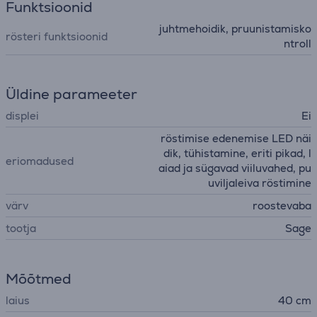
Funktsioonid
juhtmehoidik, pruunistamisko
rösteri funktsioonid
ntroll
Üldine parameeter
displei
Ei
röstimise edenemise LED näi
dik, tühistamine, eriti pikad, l
eriomadused
aiad ja sügavad viiluvahed, pu
uviljaleiva röstimine
värv
roostevaba
tootja
Sage
Mõõtmed
laius
40 cm