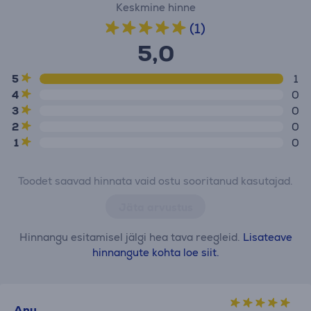
Keskmine hinne
(1)
5,0
5
1
4
0
3
0
2
0
1
0
Toodet saavad hinnata vaid ostu sooritanud kasutajad.
Jäta arvustus
Hinnangu esitamisel jälgi hea tava reegleid.
Lisateave
hinnangute kohta loe siit.
Anu