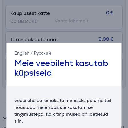
0 €
Kauplusest kätte
Vaata lähemalt
09.08.2026
2.99 €
Tarne pakiautomaati
10. - 12. august
English
/
Русский
Meie veebileht kasutab
7.99 €
Transport tuppa
küpsiseid
10. - 12. august
Spetsifikatsioon
Veebilehe paremaks toimimiseks palume teil
nõustuda meie küpsiste kasutamise
tingimustega. Kõik tingimused on loetletud
Mõõtmed
siin:
maht
0,6 L