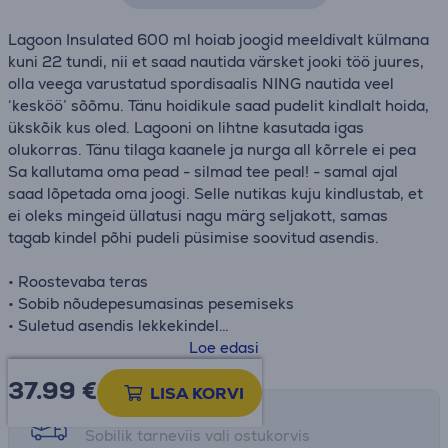
Lagoon Insulated 600 ml hoiab joogid meeldivalt külmana
kuni 22 tundi, nii et saad nautida värsket jooki töö juures,
olla veega varustatud spordisaalis NING nautida veel
‘kesköö’ sõõmu. Tänu hoidikule saad pudelit kindlalt hoida,
ükskõik kus oled. Lagooni on lihtne kasutada igas
olukorras. Tänu tilaga kaanele ja nurga all kõrrele ei pea
Sa kallutama oma pead - silmad tee peal! - samal ajal
saad lõpetada oma joogi. Selle nutikas kuju kindlustab, et
ei oleks mingeid üllatusi nagu märg seljakott, samas
tagab kindel põhi pudeli püsimise soovitud asendis.
• Roostevaba teras
• Sobib nõudepesumasinas pesemiseks
• Suletud asendis lekkekindel
• Külm 22 tundi
Loe edasi
• Kõrgus: 25,1 cm
37.99
€
• Ø: 7,1 cm
LISA KORVI
Tarne võimalused
Sobilik tarneviis vali ostukorvis