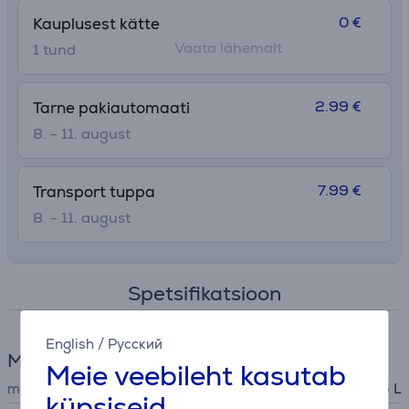
0 €
Kauplusest kätte
Vaata lähemalt
1 tund
2.99 €
Tarne pakiautomaati
8. - 11. august
7.99 €
Transport tuppa
8. - 11. august
Spetsifikatsioon
English
/
Русский
Mõõtmed
Meie veebileht kasutab
maht
0,5 L
küpsiseid