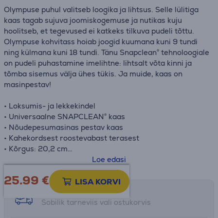
Olympuse puhul valitseb loogika ja lihtsus. Selle lülitiga
kaas tagab sujuva joomiskogemuse ja nutikas kuju
hoolitseb, et tegevused ei katkeks tilkuva pudeli tõttu.
Olympuse kohvitass hoiab joogid kuumana kuni 9 tundi
ning külmana kuni 18 tundi. Tänu Snapclean® tehnoloogiale
on pudeli puhastamine imelihtne: lihtsalt võta kinni ja
tõmba sisemus välja ühes tükis. Ja muide, kaas on
masinpestav!
• Loksumis- ja lekkekindel
• Universaalne SNAPCLEAN® kaas
• Nõudepesumasinas pestav kaas
• Kahekordsest roostevabast terasest
• Kõrgus: 20,2 cm
• Ø: 7,1 cm
Loe edasi
25.99
€
LISA KORVI
Tarne võimalused
Sobilik tarneviis vali ostukorvis