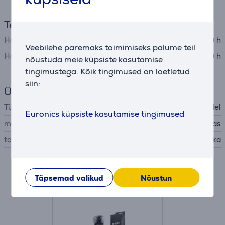
Temperatuurid
Hoiab külma
18 h
Veebilehe paremaks toimimiseks palume teil
Hoiab sooja
9 h
nõustuda meie küpsiste kasutamise
tingimustega. Kõik tingimused on loetletud
siin:
Üldine parameeter
Tüüp
termospudel
Euronics küpsiste kasutamise tingimused
materjal
roostevaba teras
tootja
Kambukka
Tarvikud
Täpsemad valikud
Nõustun