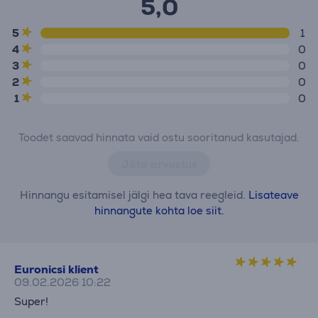
5,0
5
1
4
0
3
0
2
0
1
0
Toodet saavad hinnata vaid ostu sooritanud kasutajad.
Jäta arvustus
Hinnangu esitamisel jälgi hea tava reegleid.
Lisateave
hinnangute kohta loe siit.
Euronicsi klient
09.02.2026 10:22
Super!