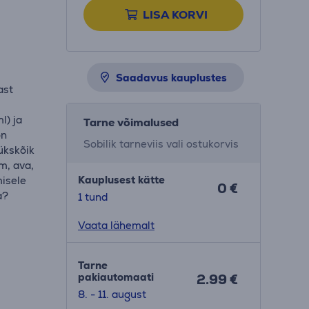
LISA KORVI
n
Saadavus kauplustes
ast
l) ja
Tarne võimalused
on
Sobilik tarneviis vali ostukorvis
 ükskõik
m, ava,
Kauplusest kätte
misele
0 €
a?
1 tund
Vaata lähemalt
Tarne
pakiautomaati
2.99 €
8. - 11. august