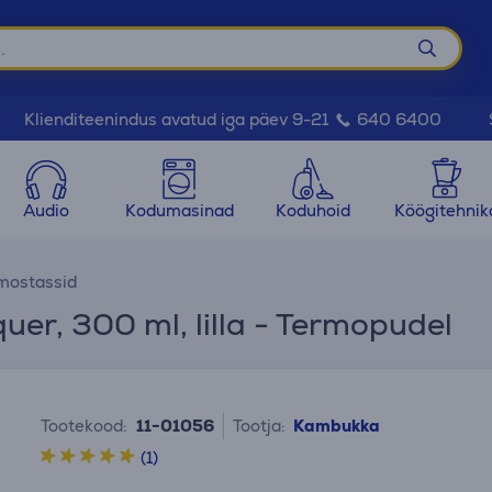
Klienditeenindus avatud iga päev 9-21
640 6400
Audio
Kodumasinad
Koduhoid
Köögitehnik
mostassid
er, 300 ml, lilla - Termopudel
Tootekood:
11-01056
Tootja:
Kambukka
(1)