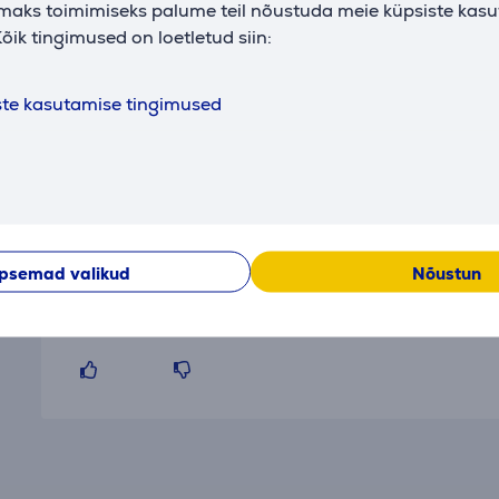
maks toimimiseks palume teil nõustuda meie küpsiste kas
õik tingimused on loetletud siin:
ste kasutamise tingimused
Arvustused
psemad valikud
Nõustun
Veronika
31.10.2025 15:50
Kvaliteetne