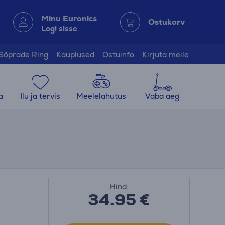
Minu Euronics
Ostukorv
Logi sisse
Sõprade Ring
Kauplused
Ostuinfo
Kirjuta meile
a
Ilu ja tervis
Meelelahutus
Vaba aeg
Hind:
34.95
€