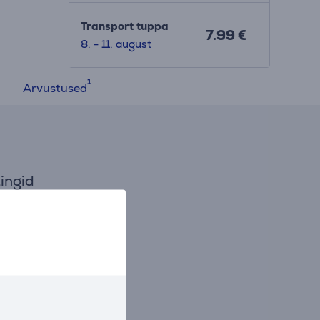
Transport tuppa
7.99 €
8. - 11. august
Arvustused
ingid
Tootjapoolne video