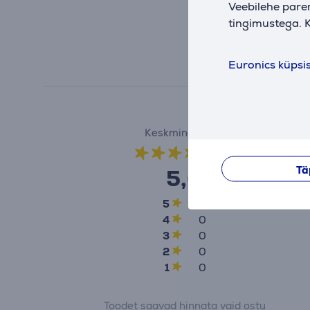
Veebilehe pare
tingimustega. K
Euronics küpsi
Keskmine hinne
(1)
Tä
5,0
5
1
4
0
3
0
2
0
1
0
Toodet saavad hinnata vaid ostu