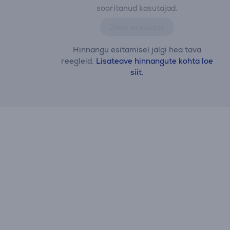
sooritanud kasutajad.
Jäta arvustus
Hinnangu esitamisel jälgi hea tava
reegleid.
Lisateave hinnangute kohta loe
siit.