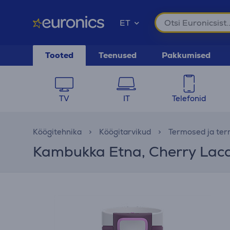
ET
Tooted
Teenused
Pakkumised
TV
IT
Telefonid
Köögitehnika
Köögitarvikud
Termosed ja ter
Kambukka Etna, Cherry Lacqu