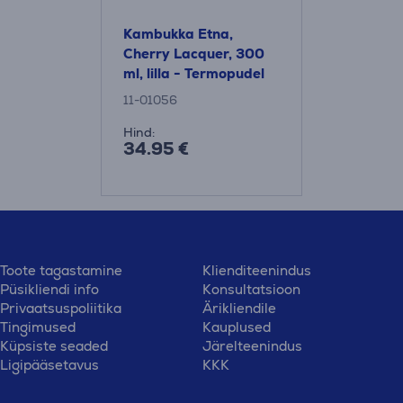
Kambukka Etna,
Cherry Lacquer, 300
ml, lilla - Termopudel
11-01056
Hind:
34.95 €
Toote tagastamine
Klienditeenindus
Püsikliendi info
Konsultatsioon
Privaatsuspoliitika
Ärikliendile
Tingimused
Kauplused
Küpsiste seaded
Järelteenindus
Ligipääsetavus
KKK