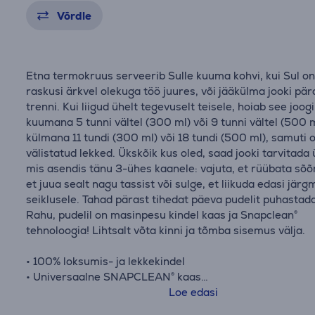
Võrdle
Etna termokruus serveerib Sulle kuuma kohvi, kui Sul o
raskusi ärkvel olekuga töö juures, või jääkülma jooki pär
trenni. Kui liigud ühelt tegevuselt teisele, hoiab see joogi
kuumana 5 tunni vältel (300 ml) või 9 tunni vältel (500 m
külmana 11 tundi (300 ml) või 18 tundi (500 ml), samuti 
välistatud lekked. Ükskõik kus oled, saad jooki tarvitada
mis asendis tänu 3-ühes kaanele: vajuta, et rüübata sõõ
et juua sealt nagu tassist või sulge, et liikuda edasi järg
seiklusele. Tahad pärast tihedat päeva pudelit puhastad
Rahu, pudelil on masinpesu kindel kaas ja Snapclean®
tehnoloogia! Lihtsalt võta kinni ja tõmba sisemus välja.
• 100% loksumis- ja lekkekindel
• Universaalne SNAPCLEAN® kaas
• Nõudepesumasinas pestav kaas
Loe edasi
• Kahekordsest roostevabast terasest