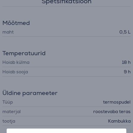
Spetsifikatsioon
Mõõtmed
maht
0,5 L
Temperatuurid
Hoiab külma
18 h
Hoiab sooja
9 h
Üldine parameeter
Tüüp
termospudel
materjal
roostevaba teras
tootja
Kambukka