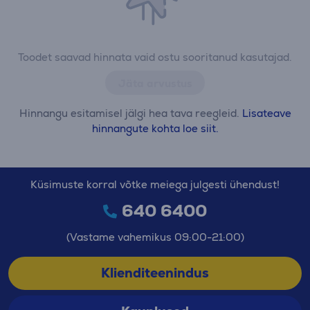
Toodet saavad hinnata vaid ostu sooritanud kasutajad.
Jäta arvustus
Hinnangu esitamisel jälgi hea tava reegleid.
Lisateave
hinnangute kohta loe siit.
Küsimuste korral võtke meiega julgesti ühendust!
640 6400
(Vastame vahemikus 09:00-21:00)
Klienditeenindus