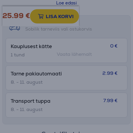
• Universaalne SNAPCLEAN® kaas
Loe edasi
• Nõudepesumasinas pestav kaas
25.99
€
• Kahekordsest roostevabast terasest
LISA KORVI
• Kuum 9 tundi, külm 18 tundi
Tarne võimalused
• Kõrgus: 21,9 cm
Sobilik tarneviis vali ostukorvis
• Ø: 7,1 cm
0 €
Kauplusest kätte
Vaata lähemalt
1 tund
2.99 €
Tarne pakiautomaati
8. - 11. august
7.99 €
Transport tuppa
8. - 11. august