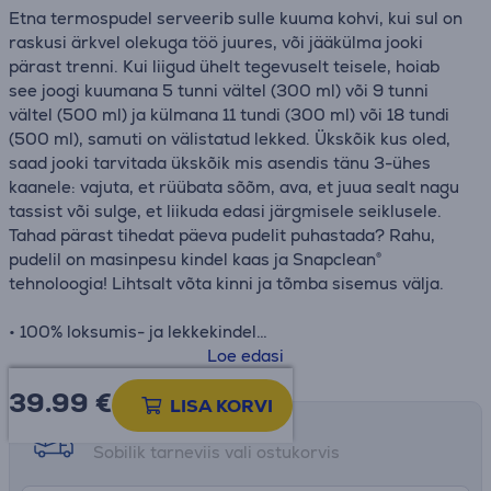
Etna termospudel serveerib sulle kuuma kohvi, kui sul on
raskusi ärkvel olekuga töö juures, või jääkülma jooki
pärast trenni. Kui liigud ühelt tegevuselt teisele, hoiab
see joogi kuumana 5 tunni vältel (300 ml) või 9 tunni
vältel (500 ml) ja külmana 11 tundi (300 ml) või 18 tundi
(500 ml), samuti on välistatud lekked. Ükskõik kus oled,
saad jooki tarvitada ükskõik mis asendis tänu 3-ühes
kaanele: vajuta, et rüübata sõõm, ava, et juua sealt nagu
tassist või sulge, et liikuda edasi järgmisele seiklusele.
Tahad pärast tihedat päeva pudelit puhastada? Rahu,
pudelil on masinpesu kindel kaas ja Snapclean®
tehnoloogia! Lihtsalt võta kinni ja tõmba sisemus välja.
• 100% loksumis- ja lekkekindel
• Universaalne SNAPCLEAN® kaas
Loe edasi
• Nõudepesumasinas pestav kaas
39.99
€
• Kahekordsest roostevabast terasest
LISA KORVI
• Kuum 9 tundi, külm 18 tundi
Tarne võimalused
• Kõrgus: 21,9 cm
Sobilik tarneviis vali ostukorvis
• Ø: 7,1 cm