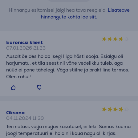
Hinnangu esitamisel jälgi hea tava reegleid.
Lisateave
hinnangute kohta loe siit.
Euronicsi klient
07.01.2026 21:23
Ausalt öeldes hoiab isegi liiga hästi sooja. Esialgu oli
harjumatu, et tila seest nii vähe vedelikku tuleb, aga
nüüd ei pane tähelegi. Väga stiilne ja praktiline termos.
Olen rahul!
Oksana
04.11.2024 11:39
Termotass väga mugav kasutusel, ei leki. Samas kuuma
joogi temperatuuri ei hoia nii kaua nagu oli kirjas.