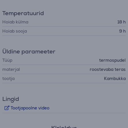
Temperatuurid
Hoiab külma
18 h
Hoiab sooja
9 h
Üldine parameeter
Tüüp
termospudel
materjal
roostevaba teras
tootja
Kambukka
Lingid
Tootjapoolne video