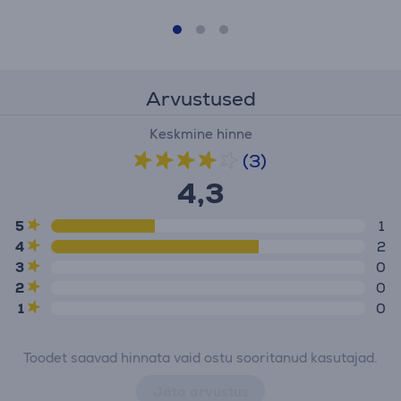
Arvustused
Keskmine hinne
(3)
4,3
5
1
4
2
3
0
2
0
1
0
Toodet saavad hinnata vaid ostu sooritanud kasutajad.
Jäta arvustus