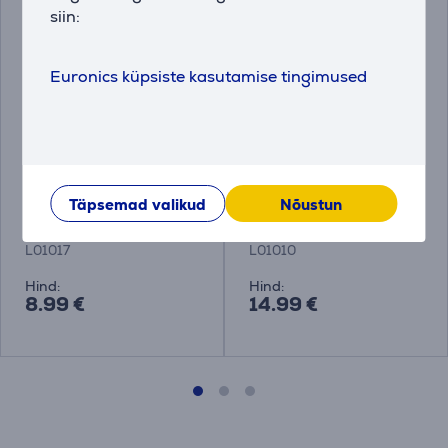
siin:
Euronics küpsiste kasutamise tingimused
Teesõel termostopsile
Thermal kaas 3-in-1
Kambukka
Kambukka
Täpsemad valikud
Nõustun
L01017
L01010
Hind:
Hind:
8.99 €
14.99 €