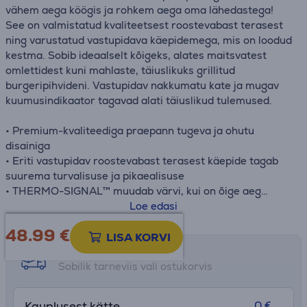
vähem aega köögis ja rohkem aega oma lähedastega!
See on valmistatud kvaliteetsest roostevabast terasest
ning varustatud vastupidava käepidemega, mis on loodud
kestma. Sobib ideaalselt kõigeks, alates maitsvatest
omlettidest kuni mahlaste, täiuslikuks grillitud
burgeripihvideni. Vastupidav nakkumatu kate ja mugav
kuumusindikaator tagavad alati täiuslikud tulemused.
• Premium-kvaliteediga praepann tugeva ja ohutu
disainiga
• Eriti vastupidav roostevabast terasest käepide tagab
suurema turvalisuse ja pikaealisuse
• THERMO-SIGNAL™ muudab värvi, kui on õige aeg
alustada küpsetamist, et saavutada täiuslik praadimine
Loe edasi
• Paksem soojust hajutav põhi maitsvate roogade jaoks
48.99
€
• Sobib kasutamiseks kõikidel pliiditüüpidel
LISA KORVI
Tarne võimalused
Sobilik tarneviis vali ostukorvis
0 €
Kauplusest kätte