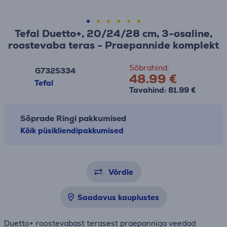
Tefal Duetto+, 20/24/28 cm, 3-osaline,
roostevaba teras - Praepannide komplekt
Sõbrahind:
G732S334
48.99 €
Tefal
Tavahind: 81.99 €
Sõprade Ringi pakkumised
Kõik püsikliendipakkumised
Võrdle
Saadavus kauplustes
Duetto+ roostevabast terasest praepanniga veedad