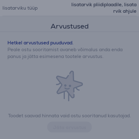
lisatarvik pliidiplaadile, lisata
lisatarviku tüüp
rvik ahjule
Arvustused
Hetkel arvustused puuduvad.
Peale ostu sooritamist avaneb võimalus anda enda
panus ja jätta esimesena tootele arvustus.
Toodet saavad hinnata vaid ostu sooritanud kasutajad.
Jäta arvustus