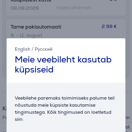
Vaata lähemalt
08.08.2026
2.99 €
Tarne pakiautomaati
8. - 11. august
English
/
Русский
7.99 €
Transport tuppa
Meie veebileht kasutab
8. - 11. august
küpsiseid
Spetsifikatsioon
Veebilehe paremaks toimimiseks palume teil
nõustuda meie küpsiste kasutamise
Kööginõud
tingimustega. Kõik tingimused on loetletud
Panni tüüp
praepann
siin:
gaasikeeduala, malmkeedual