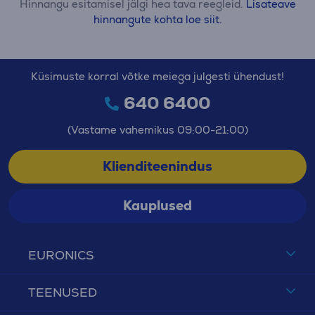
Hinnangu esitamisel jälgi hea tava reegleid.
Lisateave
hinnangute kohta loe siit.
Küsimuste korral võtke meiega julgesti ühendust!
640 6400
(Vastame vahemikus 09:00-21:00)
Klienditeenindus
Kauplused
EURONICS
TEENUSED