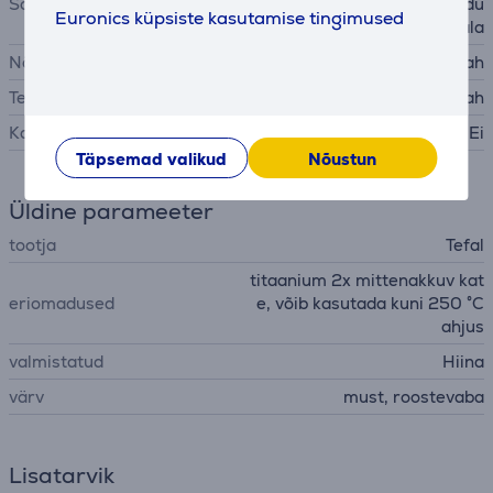
Sobib soojusallikatele
a, keraamiline keeduala, indu
Euronics küpsiste kasutamise tingimused
ktsioonkeeduala
Nõudepesumasinas pestav
Jah
Temperatuurinäidik
Jah
Kaas komplektis
Ei
Täpsemad valikud
Nõustun
Üldine parameeter
tootja
Tefal
titaanium 2x mittenakkuv kat
eriomadused
e, võib kasutada kuni 250 °C
ahjus
valmistatud
Hiina
värv
must, roostevaba
Lisatarvik