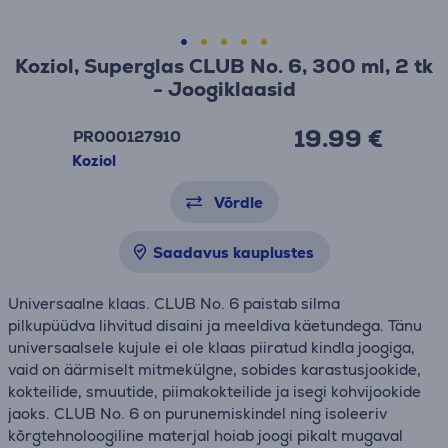
Koziol, Superglas CLUB No. 6, 300 ml, 2 tk
- Joogiklaasid
19.99 €
PR000127910
Koziol
Võrdle
Saadavus kauplustes
Universaalne klaas. CLUB No. 6 paistab silma
pilkupüüdva lihvitud disaini ja meeldiva käetundega. Tänu
universaalsele kujule ei ole klaas piiratud kindla joogiga,
vaid on äärmiselt mitmekülgne, sobides karastusjookide,
kokteilide, smuutide, piimakokteilide ja isegi kohvijookide
jaoks. CLUB No. 6 on purunemiskindel ning isoleeriv
kõrgtehnoloogiline materjal hoiab joogi pikalt mugaval