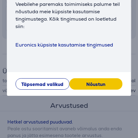
Veebilehe paremaks toimimiseks palume teil
nõustuda meie küpsiste kasutamise
7.99 €
Transport tuppa
tingimustega. Kõik tingimused on loetletud
11. - 13. august
siin:
Euronics küpsiste kasutamise tingimused
Spetsifikatsioon
Üldine parameeter
tootja
Koziol
Täpsemad valikud
Nõustun
värv
läbipaistev
Arvustused
Hetkel arvustused puuduvad.
Peale ostu sooritamist avaneb võimalus anda enda
panus ja jätta esimesena tootele arvustus.