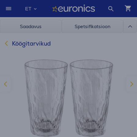
ET
Saadavus
Spetsifikatsioon
Köögitarvikud