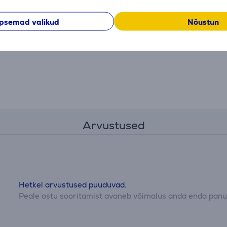
psemad valikud
Nõustun
Arvustused
Hetkel arvustused puuduvad.
Peale ostu sooritamist avaneb võimalus anda enda panus