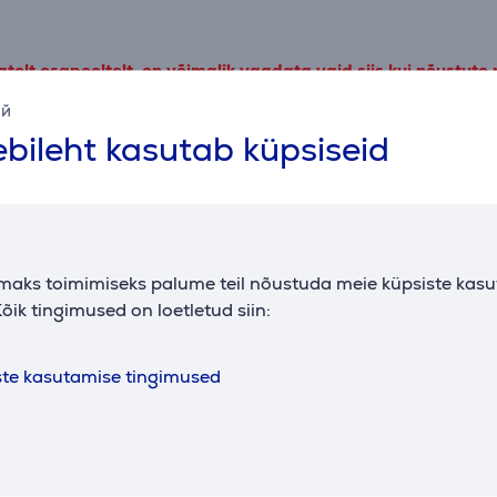
elt osapooltelt, on võimalik vaadata vaid siis kui nõustute
ий
Täpsemad valikud
bileht kasutab küpsiseid
Kirjeldus
maks toimimiseks palume teil nõustuda meie küpsiste kas
Sarnased tooted
õik tingimused on loetletud siin:
ste kasutamise tingimused