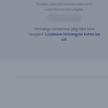
Toodet saavad hinnata vaid ostu
sooritanud kasutajad.
Jäta arvustus
Hinnangu esitamisel jälgi hea tava
reegleid.
Lisateave hinnangute kohta loe
siit.