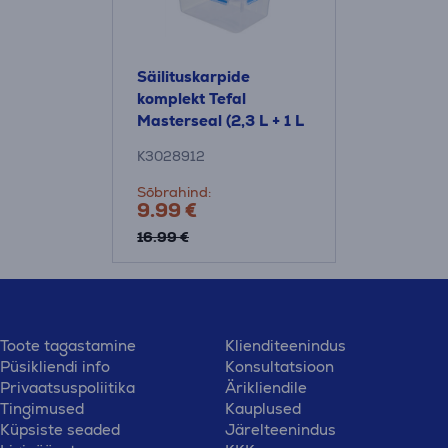
Säilituskarpide
komplekt Tefal
Masterseal (2,3 L + 1 L
+ 0,55 L)
K3028912
Sõbrahind:
9.99 €
16.99 €
Toote tagastamine
Klienditeenindus
Püsikliendi info
Konsultatsioon
Privaatsuspoliitika
Ärikliendile
Tingimused
Kauplused
Küpsiste seaded
Järelteenindus