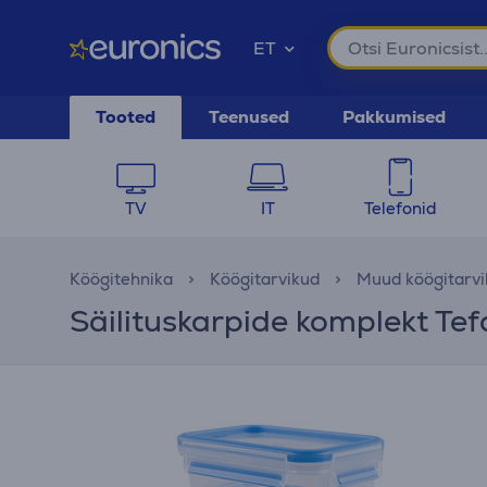
ET
Tooted
Teenused
Pakkumised
TV
IT
Telefonid
Köögitehnika
Köögitarvikud
Muud köögitarvi
Säilituskarpide komplekt Tefa