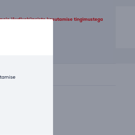
 meie jõudlusküpsiste kasutamise tingimustega
utamise