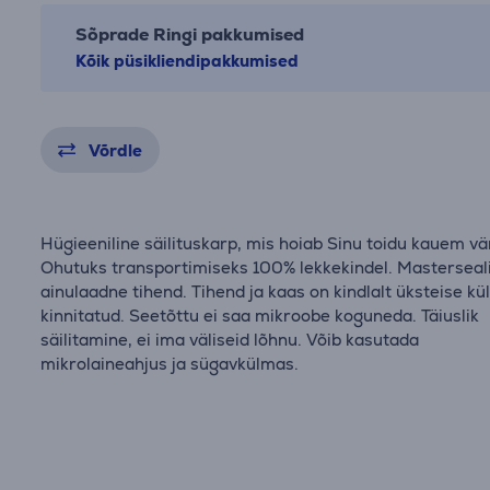
Sõprade Ringi pakkumised
Kõik püsikliendipakkumised
Võrdle
Hügieeniline säilituskarp, mis hoiab Sinu toidu kauem v
Ohutuks transportimiseks 100% lekkekindel. Masterseali
ainulaadne tihend. Tihend ja kaas on kindlalt üksteise kü
kinnitatud. Seetõttu ei saa mikroobe koguneda. Täiuslik
säilitamine, ei ima väliseid lõhnu. Võib kasutada
mikrolaineahjus ja sügavkülmas.