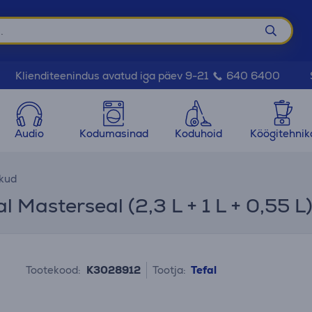
Klienditeenindus avatud iga päev 9-21
640 6400
Audio
Kodumasinad
Koduhoid
Köögitehnik
kud
l Masterseal (2,3 L + 1 L + 0,55 L
Tootekood:
K3028912
Tootja:
Tefal