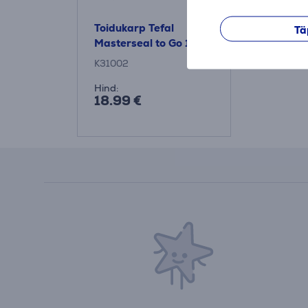
Toidukarp Tefal
Tä
Masterseal to Go 1,2 L
K31002
Hind:
18.99 €