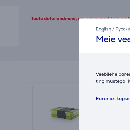
Toote detailandmeid, mis pärinevad kolmandat
English
/
Русск
Meie vee
Veebilehe pare
tingimustega. K
Euronics küpsi