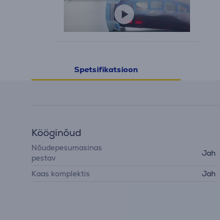
Spetsifikatsioon
Kööginõud
Nõudepesumasinas
Jah
pestav
Kaas komplektis
Jah