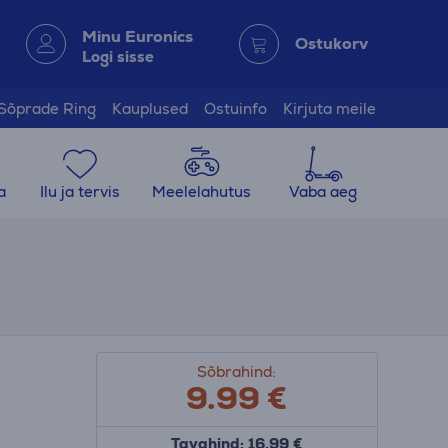
Minu Euronics
Ostukorv
Logi sisse
Sõprade Ring
Kauplused
Ostuinfo
Kirjuta meile
a
Ilu ja tervis
Meelelahutus
Vaba aeg
)
Sõbrahind:
9.99
€
Tavahind: 16.99 €