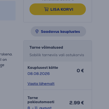
LISA KORVI
Saadavus kauplustes
Tarne võimalused
ärskena.
Sobilik tarneviis vali ostukorvis
l on
lge
Kauplusest kätte
0 €
08.08.2026
Vaata lähemalt
Tarne
pakiautomaati
2.99 €
8. - 11. august