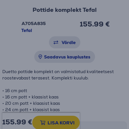
Pottide komplekt Tefal
155.99 €
A705A835
Tefal
Võrdle
Saadavus kauplustes
Duetto pottide komplekt on valmistatud kvaliteetsest
roostevabast terasest. Komplekti kuulub:
• 16 cm pott
• 16 cm pott + klaasist kaas
• 20 cm pott + klaasist kaas
• 24 cm pott + klaasist kaas
155.99
€
LISA KORVI
Tarne võimalused