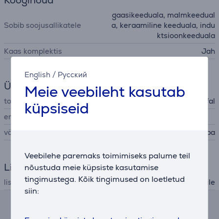
Kööginõud
gaasikeeduala, malmkeedual
Sobib soojusallikatele
a, keraamiline keeduala, indu
ktsioonkeeduala
Kaas komplektis
Jah
English
/
Русский
Üldine parameeter
Meie veebileht kasutab
tootja
Tefal
küpsiseid
eriomadused
värv
roostevaba
Veebilehe paremaks toimimiseks palume teil
Lisatarvik
nõustuda meie küpsiste kasutamise
tingimustega. Kõik tingimused on loetletud
lisatarviku tüüp
lisatarvik pliidiplaadile
siin:
Järelmaksu kalkulaator