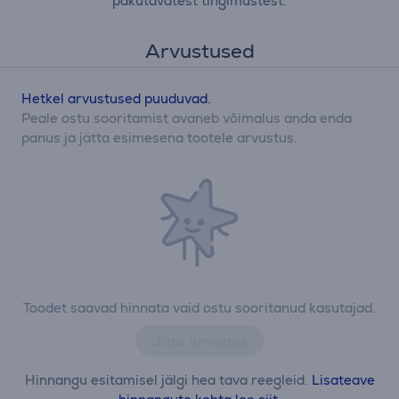
pakutavatest tingimustest.
Arvustused
Hetkel arvustused puuduvad.
Peale ostu sooritamist avaneb võimalus anda enda
panus ja jätta esimesena tootele arvustus.
Toodet saavad hinnata vaid ostu sooritanud kasutajad.
Jäta arvustus
Hinnangu esitamisel jälgi hea tava reegleid.
Lisateave