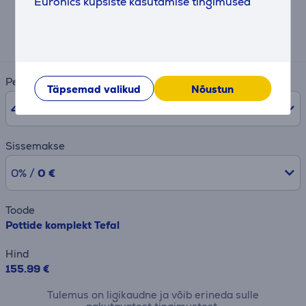
Euronics küpsiste kasutamise tingimused
Eeldatav igakuine makse
6 €
Periood
Täpsemad valikud
Nõustun
48
kuud
Sissemakse
0% /
0 €
Toode
Pottide komplekt Tefal
Hind
155.99 €
Tulemus on ligikaudne ja võib erineda sulle