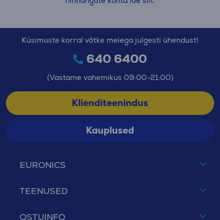
hinnangute kohta loe siit.
Küsimuste korral võtke meiega julgesti ühendust!
640 6400
(Vastame vahemikus 09:00-21:00)
Klienditeenindus
Kauplused
EURONICS
TEENUSED
OSTUINFO