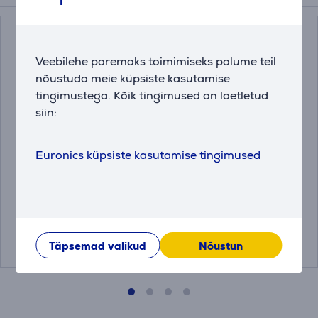
Veebilehe paremaks toimimiseks palume teil
nõustuda meie küpsiste kasutamise
tingimustega. Kõik tingimused on loetletud
siin:
Röster KitchenAid
Röster KitchenAid
Euronics küpsiste kasutamise tingimused
Artisan
Artisan
5KMT2204EAC
5KMT2204EBK
Sõbrahind:
Sõbrahind:
299.99 €
299.99 €
Täpsemad valikud
Nõustun
339.99 €
339.99 €