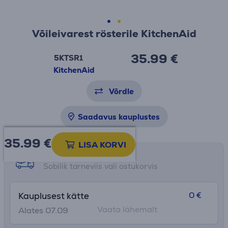
Võileivarest rösterile KitchenAid
35.99 €
5KTSR1
KitchenAid
Võrdle
Saadavus kauplustes
35.99
€
LISA KORVI
Tarne võimalused
Sobilik tarneviis vali ostukorvis
0 €
Kauplusest kätte
Vaata lähemalt
Alates 07.09