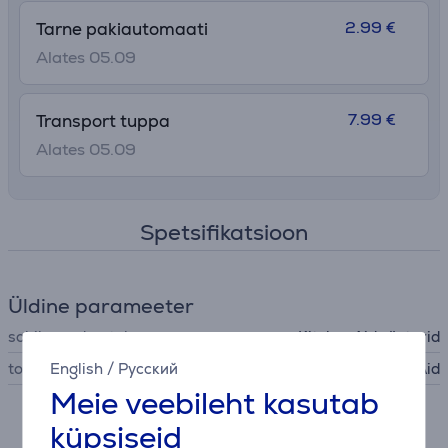
2.99 €
Tarne pakiautomaati
Alates 05.09
7.99 €
Transport tuppa
Alates 05.09
Spetsifikatsioon
Üldine parameeter
sobib seadmetele
KitchenAid rösterid
English
/
Русский
tootja
KitchenAid
Meie veebileht kasutab
küpsiseid
Kokkusobivad tooted