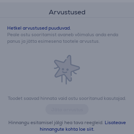
Arvustused
Hetkel arvustused puuduvad.
Peale ostu sooritamist avaneb võimalus anda enda
panus ja jätta esimesena tootele arvustus.
Toodet saavad hinnata vaid ostu sooritanud kasutajad.
Jäta arvustus
Hinnangu esitamisel jälgi hea tava reegleid.
Lisateave
hinnangute kohta loe siit.