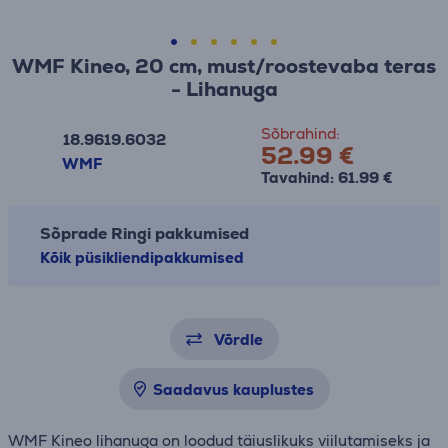
WMF Kineo, 20 cm, must/roostevaba teras
- Lihanuga
Sõbrahind:
18.9619.6032
52.99 €
WMF
Tavahind: 61.99 €
Sõprade Ringi pakkumised
Kõik püsikliendipakkumised
Võrdle
Saadavus kauplustes
WMF Kineo lihanuga on loodud täiuslikuks viilutamiseks ja