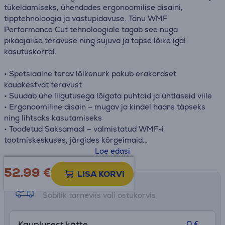
tükeldamiseks, ühendades ergonoomilise disaini,
tipptehnoloogia ja vastupidavuse. Tänu WMF
Performance Cut tehnoloogiale tagab see nuga
pikaajalise teravuse ning sujuva ja täpse lõike igal
kasutuskorral.
• Spetsiaalne terav lõikenurk pakub erakordset
kauakestvat teravust
• Suudab ühe liigutusega lõigata puhtaid ja ühtlaseid viile
• Ergonoomiline disain – mugav ja kindel haare täpseks
ning lihtsaks kasutamiseks
• Toodetud Saksamaal – valmistatud WMF-i
tootmiskeskuses, järgides kõrgeimaid
kvaliteedistandardeid
Loe edasi
52.99
€
LISA KORVI
Tarne võimalused
Sobilik tarneviis vali ostukorvis
0 €
Kauplusest kätte