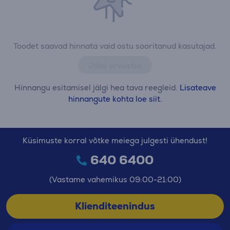
Toodet saavad hinnata vaid ostu sooritanud kasutajad.
Jäta arvustus
Hinnangu esitamisel jälgi hea tava reegleid.
Lisateave
hinnangute kohta loe siit.
Küsimuste korral võtke meiega julgesti ühendust!
640 6400
(Vastame vahemikus 09:00-21:00)
Klienditeenindus