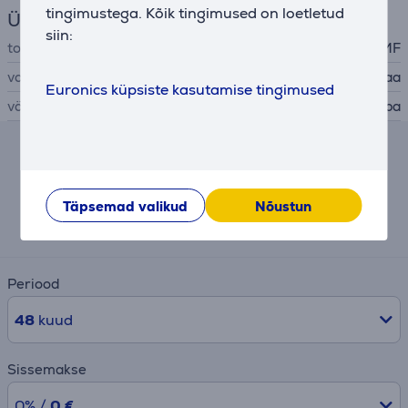
tingimustega. Kõik tingimused on loetletud
Üldine parameeter
siin:
tootja
WMF
valmistatud
Saksamaa
Euronics küpsiste kasutamise tingimused
värv
must, roostevaba
Järelmaksu kalkulaator
Eeldatav igakuine makse
Täpsemad valikud
Nõustun
2 €
Periood
48
kuud
Sissemakse
0% /
0 €