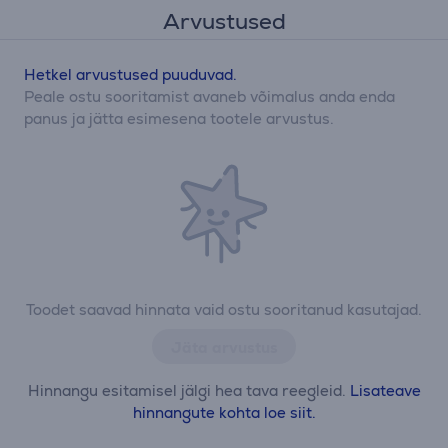
Arvustused
Hetkel arvustused puuduvad.
Peale ostu sooritamist avaneb võimalus anda enda
panus ja jätta esimesena tootele arvustus.
Toodet saavad hinnata vaid ostu sooritanud kasutajad.
Jäta arvustus
Hinnangu esitamisel jälgi hea tava reegleid.
Lisateave
hinnangute kohta loe siit.