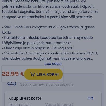
nurka. Keedetud kartulite purustamine püree või
pelmeenide jaoks on lihtne, samamoodi saab hõlpsalt
töödelda köögivilju, õunu või marju värskete ja tervislike
roogade valmistamiseks ka pere kõige väiksematele.
• WMF Profi Plus köögitarvikud – igaks tööks ja igasse
kööki
• Kartulitamp lihtsaks keedetud kartulite ning muude
köögiviljade ja puuviljade purustamiseks
• Ümar kuju ulatub hõlpsasti üle kogu poti
• Valmistatud Cromargan® roostevabast terasest 18/10,
ühendades poleeritud ja mati viimistluse erakordse
vastupidavusega
Loe edasi
• Käepidemel praktiline riputusaas ruumisäästlikuks
22.99
€
hoiustamiseks
LISA KORVI
• Nõudepesumasinas pestav – lihtne puhastada ja
Tarne võimalused
hügieeniline
Sobilik tarneviis vali ostukorvis
• Ajatu disain ja tugevdatud käepide pikaajaliseks
kasutamiseks
0 €
Kauplusest kätte
Vaata lähemalt
09.08.2026