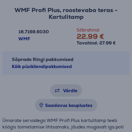
WMF Profi Plus, roostevaba teras -
Kartulitamp
Sõbrahind:
18.7169.6030
22.99 €
WMF
Tavahind: 27.99 €
Sõprade Ringi pakkumised
Kõik püsikliendipakkumised
Võrdle
Saadavus kauplustes
Ümarate servadega WMF Profi Plus kartulitamp teeb
köögis toimetamise lihtsamaks, jõudes mugavalt iga poti