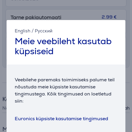
2.99 €
Tarne pakiautomaati
10. - 12. august
English
/
Русский
Meie veebileht kasutab
7.99 €
Transport tuppa
küpsiseid
10. - 12. august
Spetsifikatsioon
Veebilehe paremaks toimimiseks palume teil
nõustuda meie küpsiste kasutamise
tingimustega. Kõik tingimused on loetletud
Kööginõud
siin:
Nõudepesumasinas pestav
Jah
Euronics küpsiste kasutamise tingimused
Mõõtmed