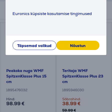
Euronics küpsiste kasutamise tingimused
Kokkusobivad tooted
Täpsemad valikud
Nõustun
Peakoka nuga WMF
Teritaja WMF
SpitzenKlasse Plus 15
SpitzenKlasse Plus 23
cm
cm
1895476032
1895946030
Hind:
Sõbrahind:
98.99 €
38.99 €
59.99 €