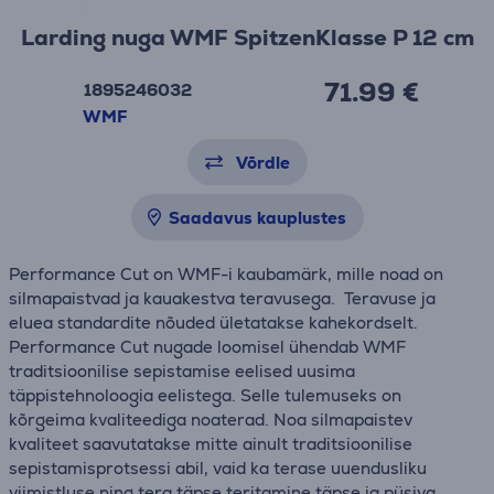
Larding nuga WMF SpitzenKlasse P 12 cm
71.99 €
1895246032
WMF
Võrdle
Saadavus kauplustes
Performance Cut on WMF-i kaubamärk, mille noad on
silmapaistvad ja kauakestva teravusega. Teravuse ja
eluea standardite nõuded ületatakse kahekordselt.
Performance Cut nugade loomisel ühendab WMF
traditsioonilise sepistamise eelised uusima
täppistehnoloogia eelistega. Selle tulemuseks on
kõrgeima kvaliteediga noaterad. Noa silmapaistev
kvaliteet saavutatakse mitte ainult traditsioonilise
sepistamisprotsessi abil, vaid ka terase uuendusliku
viimistluse ning tera täpse teritamine täpse ja püsiva