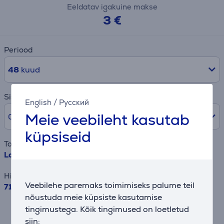
Eeldatav igakuine makse
3 €
Periood
48
kuud
Sissemakse
English
/
Русский
Meie veebileht kasutab
0% /
0 €
küpsiseid
Toode
Larding nuga WMF SpitzenKlasse P 12 cm
Hind
Veebilehe paremaks toimimiseks palume teil
71.99 €
nõustuda meie küpsiste kasutamise
Tulemus on ligikaudne ja võib erineda sulle
tingimustega. Kõik tingimused on loetletud
pakutavatest tingimustest.
siin: