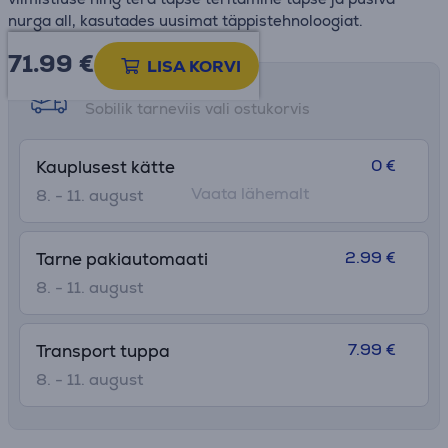
nurga all, kasutades uusimat täppistehnoloogiat.
71.99
€
LISA KORVI
Tarne võimalused
Sobilik tarneviis vali ostukorvis
0 €
Kauplusest kätte
Vaata lähemalt
8. - 11. august
2.99 €
Tarne pakiautomaati
8. - 11. august
7.99 €
Transport tuppa
8. - 11. august