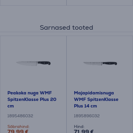
Sarnased tooted
Peakoka nuga WMF
Majapidamisnuga
SpitzenKlasse Plus 20
WMF SpitzenKlasse
cm
Plus 14 cm
1895486032
1895896032
Sõbrahind:
Hind:
79.99 €
71.99 €