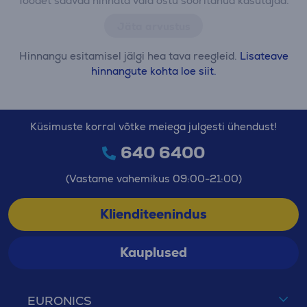
Toodet saavad hinnata vaid ostu sooritanud kasutajad.
Jäta arvustus
Hinnangu esitamisel jälgi hea tava reegleid.
Lisateave
hinnangute kohta loe siit.
Küsimuste korral võtke meiega julgesti ühendust!
640 6400
(Vastame vahemikus 09:00-21:00)
Klienditeenindus
Kauplused
EURONICS