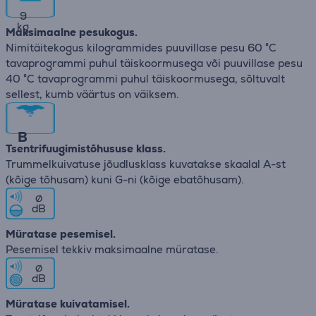
9
kg
Maksimaalne pesukogus.
Nimitäitekogus kilogrammides puuvillase pesu 60 °C
tavaprogrammi puhul täiskoormusega või puuvillase pesu
40 °C tavaprogrammi puhul täiskoormusega, sõltuvalt
sellest, kumb väärtus on väiksem.
B
Tsentrifuugimistõhususe klass.
Trummelkuivatuse jõudlusklass kuvatakse skaalal A-st
(kõige tõhusam) kuni G-ni (kõige ebatõhusam).
∅
dB
Müratase pesemisel.
Pesemisel tekkiv maksimaalne müratase.
∅
dB
Müratase kuivatamisel.