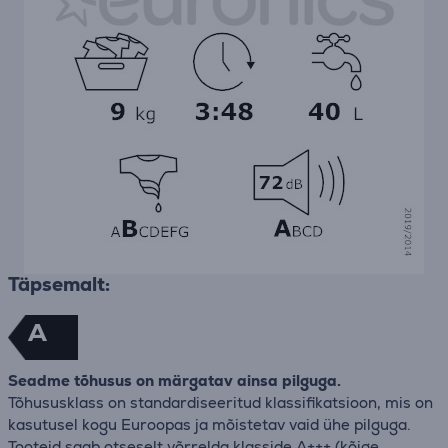
Täpsemalt:
A
Seadme tõhusus on märgatav ainsa pilguga.
Tõhususklass on standardiseeritud klassifikatsioon, mis on
kasutusel kogu Euroopas ja mõistetav vaid ühe pilguga.
Tooteid saab otseselt võrrelda klasside A+++ (kõige