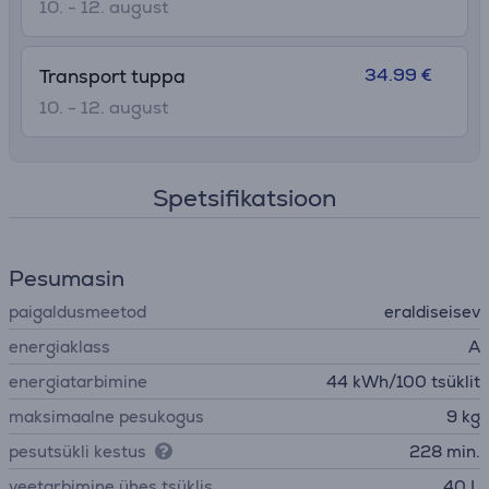
10. - 12. august
34.99 €
Transport tuppa
10. - 12. august
Spetsifikatsioon
Pesumasin
paigaldusmeetod
eraldiseisev
energiaklass
A
energiatarbimine
44 kWh/100 tsüklit
maksimaalne pesukogus
9 kg
pesutsükli kestus
228 min.
veetarbimine ühes tsüklis
40 L