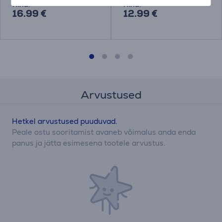
Hind:
Hind:
16.99 €
12.99 €
Arvustused
Hetkel arvustused puuduvad.
Peale ostu sooritamist avaneb võimalus anda enda
panus ja jätta esimesena tootele arvustus.