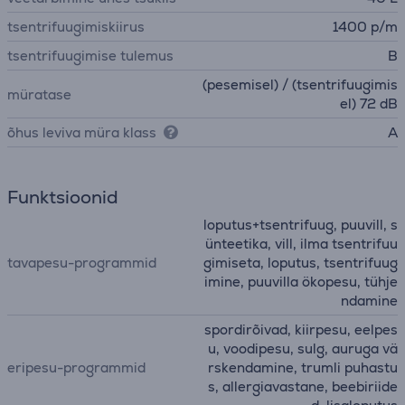
tsentrifuugimiskiirus
1400 p/m
tsentrifuugimise tulemus
B
(pesemisel) / (tsentrifuugimis
müratase
el) 72 dB
õhus leviva müra klass
A
Funktsioonid
loputus+tsentrifuug, puuvill, s
ünteetika, vill, ilma tsentrifuu
tavapesu-programmid
gimiseta, loputus, tsentrifuug
imine, puuvilla ökopesu, tühje
ndamine
spordirõivad, kiirpesu, eelpes
u, voodipesu, sulg, auruga vä
eripesu-programmid
rskendamine, trumli puhastu
s, allergiavastane, beebiriide