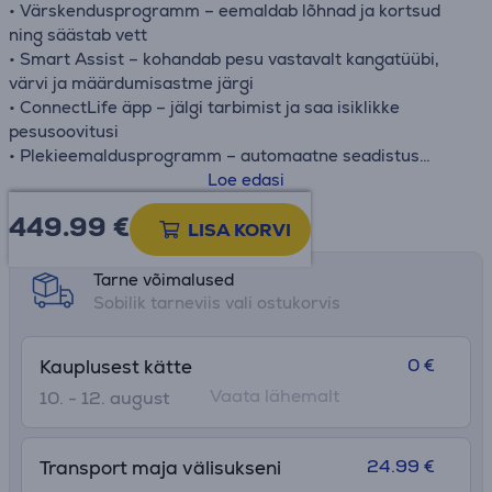
• Värskendusprogramm – eemaldab lõhnad ja kortsud
ning säästab vett
• Smart Assist – kohandab pesu vastavalt kangatüübi,
värvi ja määrdumisastme järgi
• ConnectLife äpp – jälgi tarbimist ja saa isiklikke
pesusoovitusi
• Plekieemaldusprogramm – automaatne seadistus
vastavalt plekiliigile
Loe edasi
• Quicker-funktsioon pesutsükli lühendamiseks
449.99
€
Toote teabeleht
LISA KORVI
Tarne võimalused
Sobilik tarneviis vali ostukorvis
0 €
Kauplusest kätte
Vaata lähemalt
10. - 12. august
24.99 €
Transport maja välisukseni