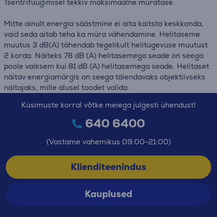
Tsentrifuugimisel tekkiv maksimaalne müratase.
Mitte ainult energia säästmine ei aita kaitsta keskkonda,
vaid seda aitab teha ka müra vähendamine. Helitaseme
muutus 3 dB(A) tähendab tegelikult helitugevuse muutust
2 korda. Näiteks 78 dB (A) helitasemega seade on seega
poole vaiksem kui 81 dB (A) helitasemega seade. Helitaset
näitav energiamärgis on seega täiendavaks objektiivseks
näitajaks, mille alusel toodet valida.
Küsimuste korral võtke meiega julgesti ühendust!
640 6400
(Vastame vahemikus 09:00-21:00)
Klienditeenindus
Kauplused