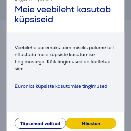
Meie veebileht kasutab
Tulemus on ligikaudne ja võib erineda sulle
pakutavatest tingimustest.
küpsiseid
Tarvikud
Veebilehe paremaks toimimiseks palume teil
nõustuda meie küpsiste kasutamise
tingimustega. Kõik tingimused on loetletud
siin:
Euronics küpsiste kasutamise tingimused
Katlakivieemaldaja
Vibratsioonipadjad
pesumasinale ja
Electrolux 4 tk
nõudepesumasinale
Miele 250 g
10130980
Täpsemad valikud
E4WHPA02
Nõustun