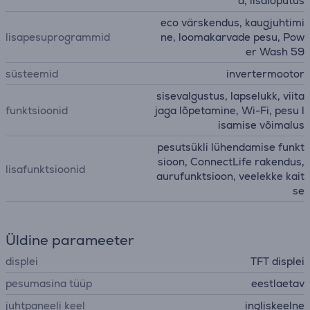
d, lisaloputus
eco värskendus, kaugjuhtimi
lisapesuprogrammid
ne, loomakarvade pesu, Pow
er Wash 59
süsteemid
invertermootor
sisevalgustus, lapselukk, viita
funktsioonid
jaga lõpetamine, Wi-Fi, pesu l
isamise võimalus
pesutsükli lühendamise funkt
sioon, ConnectLife rakendus,
lisafunktsioonid
aurufunktsioon, veelekke kait
se
Üldine parameeter
displei
TFT displei
pesumasina tüüp
eestlaetav
juhtpaneeli keel
ingliskeelne