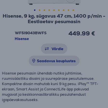
Hisense, 9 kg, sügavus 47 cm, 1400 p/min -
Eestlaetav pesumasin
449.99 €
WF5I9043BWFS
Hisense
Võrdle
Saadavus kauplustes
Hisense pesumasin ühendab nutika juhtimise,
ruumisäästliku disaini ja suurepärase pesutulemuse.
Kompaktne disain mahutab kuni 9 kg pesu. iPlay™ TFT-
ekraan, Smart Assist ja ConnectLife äpp pakuvad
mugavat ja keskkonnasõbralikku pesulahendust
igapäevakasutuseks.