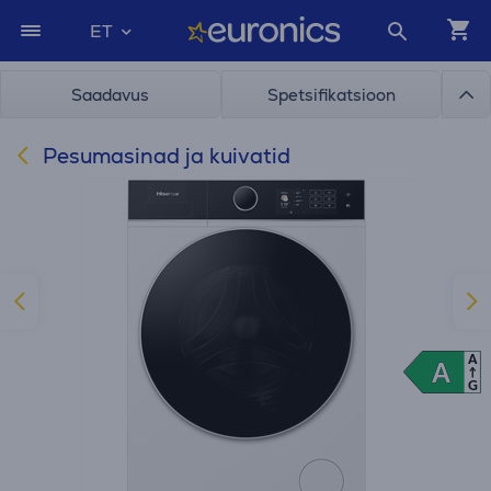
ET
Saadavus
Spetsifikatsioon
Pesumasinad ja kuivatid
A
A
A
G