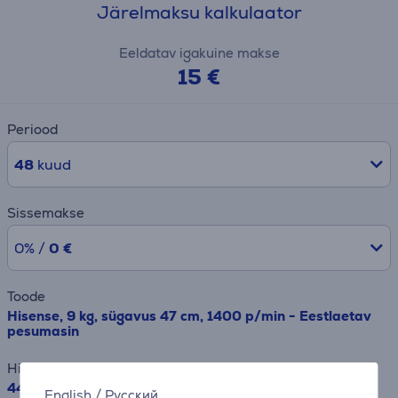
Järelmaksu kalkulaator
Eeldatav igakuine makse
15 €
Periood
48
kuud
Sissemakse
0% /
0 €
Toode
Hisense, 9 kg, sügavus 47 cm, 1400 p/min - Eestlaetav
pesumasin
Hind
449.99 €
English
/
Русский