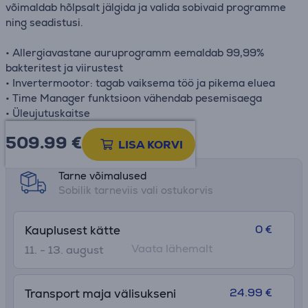
võimaldab hõlpsalt jälgida ja valida sobivaid programme
ning seadistusi.
• Allergiavastane auruprogramm eemaldab 99,99%
bakteritest ja viirustest
• Invertermootor: tagab vaiksema töö ja pikema eluea
• Time Manager funktsioon vähendab pesemisaega
• Üleujutuskaitse
509.99
€
Toote teabeleht
LISA KORVI
Tarne võimalused
Sobilik tarneviis vali ostukorvis
0 €
Kauplusest kätte
Vaata lähemalt
11. - 13. august
24.99 €
Transport maja välisukseni