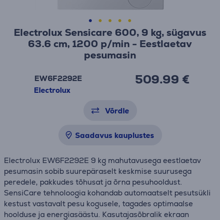
Electrolux Sensicare 600, 9 kg, sügavus
63.6 cm, 1200 p/min - Eestlaetav
pesumasin
509.99 €
EW6F2292E
Electrolux
Võrdle
Saadavus kauplustes
Electrolux EW6F2292E 9 kg mahutavusega eestlaetav
pesumasin sobib suurepäraselt keskmise suurusega
peredele, pakkudes tõhusat ja õrna pesuhooldust.
SensiCare tehnoloogia kohandab automaatselt pesutsükli
kestust vastavalt pesu kogusele, tagades optimaalse
hoolduse ja energiasäästu. Kasutajasõbralik ekraan