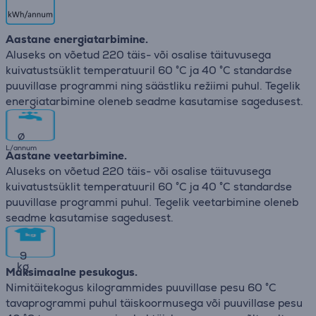
Aastane energiatarbimine.
Aluseks on võetud 220 täis- või osalise täituvusega
kuivatustsüklit temperatuuril 60 °C ja 40 °C standardse
puuvillase programmi ning säästliku režiimi puhul. Tegelik
energiatarbimine oleneb seadme kasutamise sagedusest.
∅
L/annum
Aastane veetarbimine.
Aluseks on võetud 220 täis- või osalise täituvusega
kuivatustsüklit temperatuuril 60 °C ja 40 °C standardse
puuvillase programmi puhul. Tegelik veetarbimine oleneb
seadme kasutamise sagedusest.
9
kg
Maksimaalne pesukogus.
Nimitäitekogus kilogrammides puuvillase pesu 60 °C
tavaprogrammi puhul täiskoormusega või puuvillase pesu