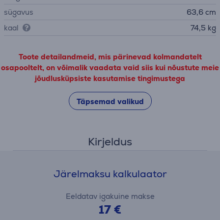
sügavus
63,6 cm
kaal
74,5 kg
Toote detailandmeid, mis pärinevad kolmandatelt
osapooltelt, on võimalik vaadata vaid siis kui nõustute meie
jõudlusküpsiste kasutamise tingimustega
Täpsemad valikud
Kirjeldus
Järelmaksu kalkulaator
Eeldatav igakuine makse
17 €