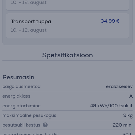
10. - 12. august
34.99 €
Transport tuppa
10. - 12. august
Spetsifikatsioon
Pesumasin
paigaldusmeetod
eraldiseisev
energiaklass
A
energiatarbimine
49 kWh/100 tsüklit
maksimaalne pesukogus
9 kg
pesutsükli kestus
220 min.
veetarbimine ühes tsüklis
50 L