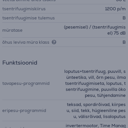
tsentrifuugimiskiirus
1200 p/m
tsentrifuugimise tulemus
B
(pesemisel) / (tsentrifuugimis
müratase
el) 75 dB
õhus leviva müra klass
B
Funktsioonid
loputus+tsentrifuug, puuvill, s
ünteetika, vill, õrn pesu, ilma
tavapesu-programmid
tsentrifuugimiseta, loputus, t
sentrifuugimine, puuvilla öko
pesu, tühjendamine
teksad, spordirõivad, kiirpes
eripesu-programmid
u, siid, tekk, hügieeniline pes
u, välisrõivad, lisaloputus
invertermootor, Time Manag