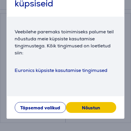
küpsiseid
Tarvikud
Veebilehe paremaks toimimiseks palume teil
nõustuda meie küpsiste kasutamise
tingimustega. Kõik tingimused on loetletud
siin:
Vibratsioonipadjad
Katlakivieemaldaja
Euronics küpsiste kasutamise tingimused
Electrolux 4 tk
pesumasinale ja
nõudepesumasinale
Miele 250 g
E4WHPA02
10130980
Hind:
Hind:
12.99 €
16.99 €
Täpsemad valikud
Nõustun