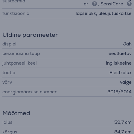
süsteemid
er
, SensiCare
funktsioonid
lapselukk, üleujutuskaitse
Üldine parameeter
displei
Jah
pesumasina tüüp
eestlaetav
juhtpaneeli keel
ingliskeelne
tootja
Electrolux
värv
valge
energiamääruse number
2019/2014
Mõõtmed
laius
59,7 cm
kõrgus
84,7 cm