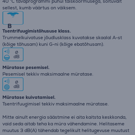
40 °C tavaprogrammi puhul täiskoormusega, sõltuvalt
sellest, kumb väärtus on väiksem.
B
Tsentrifuugimistõhususe klass.
Trummelkuivatuse jõudlusklass kuvatakse skaalal A-st
(kõige tõhusam) kuni G-ni (kõige ebatõhusam).
∅
dB
Müratase pesemisel.
Pesemisel tekkiv maksimaalne müratase.
∅
dB
Müratase kuivatamisel.
Tsentrifuugimisel tekkiv maksimaalne müratase.
Mitte ainult energia säästmine ei aita kaitsta keskkonda,
vaid seda aitab teha ka müra vähendamine. Helitaseme
muutus 3 dB(A) tähendab tegelikult helitugevuse muutust