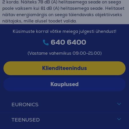
2 korda. Näiteks 78 dB (A) helitasemega seade on seega
poole vaiksem kui 81 dB (A) helitasemega seade. Helitaset
näitav energiamärgis on seega täiendavaks objektiivseks
näitajaks, mille alusel toodet valida.
Küsimuste korral võtke meiega julgesti ühendust!
640 6400
(Vastame vahemikus 09:00-21:00)
Klienditeenindus
Kauplused
EURONICS
TEENUSED