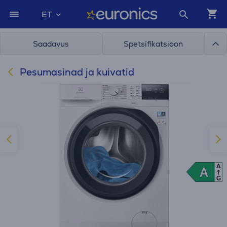
ET
Saadavus
Spetsifikatsioon
Pesumasinad ja kuivatid
A
A
A
G