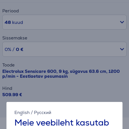
Periood
48
kuud
Sissemakse
0% /
0 €
Toode
Electrolux Sensicare 600, 9 kg, sügavus 63.6 cm, 1200
p/min - Eestlaetav pesumasin
Hind
509.99 €
Tulemus on ligikaudne ja võib erineda sulle
pakutavatest tingimustest.
English
/
Русский
Meie veebileht kasutab