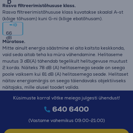
D
Rasva filtreerimistõhususe klass.
Rasva filtreerimistõhususe klass kuvatakse skaalal A-st
(kõige tõhusam) kuni G-ni (kõige ebatõhusam).
66
dB
Müratase.
Mitte ainult energia säästmine ei aita kaitsta keskkonda,
vaid seda aitab teha ka müra vähendamine. Helitaseme
muutus 3 dB(A) tähendab tegelikult helitugevuse muutust
2 korda. Näiteks 78 dB (A) helitasemega seade on seega
poole vaiksem kui 81 dB (A) helitasemega seade. Helitaset
näitav energiamärgis on seega täiendavaks objektiivseks
näitajaks, mille alusel toodet valida.
Küsimuste korral võtke meiega julgesti ühendust!
640 6400
(Vastame vahemikus 09:00-21:00)