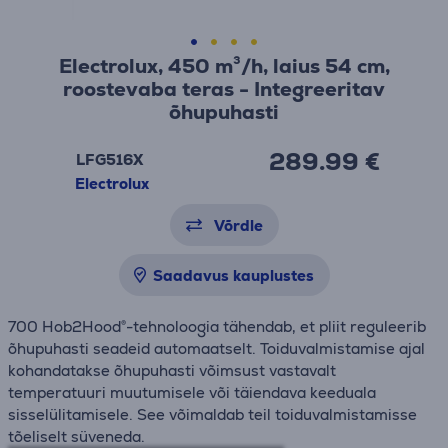
Electrolux, 450 m³/h, laius 54 cm,
roostevaba teras - Integreeritav
õhupuhasti
289.99 €
LFG516X
Electrolux
Võrdle
Saadavus kauplustes
700 Hob2Hood®-tehnoloogia tähendab, et pliit reguleerib
õhupuhasti seadeid automaatselt. Toiduvalmistamise ajal
kohandatakse õhupuhasti võimsust vastavalt
temperatuuri muutumisele või täiendava keeduala
sisselülitamisele. See võimaldab teil toiduvalmistamisse
tõeliselt süveneda.