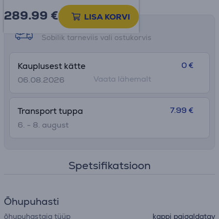
289.99
€
LISA KORVI
Tarne võimalused
Sobilik tarneviis vali ostukorvis
0 €
Kauplusest kätte
Vaata lähemalt
06.08.2026
7.99 €
Transport tuppa
6. - 8. august
Spetsifikatsioon
Õhupuhasti
õhupuhastaja tüüp
kappi paigaldatav