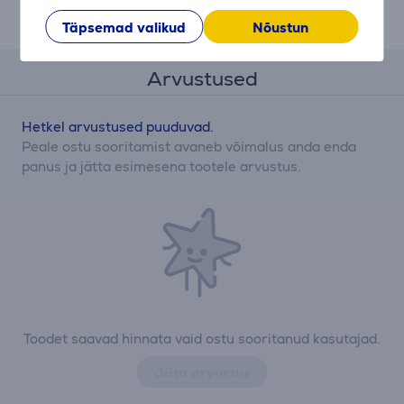
Täpsemad valikud
Nõustun
Arvustused
Hetkel arvustused puuduvad.
Peale ostu sooritamist avaneb võimalus anda enda
panus ja jätta esimesena tootele arvustus.
Toodet saavad hinnata vaid ostu sooritanud kasutajad.
Jäta arvustus