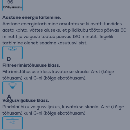
96
Aastane energiatarbimine.
Aastane energiatarbimine arvutatakse kilovatt-tundides
aasta kohta, võttes aluseks, et pliidikubu töötab päevas 60
minutit ja valgusti töötab päevas 120 minutit. Tegelik
tarbimine oleneb seadme kasutusviisist.
D
Filtreerimistõhususe klass.
Filtrimistõhususe klass kuvatakse skaalal A-st (kõige
tõhusam) kuni G-ni (kõige ebatõhusam).
A
Valgusviljakuse klass.
Pindalaühiku valgusviljakus, kuvatakse skaalal A-st (kõige
tõhusam) kuni G-ni (kõige ebatõhusam)