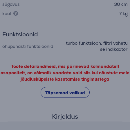
sügavus
30 cm
kaal
7 kg
Funktsioonid
turbo funktsioon, filtri vahetu
õhupuhasti funktsioonid
se indikaator
Toote detailandmeid, mis pärinevad kolmandatelt
osapooltelt, on võimalik vaadata vaid siis kui nõustute meie
jõudlusküpsiste kasutamise tingimustega
Täpsemad valikud
Kirjeldus