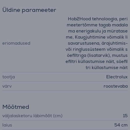
Üldine parameeter
Hob2Hood tehnoloogia, peri
meetertõmme tagab madala
ma enerigakulu ja müratase
me, Kaugjuhtimine võimalik li
eriomadused
savarustusena, ärajuhtimis-
või ringlussüsteem võimalik s
öefiltriga (lisatarvik), mustus
efiltri küllastumise näit, söefil
tri küllastumise näit
tootja
Electrolux
värv
roostevaba
Mõõtmed
väljalasketoru läbimõõt (cm)
15
laius
54 cm