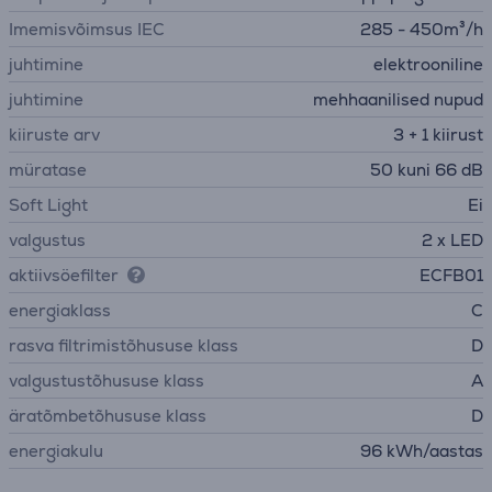
Imemisvõimsus IEC
285 - 450m³/h
juhtimine
elektrooniline
juhtimine
mehhaanilised nupud
kiiruste arv
3 + 1 kiirust
müratase
50 kuni 66 dB
Soft Light
Ei
valgustus
2 x LED
aktiivsöefilter
ECFB01
energiaklass
C
rasva filtrimistõhususe klass
D
valgustustõhususe klass
A
äratõmbetõhususe klass
D
energiakulu
96 kWh/aastas