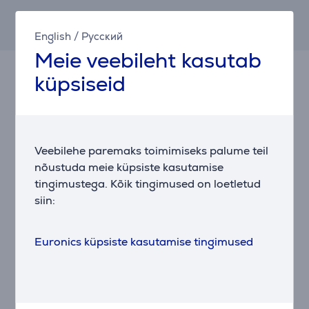
Tulemus on ligikaudne ja võib erineda sulle
pakutavatest tingimustest.
English
/
Русский
Meie veebileht kasutab
küpsiseid
Tarvikud
Veebilehe paremaks toimimiseks palume teil
nõustuda meie küpsiste kasutamise
tingimustega. Kõik tingimused on loetletud
siin:
Euronics küpsiste kasutamise tingimused
Electrolux - Söefilter
ECFB01ST
Hind:
25.99 €