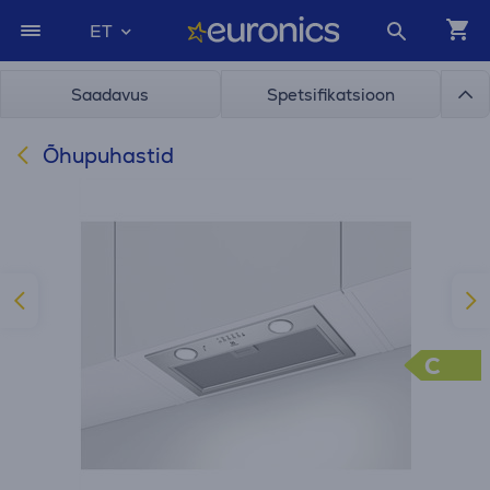
ET
Saadavus
Spetsifikatsioon
Õhupuhastid
C