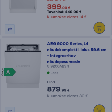
399
.99 €
Tavahind: 449.99 €
Kuumakse alates 14 €
AEG 9000 Series, 14
nõudekomplekti, laius 59.6 cm
- Integreeritav
nõudepesumasin
GI9200A2SN
A
A
A
Laos
G
Hind:
879
.99 €
Kuumakse alates 30 €