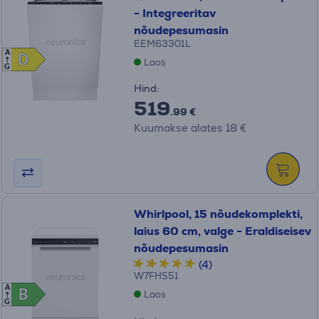
- Integreeritav
nõudepesumasin
EEM63301L
A
D
D
Laos
G
Hind:
519
.99 €
Kuumakse alates 18 €
Whirlpool, 15 nõudekomplekti,
laius 60 cm, valge - Eraldiseisev
nõudepesumasin
(4)
W7FHS51
A
B
B
Laos
G