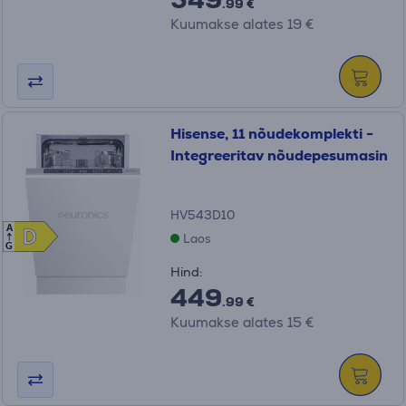
.99 €
Kuumakse alates 19 €
Hisense, 11 nõudekomplekti -
Integreeritav nõudepesumasin
HV543D10
A
D
D
Laos
G
Hind:
449
.99 €
Kuumakse alates 15 €