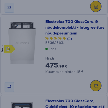
Electrolux 700 GlassCare, 9
nõudekomplekti - Integreeritav
nõudepesumasin
(4)
EEG62310L
A
D
D
Laos
G
Hind:
475
.99 €
Kuumakse alates 16 €
Electrolux 700 GlassCare,
QuickSelect, 10 nõudekomplekti