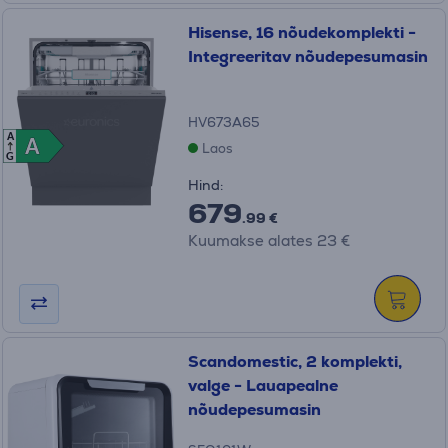
Hisense, 16 nõudekomplekti -
Integreeritav nõudepesumasin
HV673A65
A
A
A
Laos
G
Hind:
679
.99 €
Kuumakse alates 23 €
Scandomestic, 2 komplekti,
valge - Lauapealne
nõudepesumasin