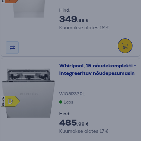
G
Hind:
349
.99 €
Kuumakse alates 12 €
Whirlpool, 15 nõudekomplekti -
Integreeritav nõudepesumasin
WIO3P33PL
A
D
D
Laos
G
Hind:
485
.99 €
Kuumakse alates 17 €