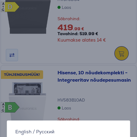
A
D
D
Laos
G
Sõbrahind:
419
.99 €
Tavahind: 519.99 €
Kuumakse alates 14 €
Hisense, 10 nõudekomplekti -
TÜHJENDUSMÜÜK!
Integreeritav nõudepesumasin
HV583B10AD
A
B
B
Laos
G
Sõbrahind:
499
.99 €
English
/
Русский
Tavahind: 609.99 €