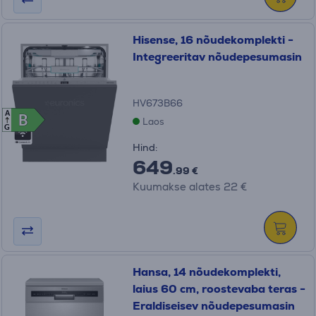
Hisense, 16 nõudekomplekti -
Integreeritav nõudepesumasin
HV673B66
A
B
B
Laos
G
Hind:
649
.99 €
Kuumakse alates 22 €
Hansa, 14 nõudekomplekti,
laius 60 cm, roostevaba teras -
Eraldiseisev nõudepesumasin