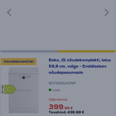
Beko, 15 nõudekomplekti, laius
TÜHJENDUSMÜÜK!
59,8 cm, valge - Eraldiseisev
nõudepesumasin
BDFN26540WP
A
C
C
Laos
G
Sõbrahind:
399
.99 €
Tavahind: 439.99 €