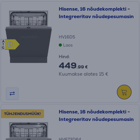
Hisense, 16 nõudekomplekti -
Integreeritav nõudepesumasin
HV16D5
A
D
D
Laos
G
Hind:
449
.99 €
Kuumakse alates 15 €
Hisense, 16 nõudekomplekti -
TÜHJENDUSMÜÜK!
Integreeritav nõudepesumasin
HV673D64