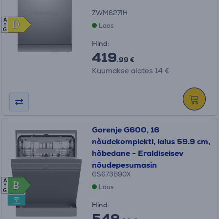
ZWM627IH
A
D
D
Laos
G
Hind:
419
.99 €
Kuumakse alates 14 €
Gorenje G600, 16
nõudekomplekti, laius 59.9 cm,
hõbedane - Eraldiseisev
nõudepesumasin
GS673B90X
A
B
B
Laos
G
Hind:
549