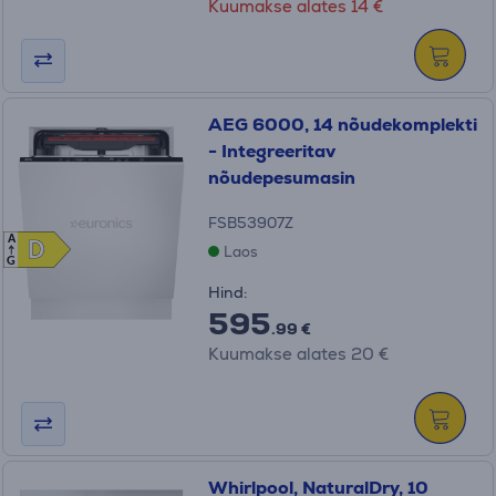
Kuumakse alates 14 €
AEG 6000, 14 nõudekomplekti
- Integreeritav
nõudepesumasin
FSB53907Z
A
D
D
Laos
G
Hind:
595
.99 €
Kuumakse alates 20 €
Whirlpool, NaturalDry, 10