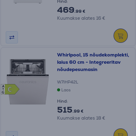
Hind:
469
.99 €
Kuumakse alates 16 €
Whirlpool, 15 nõudekomplekti,
laius 60 cm - Integreeritav
nõudepesumasin
W7IHP42L
A
C
C
Laos
G
Hind:
515
.99 €
Kuumakse alates 18 €