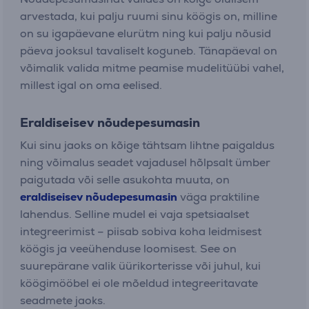
arvestada, kui palju ruumi sinu köögis on, milline
on su igapäevane elurütm ning kui palju nõusid
päeva jooksul tavaliselt koguneb. Tänapäeval on
võimalik valida mitme peamise mudelitüübi vahel,
millest igal on oma eelised.
Eraldiseisev nõudepesumasin
Kui sinu jaoks on kõige tähtsam lihtne paigaldus
ning võimalus seadet vajadusel hõlpsalt ümber
paigutada või selle asukohta muuta, on
eraldiseisev nõudepesumasin
väga praktiline
lahendus. Selline mudel ei vaja spetsiaalset
integreerimist – piisab sobiva koha leidmisest
köögis ja veeühenduse loomisest. See on
suurepärane valik üürikorterisse või juhul, kui
köögimööbel ei ole mõeldud integreeritavate
seadmete jaoks.