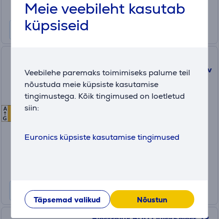
Meie veebileht kasutab
Kuumakse alates 17 €
küpsiseid
Electrolux 700 MaxiFlex, 10
nõudekomplekti - Integreeritav
Veebilehe paremaks toimimiseks palume teil
nõudepesumasin
nõustuda meie küpsiste kasutamise
tingimustega. Kõik tingimused on loetletud
EEM43200L
siin:
A
E
E
Laos
G
Hind:
Euronics küpsiste kasutamise tingimused
479
.99 €
Kuumakse alates 16 €
Täpsemad valikud
Nõustun
Electrolux 600 QuickSelect, 13