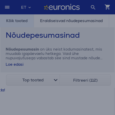
ET
Kõik tooted
Eraldiseisvad nõudepesumasinad
Nõudepesumasinad
Nõudepesumasin
on üks neist kodumasinatest, mis
muudab igapäevaelu hetkega. Vaid ühe
nupuvajutusega vabastab see sind mustade nõude
kuhjast, säästab tublisti aega ja kasutab märksa vähem
Loe edasi
vett kui käsitsi pesemine. Pole vahet, kas otsid
kompaktset lahendust väiksemasse ruumi või mahukat
mudelit suuremale perele. Euronicsi e-poes pakume
laia mudelivalikut, seega leiad kindlasti parima
Top tooted
Filtreeri (112)
nõudepesumasina, mis sobib ideaalselt sinu köögi ja
elustiiliga.