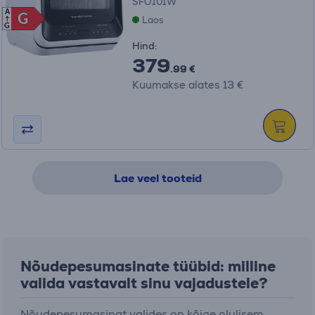
SFO101W
A
G
G
Laos
G
Hind:
379
.99 €
Kuumakse alates 13 €
Lae veel tooteid
Nõudepesumasinate tüübid: milline
valida vastavalt sinu vajadustele?
Nõudepesumasinat valides on kõige olulisem