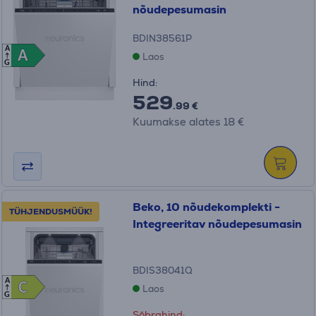
nõudepesumasin
BDIN38561P
A
A
A
Laos
G
Hind:
529
.99 €
Kuumakse alates 18 €
Beko, 10 nõudekomplekti -
TÜHJENDUSMÜÜK!
Integreeritav nõudepesumasin
BDIS38041Q
A
C
C
Laos
G
Sõbrahind: