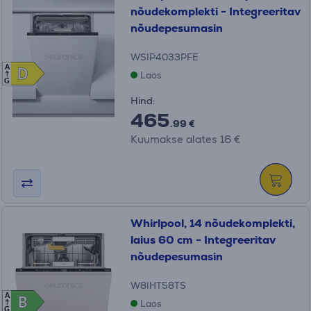
nõudekomplekti - Integreeritav
nõudepesumasin
WSIP4033PFE
A
D
D
Laos
G
Hind:
465
.99 €
Kuumakse alates 16 €
Whirlpool, 14 nõudekomplekti,
laius 60 cm - Integreeritav
nõudepesumasin
W8IHT58TS
A
B
B
Laos
G