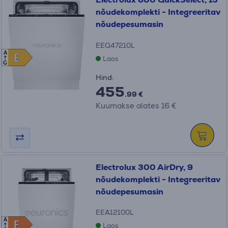
nõudekomplekti - Integreeritav
nõudepesumasin
EEQ47210L
A
E
E
Laos
G
Hind:
455
.99 €
Kuumakse alates 16 €
Electrolux 300 AirDry, 9
nõudekomplekti - Integreeritav
nõudepesumasin
EEA12100L
A
F
F
Laos