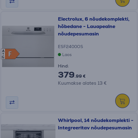
Electrolux, 6 nõudekomplekti,
hõbedane - Lauapealne
nõudepesumasin
ESF2400OS
A
F
F
Laos
G
Hind:
379
.99 €
Kuumakse alates 13 €
Whirlpool, 14 nõudekomplekti -
Integreeritav nõudepesumasin