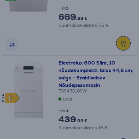
Hind:
669
.99 €
Kuumakse alates 23 €
Electrolux 600 Slim, 10
nõudekomplekti, laius 44,6 cm,
valge - Eraldiseisev
Nõudepesumasin
ESS43210SW
A
E
E
Laos
G
Hind:
439
.99 €
Kuumakse alates 15 €