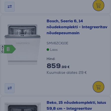
Bosch, Seeria 6, 14
nõudekomplekti - Integreeritav
nõudepesumasin
SMV6ZCX10E
A
B
B
Laos
G
Hind:
859
.99 €
Kuumakse alates 29 €
Beko, 15 nõudekomplekti, laius
59,8 cm - Integreeritav