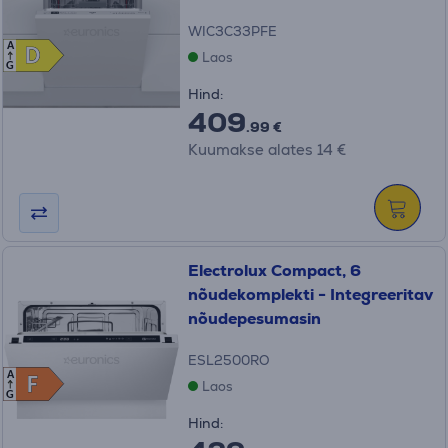
WIC3C33PFE
A
D
D
Laos
G
Hind:
409
.99 €
Kuumakse alates 14 €
Electrolux Compact, 6
nõudekomplekti - Integreeritav
nõudepesumasin
ESL2500RO
A
F
F
Laos
G
Hind: