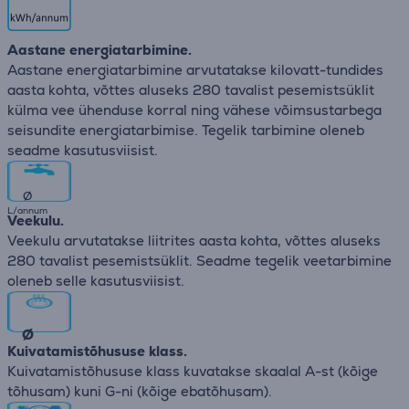
Aastane energiatarbimine.
Aastane energiatarbimine arvutatakse kilovatt-tundides
aasta kohta, võttes aluseks 280 tavalist pesemistsüklit
külma vee ühenduse korral ning vähese võimsustarbega
seisundite energiatarbimise. Tegelik tarbimine oleneb
seadme kasutusviisist.
∅
L/annum
Veekulu.
Veekulu arvutatakse liitrites aasta kohta, võttes aluseks
280 tavalist pesemistsüklit. Seadme tegelik veetarbimine
oleneb selle kasutusviisist.
∅
Kuivatamistõhususe klass.
Kuivatamistõhususe klass kuvatakse skaalal A-st (kõige
tõhusam) kuni G-ni (kõige ebatõhusam).