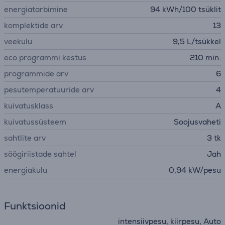
energiatarbimine
94 kWh/100 tsüklit
komplektide arv
13
veekulu
9,5 L/tsükkel
eco programmi kestus
210 min.
programmide arv
6
pesutemperatuuride arv
4
kuivatusklass
A
kuivatussüsteem
Soojusvaheti
sahtlite arv
3 tk
söögiriistade sahtel
Jah
energiakulu
0,94 kW/pesu
Funktsioonid
intensiivpesu, kiirpesu, Auto