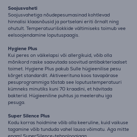
Soojusvaheti
Soojusvahetiga nõudepesumasinad kohtlevad
hinnalisi klaasnõusid ja portselani eriti õrnalt ning
ohutult. Temperatuurišokkide vältimiseks toimub vee
eelsoojendamine loputuspaagis.
Hygiene Plus
Kui peres on väikelapsi või allergikuid, võib olla
mõnikord raske saavutada soovitud antibakteriaalset
toimet. Hygiene Plus pakub Sulle hügieenilise pesu
kõrget standardit. Aktiveerituna koos tavapärase
pesuprogrammiga tõstab see loputustemperatuuri
kümneks minutiks kuni 70 kraadini, et hävitada
bakterid. Hügieeniline puhtus ja meelerahu iga
pesuga.
Super Silence Plus
Kodu korras hoidmine võib olla keeruline, kuid vaikuse
tagamine võib tunduda vahel lausa võimatu. Aga mitte
enam! SuperSilence-tehnoloogiaga