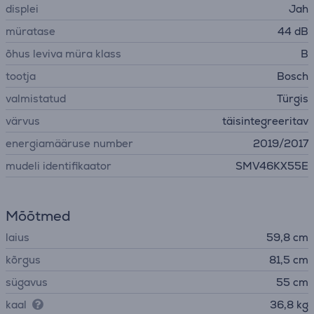
displei
Jah
müratase
44 dB
õhus leviva müra klass
B
tootja
Bosch
valmistatud
Türgis
värvus
täisintegreeritav
energiamääruse number
2019/2017
mudeli identifikaator
SMV46KX55E
Mõõtmed
laius
59,8 cm
kõrgus
81,5 cm
sügavus
55 cm
kaal
36,8 kg