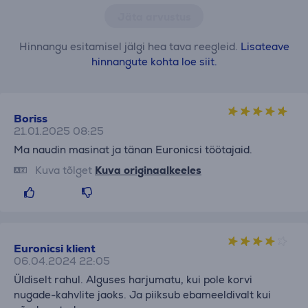
Jäta arvustus
Hinnangu esitamisel jälgi hea tava reegleid.
Lisateave
hinnangute kohta loe siit.
Boriss
21.01.2025 08:25
Ma naudin masinat ja tänan Euronicsi töötajaid.
Kuva tõlget
Kuva originaalkeeles
Euronicsi klient
06.04.2024 22:05
Üldiselt rahul. Alguses harjumatu, kui pole korvi
nugade-kahvlite jaoks. Ja piiksub ebameeldivalt kui