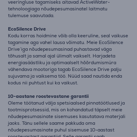
veeringluse tagamiseks aitavad ActiveWater-
tehnoloogiaga nõudepesumasinatel laitmatu
tulemuse saavutada.
EcoSilence Drive
Kodu korras hoidmine võib olla keeruline, seal vaikuse
tagamine aga vahel lausa võimatu. Meie EcoSilence
Drive’iga nõudepesumasinad puhastavad väga
tõhusalt ja samal ajal ülimalt vaikselt. Harjadeta
energiasäästliku ja optimaalselt hõõrdumismüra
vähendava mootoriga tagab EcoSilence Drive palju
sujuvama ja vaiksema töö. Nüüd saad nautida enda
kodus nii puhtust kui ka vaikust.
10-aastane roostevastane garantii
Oleme töötanud välja spetsiaalsed pinnatöötlused ja
tootmisprotsessid, mis on kohandatud täpselt meie
nõudepesumasinate sisemuses kasutatava materjali
jaoks. Tänu sellele saame pakkuda oma
nõudepesumasinate puhul sisemuse 10-aastast
roostevastast garantiid. Selle garantii saab