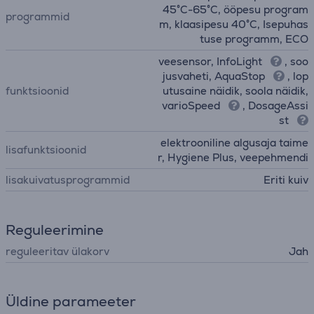
45°C-65°C, ööpesu program
programmid
m, klaasipesu 40°C, Isepuhas
tuse programm, ECO
veesensor, InfoLight
, soo
jusvaheti, AquaStop
, lop
funktsioonid
utusaine näidik, soola näidik,
varioSpeed
, DosageAssi
st
elektrooniline algusaja taime
lisafunktsioonid
r, Hygiene Plus, veepehmendi
lisakuivatusprogrammid
Eriti kuiv
Reguleerimine
reguleeritav ülakorv
Jah
Üldine parameeter