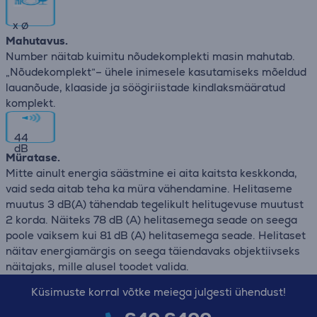
x
∅
Mahutavus.
Number näitab kuimitu nõudekomplekti masin mahutab.
„Nõudekomplekt”– ühele inimesele kasutamiseks mõeldud
lauanõude, klaaside ja söögiriistade kindlaksmääratud
komplekt.
44
dB
Müratase.
Mitte ainult energia säästmine ei aita kaitsta keskkonda,
vaid seda aitab teha ka müra vähendamine. Helitaseme
muutus 3 dB(A) tähendab tegelikult helitugevuse muutust
2 korda. Näiteks 78 dB (A) helitasemega seade on seega
poole vaiksem kui 81 dB (A) helitasemega seade. Helitaset
näitav energiamärgis on seega täiendavaks objektiivseks
näitajaks, mille alusel toodet valida.
Küsimuste korral võtke meiega julgesti ühendust!