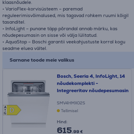
klaasnõudele.
• VarioFlex-korvisüsteem – paremad
reguleerimisvõimalused, mis tagavad rohkem ruumi kõigil
tasanditel.
• InfoLight – punane täpp põrandal annab märku, kas
nõudepesumasin on sisse või välja lülitatud.
• AquaStop – Boschi garantii veekahjustuste korral kogu
seadme eluea vältel.
Sarnane toode meie valikus
Bosch, Seeria 4, InfoLight, 14
nõudekomplekti -
Integreeritav nõudepesumasin
SMV4HMX02S
A
D
D
Tellimisel
G
Hind:
615
.99 €