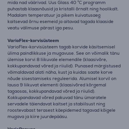
mida nad väärivad. Uus Glass 40 °C programm
puhastab klaasnõusid ja kristalli õrnalt ning hoolikalt.
Madalam temperatuur ja pikem kuivatusaeg
kaitsevad õrnu esemeid ja aitavad tagada klaaside
veatu välimuse pärast iga pesu.
VarioFlex-korvisüsteem
VarioFlex-korvisüsteem tagab korvide käsitsemisel
ülima paindlikkuse ja mugavuse. See on võimalik tänu
ülemise korvi 8 liikuvale elemendile (klaasivõre,
kokkupandavad võred ja riiulid). Punased märgistused
võimaldavad alati näha, kust ja kuidas saate korve
nõude sisestamiseks reguleerida. Alumisel korvil on
lausa 9 liikuvat elementi (klaasivõred kõrgemal
tagaosas, kokkupandavad võred ja riiulid).
Kokkupandavad võred pakuvad tänu ümaratele
servadele täiendavat kaitset ja stabiilsust ning
roostevabast terasest käepidemed tagavad kõigele
mugava ja kiire juurdepääsu.