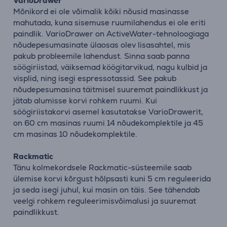
VarioDrawer
Mõnikord ei ole võimalik kõiki nõusid masinasse
mahutada, kuna sisemuse ruumilahendus ei ole eriti
paindlik. VarioDrawer on ActiveWater-tehnoloogiaga
nõudepesumasinate ülaosas olev lisasahtel, mis
pakub probleemile lahendust. Sinna saab panna
söögiriistad, väiksemad köögitarvikud, nagu kulbid ja
visplid, ning isegi espressotassid. See pakub
nõudepesumasina täitmisel suuremat paindlikkust ja
jätab alumisse korvi rohkem ruumi. Kui
söögiriistakorvi asemel kasutatakse VarioDrawerit,
on 60 cm masinas ruumi 14 nõudekomplektile ja 45
cm masinas 10 nõudekomplektile.
Rackmatic
Tänu kolmekordsele Rackmatic-süsteemile saab
ülemise korvi kõrgust hõlpsasti kuni 5 cm reguleerida
ja seda isegi juhul, kui masin on täis. See tähendab
veelgi rohkem reguleerimisvõimalusi ja suuremat
paindlikkust.