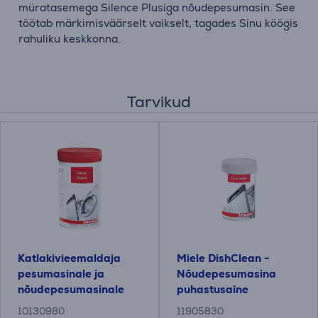
müratasemega Silence Plusiga nõudepesumasin. See
töötab märkimisväärselt vaikselt, tagades Sinu köögis
rahuliku keskkonna.
Tarvikud
Katlakivieemaldaja
Miele DishClean -
pesumasinale ja
Nõudepesumasina
nõudepesumasinale
puhastusaine
Miele 250 g
10130980
11905830