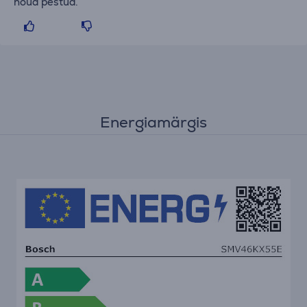
nõud pestud.
Energiamärgis