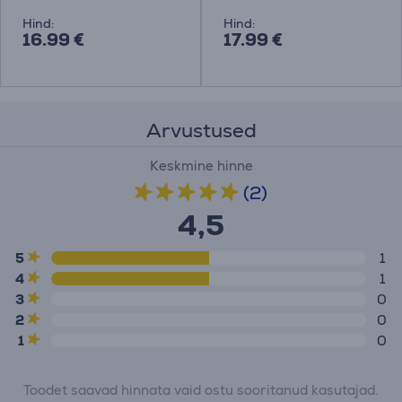
Hind:
Hind:
16.99 €
17.99 €
Arvustused
Keskmine hinne
(2)
4,5
5
1
4
1
3
0
2
0
1
0
Toodet saavad hinnata vaid ostu sooritanud kasutajad.