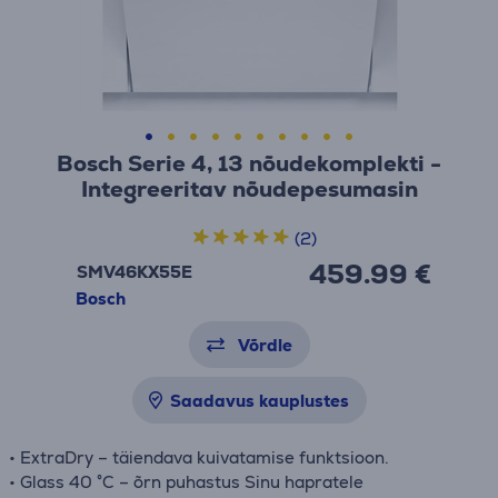
Bosch Serie 4, 13 nõudekomplekti -
Integreeritav nõudepesumasin
(2)
459.99 €
SMV46KX55E
Bosch
Võrdle
Saadavus kauplustes
• ExtraDry – täiendava kuivatamise funktsioon.
• Glass 40 °C – õrn puhastus Sinu hapratele