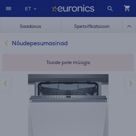
ET
Saadavus
Spetsifikatsioon
Nõudepesumasinad
Toode pole müügis