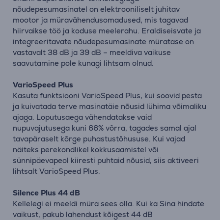
nõudepesumasinatel on elektrooniliselt juhitav
mootor ja müravähendusomadused, mis tagavad
hiirvaikse töö ja koduse meelerahu. Eraldiseisvate ja
integreeritavate nõudepesumasinate müratase on
vastavalt 38 dB ja 39 dB – meeldiva vaikuse
saavutamine pole kunagi lihtsam olnud.
VarioSpeed Plus
Kasuta funktsiooni VarioSpeed Plus, kui soovid pesta
ja kuivatada terve masinatäie nõusid lühima võimaliku
ajaga. Loputusaega vähendatakse vaid
nupuvajutusega kuni 66% võrra, tagades samal ajal
tavapäraselt kõrge puhastustõhususe. Kui vajad
näiteks perekondlikel kokkusaamistel või
sünnipäevapeol kiiresti puhtaid nõusid, siis aktiveeri
lihtsalt VarioSpeed Plus.
Silence Plus 44 dB
Kellelegi ei meeldi müra sees olla. Kui ka Sina hindate
vaikust, pakub lahendust kõigest 44 dB