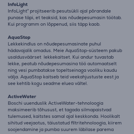
InfoLight
InfoLight® projitseerib pesutsükli ajal põrandale
punase täpi, et teaksid, kas nõudepesumasin töötab.
Kui programm on lõppenud, siis täpp kaob.
AquaStop
Lekkekindlus on nõudepesumasinate puhul
hädavajalik omadus. Meie AquaStop-süsteem pakub
usaldusväärset lekkekaitset. Kui andur tuvastab
lekke, peatub nõudepesumasina töö automaatselt
ning vesi pumbatakse topeltseinaga vooliku kaudu
välja. AquaStop kaitseb teid veekahjustuste eest ja
see kehtib kogu seadme eluea vältel.
ActiveWater
Boschi uuenduslik ActiveWater-tehnoloogia
maksimeerib tõhusust, et tagada silmapaistvad
tulemused, kaitstes samal ajal keskkonda. Hoolikalt
sihitud veejaotus, täiustatud filtritehnoloogia, kiirem
soojendamine ja pumba suurem läbilase parema