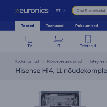
ET
Tooted
Teenused
Pakkumised
TV
IT
Telefonid
Kodumasinad
Nõudepesumasinad
Integree
Hisense Hi4, 11 nõudekomple