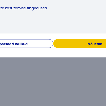
ste kasutamise tingimused
Hetkel arvustused puuduvad.
Peale ostu sooritamist avaneb võimalus anda enda panus
psemad valikud
Nõustun