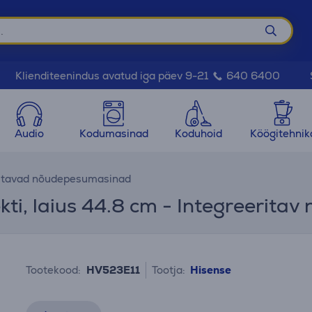
Klienditeenindus avatud iga päev 9-21
640 6400
Audio
Kodumasinad
Koduhoid
Köögitehnik
ritavad nõudepesumasinad
kti, laius 44.8 cm - Integreerita
Tootekood:
HV523E11
Tootja:
Hisense