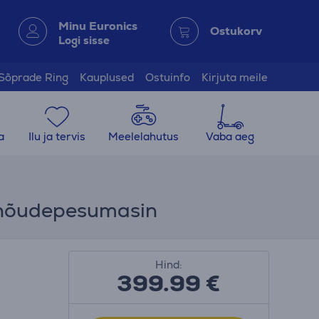
Minu Euronics
Ostukorv
Logi sisse
Sõprade Ring
Kauplused
Ostuinfo
Kirjuta meile
a
Ilu ja tervis
Meelelahutus
Vaba aeg
v nõudepesumasin
Hind:
399.99
€