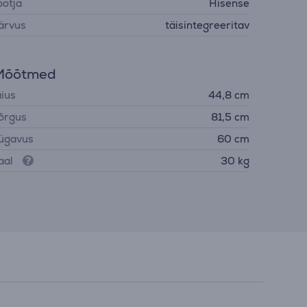
ootja
Hisense
ärvus
täisintegreeritav
Mõõtmed
aius
44,8 cm
õrgus
81,5 cm
ügavus
60 cm
aal
30 kg