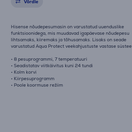
Võrdle
Hisense nõudepesumasin on varustatud uuenduslike
funktsioonidega, mis muudavad igapäevase nõudepesu
lihtsamaks, kiiremaks ja tõhusamaks. Lisaks on seade
varustatud Aqua Protect veekahjustuste vastase süste
• 8 pesuprogrammi, 7 temperatuuri
• Seadistatav viitkäivitus kuni 24 tundi
• Kolm korvi
• Kiirpesuprogramm
• Poole koormuse režiim