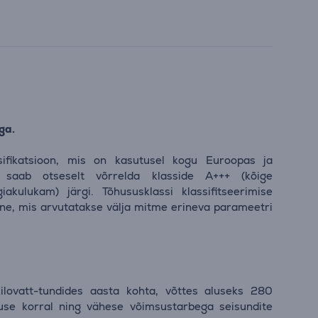
ga.
sifikatsioon, mis on kasutusel kogu Euroopas ja
 saab otseselt võrrelda klasside A+++ (kõige
akulukam) järgi. Tõhususklassi klassifitseerimise
ne, mis arvutatakse välja mitme erineva parameetri
ilovatt-tundides aasta kohta, võttes aluseks 280
use korral ning vähese võimsustarbega seisundite