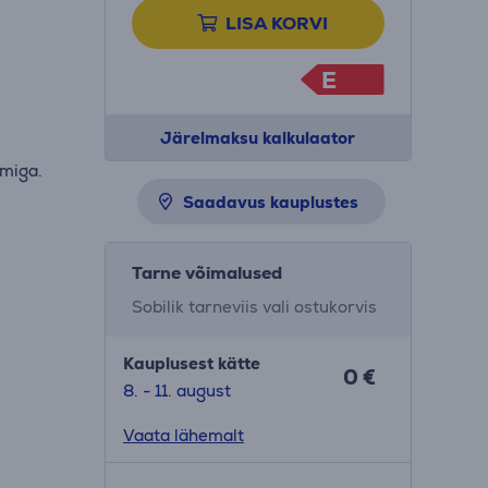
LISA KORVI
E
Järelmaksu kalkulaator
emiga.
Saadavus kauplustes
Tarne võimalused
Sobilik tarneviis vali ostukorvis
Kauplusest kätte
0 €
8. - 11. august
Vaata lähemalt