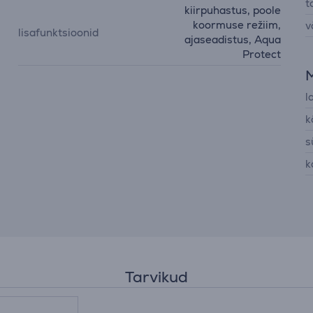
t
kiirpuhastus, poole
koormuse režiim,
v
lisafunktsioonid
ajaseadistus, Aqua
Protect
l
k
s
k
Tarvikud