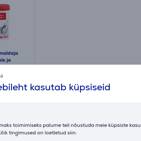
emaldaja
le ja
masinale
g
ий
bileht kasutab küpsiseid
Arvustused
maks toimimiseks palume teil nõustuda meie küpsiste kas
õik tingimused on loetletud siin: