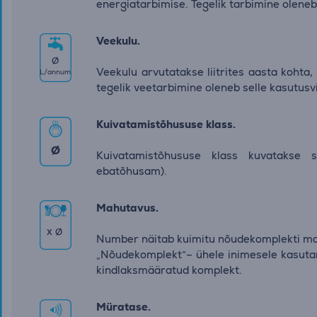
energiatarbimise. Tegelik tarbimine oleneb
Veekulu.
∅
Veekulu arvutatakse liitrites aasta kohta
L/annum
tegelik veetarbimine oleneb selle kasutusvi
Kuivatamistõhususe klass.
∅
Kuivatamistõhususe klass kuvatakse 
ebatõhusam).
Mahutavus.
x
∅
Number näitab kuimitu nõudekomplekti m
„Nõudekomplekt”– ühele inimesele kasutam
kindlaksmääratud komplekt.
Müratase.