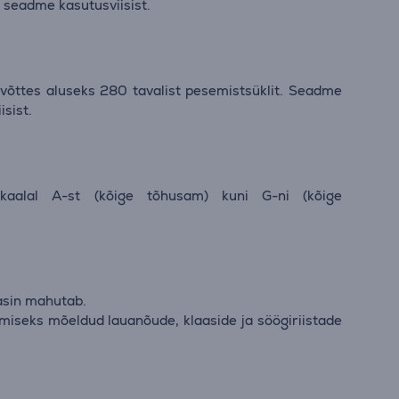
 seadme kasutusviisist.
, võttes aluseks 280 tavalist pesemistsüklit. Seadme
isist.
skaalal A-st (kõige tõhusam) kuni G-ni (kõige
asin mahutab.
iseks mõeldud lauanõude, klaaside ja söögiriistade