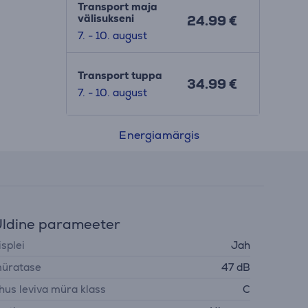
Transport maja
välisukseni
24.99 €
7. - 10. august
Transport tuppa
34.99 €
7. - 10. august
Energiamärgis
ldine parameeter
isplei
Jah
üratase
47 dB
hus leviva müra klass
C