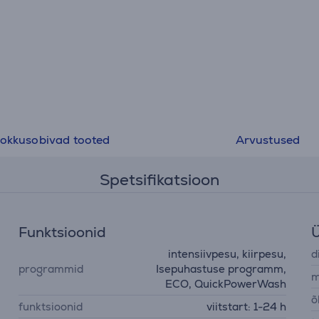
okkusobivad tooted
Arvustused
Spetsifikatsioon
Funktsioonid
Ü
intensiivpesu, kiirpesu,
d
programmid
Isepuhastuse programm,
m
ECO, QuickPowerWash
õ
funktsioonid
viitstart: 1-24 h