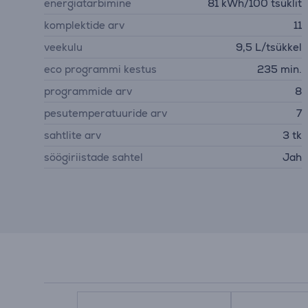
energiatarbimine
81 kWh/100 tsüklit
komplektide arv
11
veekulu
9,5 L/tsükkel
eco programmi kestus
235 min.
programmide arv
8
pesutemperatuuride arv
7
sahtlite arv
3 tk
söögiriistade sahtel
Jah