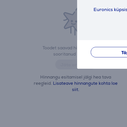
Euronics küpsi
Toodet saavad hinnata vaid ostu
Tä
sooritanud kasutajad.
Jäta arvustus
Hinnangu esitamisel jälgi hea tava
reegleid.
Lisateave hinnangute kohta loe
siit.