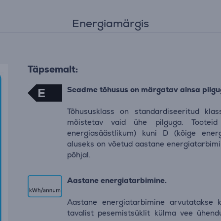
Energiamärgis
Täpsemalt:
Seadme tõhusus on märgatav ainsa pilgu
E
Tõhususklass on standardiseeritud klas
mõistetav vaid ühe pilguga. Tooteid
energiasäästlikum) kuni D (kõige energi
aluseks on võetud aastane energiatarbimi
põhjal.
Aastane energiatarbimine.
Aastane energiatarbimine arvutatakse k
tavalist pesemistsüklit külma vee ühend