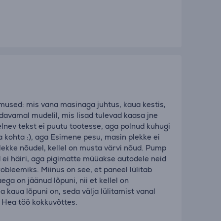
imused: mis vana masinaga juhtus, kaua kestis,
 odavamal mudelil, mis lisad tulevad kaasa jne
eelnev tekst ei puutu tootesse, aga polnud kuhugi
a kohta :), aga Esimene pesu, masin plekke ei
a plekke nõudel, kellel on musta värvi nõud. Pump
 ei häiri, aga pigimatte müüakse autodele neid
probleemiks. Miinus on see, et paneel lülitab
aega on jäänud lõpuni, nii et kellel on
a kaua lõpuni on, seda välja lülitamist vanal
. Hea töö kokkuvõttes.