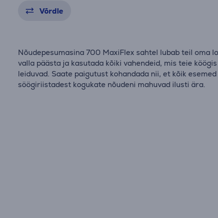
Võrdle
Nõudepesumasina 700 MaxiFlex sahtel lubab teil oma l
valla päästa ja kasutada kõiki vahendeid, mis teie köögis
leiduvad. Saate paigutust kohandada nii, et kõik esemed
söögiriistadest kogukate nõudeni mahuvad ilusti ära.