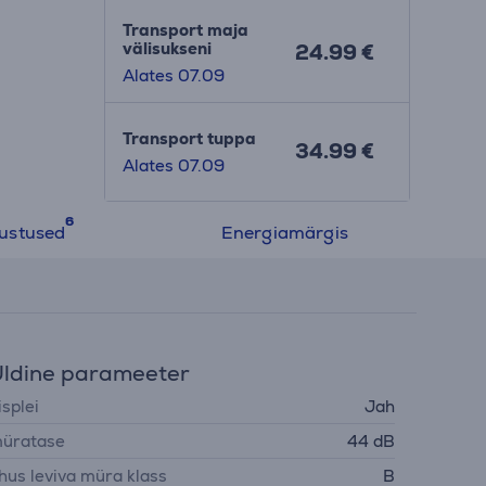
Transport maja
välisukseni
24.99 €
Alates 07.09
Transport tuppa
34.99 €
Alates 07.09
ustused
Energiamärgis
ldine parameeter
isplei
Jah
üratase
44 dB
hus leviva müra klass
B