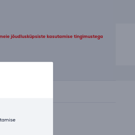
 meie jõudlusküpsiste kasutamise tingimustega
utamise