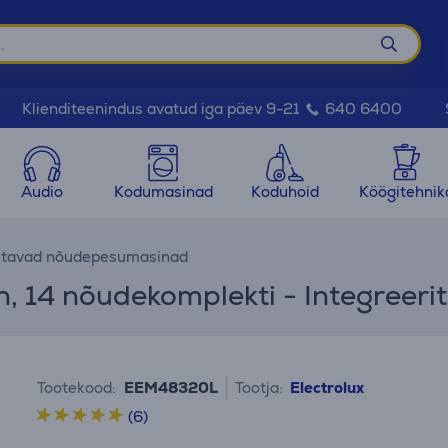
Klienditeenindus avatud iga päev 9-21
640 6400
Audio
Kodumasinad
Koduhoid
Köögitehnik
ritavad nõudepesumasinad
an, 14 nõudekomplekti - Integree
Tootekood:
EEM48320L
Tootja:
Electrolux
(6)