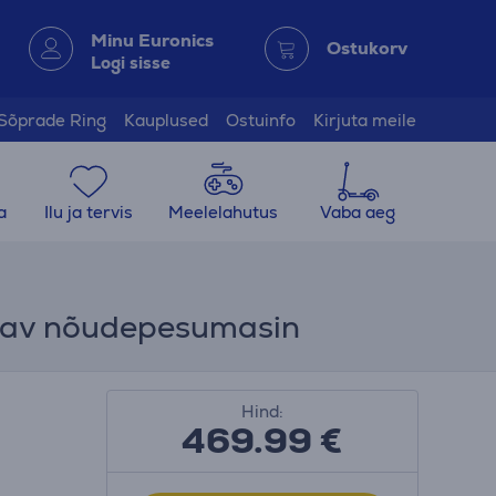
Minu Euronics
Ostukorv
Logi sisse
Sõprade Ring
Kauplused
Ostuinfo
Kirjuta meile
a
Ilu ja tervis
Meelelahutus
Vaba aeg
ritav nõudepesumasin
Hind:
469.99
€