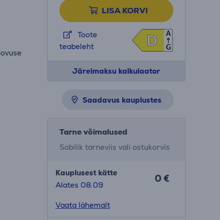
LISA KORVI
A
Toote
D
D
teabeleht
G
oovuse
Järelmaksu kalkulaator
Saadavus kauplustes
Tarne võimalused
Sobilik tarneviis vali ostukorvis
Kauplusest kätte
0 €
Alates 08.09
Vaata lähemalt