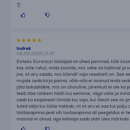
👌
Indrek
08.02.2025 17:47
Esiteks Euronicsi töötajad on ühed parimad, kõik küs
kas olite rahul, mida soovite, mis vahe on kallimal ja
jne, et aru saada, mis kliendil vaja reaalselt on. See 
mujale seda kirja panna, võib-olla ei osanud leida sed
jäta bokaalidele, mis on ülioluline, järelikult ei ole k
teeb tiba rohkem häält kui eelmine, väga vahe ja mind
saab ka esipaneeli liimida kui vaja, kui tõesti see on 
tuled välja kui tööle hakkab, nii et aru ei saa kui palju 
töötasapinna peal või tootasapinna all peegeldus ei te
masinal ei olnud, aga kellaaja saab alati üles märkida