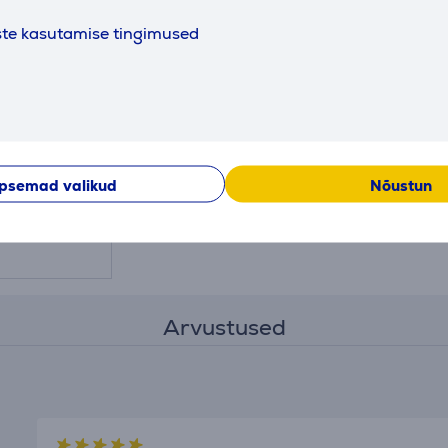
ste kasutamise tingimused
lean -
masina
ne
psemad valikud
Nõustun
Arvustused