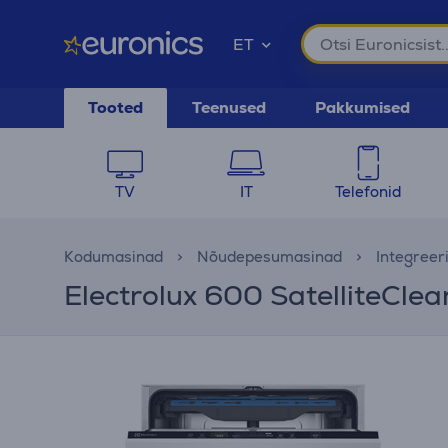
ET
Tooted
Teenused
Pakkumised
TV
IT
Telefonid
Kodumasinad
Nõudepesumasinad
Integree
Electrolux 600 SatelliteCle