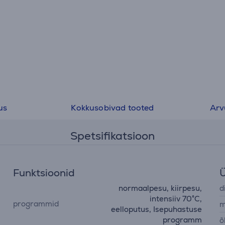
us
Kokkusobivad tooted
Arv
Spetsifikatsioon
Funktsioonid
Ü
normaalpesu, kiirpesu,
d
intensiiv 70°C,
programmid
m
eelloputus, Isepuhastuse
programm
õ