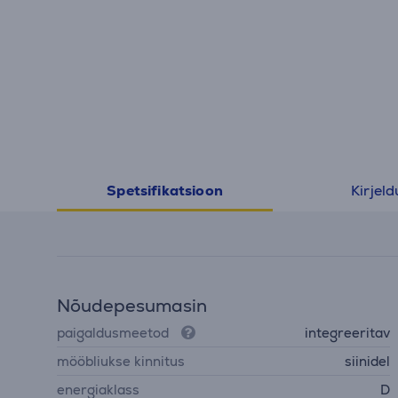
Kirjeld
Spetsifikatsioon
Nõudepesumasin
paigaldusmeetod
integreeritav
mööbliukse kinnitus
siinidel
energiaklass
D