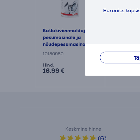
Euronics küpsi
Katlakivieemaldaja
Miele DishC
pesumasinale ja
Nõudepesu
nõudepesumasinale
puhastusai
Miele 250 g
10130980
11905830
Tä
Hind:
Hind:
16.99 €
17.99 €
Keskmine hinne
(6)