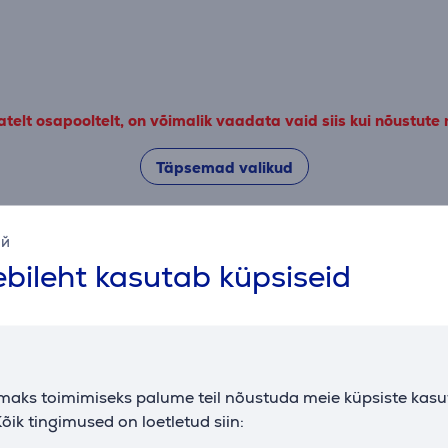
elt osapooltelt, on võimalik vaadata vaid siis kui nõustute
Täpsemad valikud
ий
Kirjeldus
bileht kasutab küpsiseid
Tarvikud
maks toimimiseks palume teil nõustuda meie küpsiste kas
õik tingimused on loetletud siin: