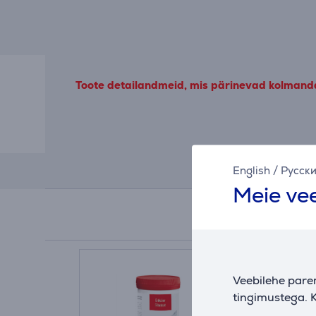
Toote detailandmeid, mis pärinevad kolmandat
English
/
Русск
Meie vee
Veebilehe pare
tingimustega. K