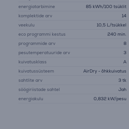
energiatarbimine
85 kWh/100 tsüklit
komplektide arv
14
veekulu
10,5 L/tsükkel
eco programmi kestus
240 min.
programmide arv
8
pesutemperatuuride arv
3
kuivatusklass
A
kuivatussüsteem
AirDry - õhkkuivatus
sahtlite arv
3 tk
söögiriistade sahtel
Jah
energiakulu
0,832 kW/pesu