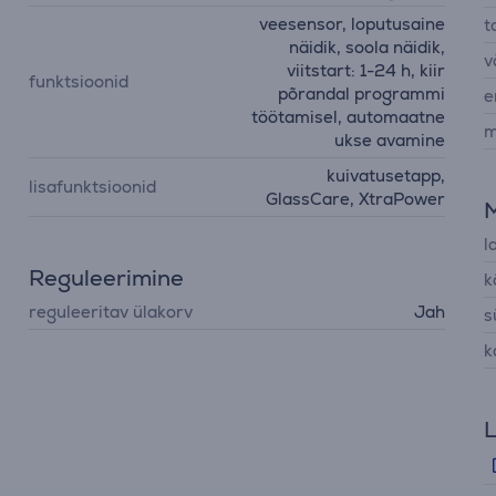
veesensor, loputusaine
t
näidik, soola näidik,
v
viitstart: 1-24 h, kiir
funktsioonid
põrandal programmi
e
töötamisel, automaatne
m
ukse avamine
kuivatusetapp,
lisafunktsioonid
GlassCare, XtraPower
l
Reguleerimine
k
reguleeritav ülakorv
Jah
s
k
L