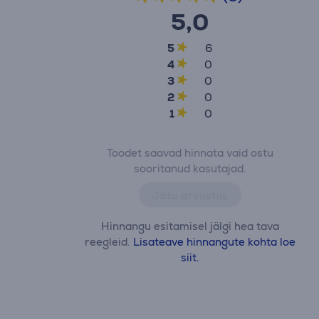
5,0
5
6
4
0
3
0
2
0
1
0
Toodet saavad hinnata vaid ostu
sooritanud kasutajad.
Jäta arvustus
Hinnangu esitamisel jälgi hea tava
reegleid.
Lisateave hinnangute kohta loe
siit.