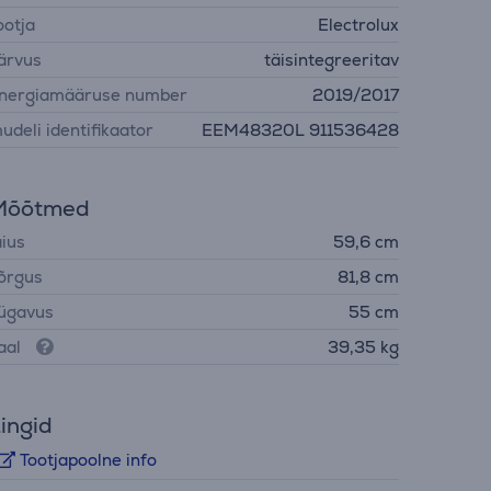
ootja
Electrolux
ärvus
täisintegreeritav
nergiamääruse number
2019/2017
udeli identifikaator
EEM48320L 911536428
Mõõtmed
aius
59,6 cm
õrgus
81,8 cm
ügavus
55 cm
aal
39,35 kg
ingid
Tootjapoolne info