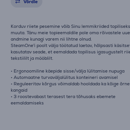
Võrdle
Korduv riiete pesemine võib Sinu lemmikriided topilisek
muuta. Tänu meie topieemaldile pole oma rõivastele uue
andmine kunagi varem nii lihtne olnud.
SteamOne'i poolt välja töötatud laetav, hõlpsasti käsitse
kasutatav seade, et eemaldada topilisus igasugustelt riie
tekstiililt ja mööblilt.
• Ergonoomiline käepide sisse/välja lülitamise nupuga
• Automaatne turvaväljalülitus konteineri avamisel
• Reguleeritav kõrgus võimaldab hooldada ka kõige õrn
kangaid
• 3 roostevabast terasest tera tõhusaks ebemete
eemaldamiseks