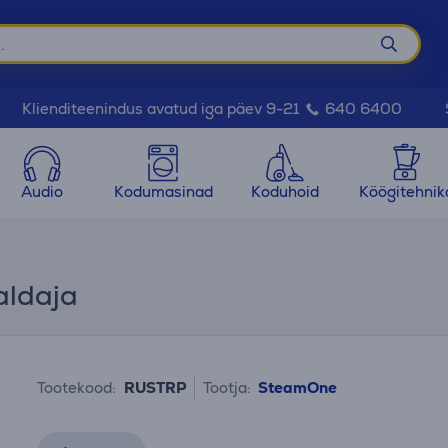
Klienditeenindus avatud iga päev 9-21
640 6400
Audio
Kodumasinad
Koduhoid
Köögitehnik
aldaja
Tootekood:
RUSTRP
Tootja:
SteamOne