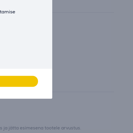
utamise
 ja jätta esimesena tootele arvustus.