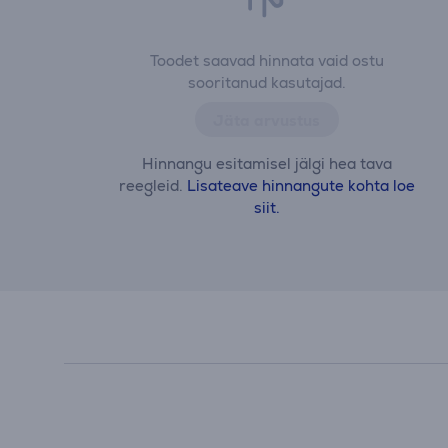
Toodet saavad hinnata vaid ostu
sooritanud kasutajad.
Jäta arvustus
Hinnangu esitamisel jälgi hea tava
reegleid.
Lisateave hinnangute kohta loe
siit.