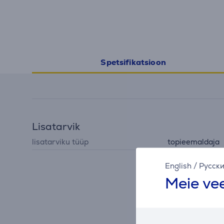
Spetsifikatsioon
Lisatarvik
lisatarviku tüüp
topieemaldaja
English
/
Русск
Meie vee