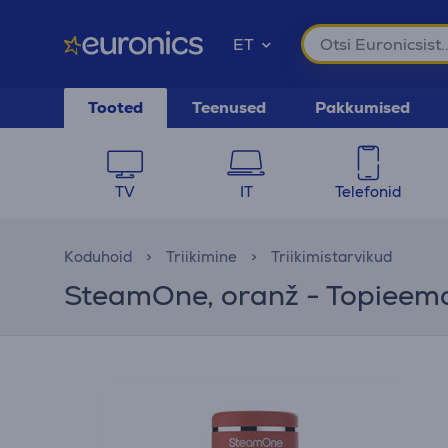
ET
Tooted
Teenused
Pakkumised
TV
IT
Telefonid
Koduhoid
Triikimine
Triikimistarvikud
SteamOne, oranž - Topieem