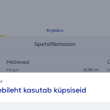
Kirjeldus
Spetsifikatsioon
Mõõtmed
Ü
kõrgus
10,81 cm
t
laius
7,5 cm
v
ий
bileht kasutab küpsiseid