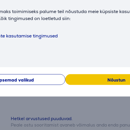
Kirjeldus
maks toimimiseks palume teil nõustuda meie küpsiste kas
õik tingimused on loetletud siin:
eid ühe liigutusega
ö veelgi kiiremaks
ses ebemeid
ste kasutamise tingimused
stlus
ile
psemad valikud
Nõustun
Arvustused
Hetkel arvustused puuduvad.
Peale ostu sooritamist avaneb võimalus anda enda panus