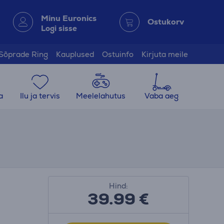
Minu Euronics
Ostukorv
Logi sisse
Sõprade Ring
Kauplused
Ostuinfo
Kirjuta meile
a
Ilu ja tervis
Meelelahutus
Vaba aeg
Hind:
39.99
€