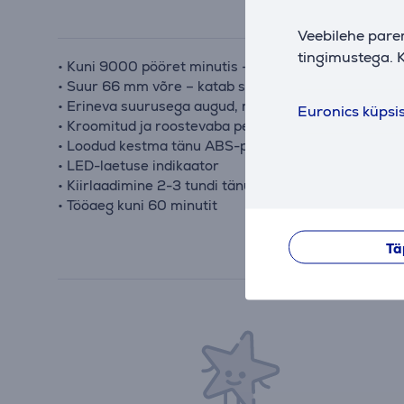
Veebilehe pare
tingimustega. K
• Kuni 9000 pööret minutis – eemaldab rohkem ebem
• Suur 66 mm võre – katab suurema pinna, muutes tö
• Erineva suurusega augud, mis lõikavad igas suuru
Euronics küpsi
• Kroomitud ja roostevaba pehme puudutusega viimi
• Loodud kestma tänu ABS-plastikust konstruktsioon
• LED-laetuse indikaator
• Kiirlaadimine 2-3 tundi tänu USB-C kaablile
• Tööaeg kuni 60 minutit
Tä