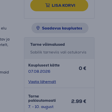
LISA KORVI
s
 elu
Saadavus kauplustes
tav ja
Tarne võimalused
telt,
Sobilik tarneviis vali ostukorvis
Kauplusest kätte
0 €
07.08.2026
emaid
Vaata lähemalt
Tarne
pakiautomaati
2.99 €
7. - 10. august