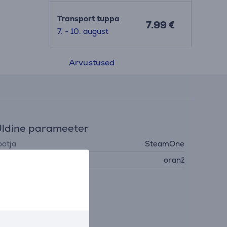
Transport tuppa
7.99 €
7. - 10. august
Arvustused
ldine parameeter
ootja
SteamOne
ärv
oranž