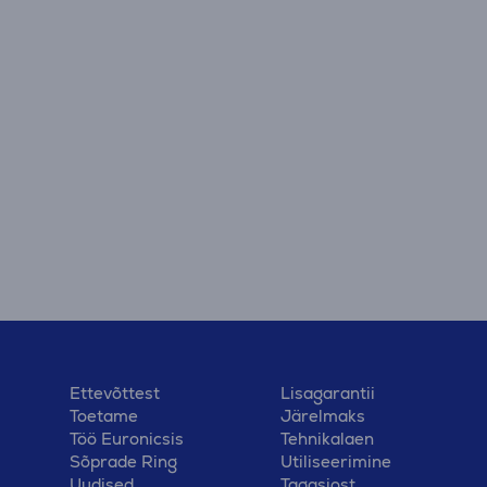
Ettevõttest
Lisagarantii
Toetame
Järelmaks
Töö Euronicsis
Tehnikalaen
Sõprade Ring
Utiliseerimine
Uudised
Tagasiost