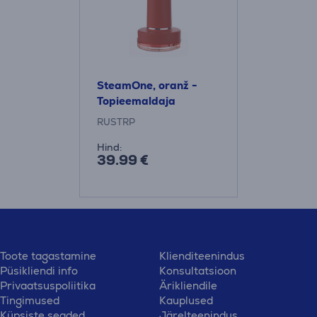
SteamOne, oranž -
Topieemaldaja
RUSTRP
Hind:
39.99 €
Toote tagastamine
Klienditeenindus
Püsikliendi info
Konsultatsioon
Privaatsuspoliitika
Ärikliendile
Tingimused
Kauplused
Küpsiste seaded
Järelteenindus