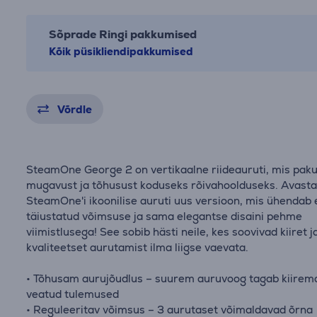
Sõprade Ringi pakkumised
Kõik püsikliendipakkumised
Võrdle
SteamOne George 2 on vertikaalne riideauruti, mis pak
mugavust ja tõhusust koduseks rõivahoolduseks. Avast
SteamOne'i ikoonilise auruti uus versioon, mis ühendab
täiustatud võimsuse ja sama elegantse disaini pehme
viimistlusega! See sobib hästi neile, kes soovivad kiiret j
kvaliteetset aurutamist ilma liigse vaevata.
• Tõhusam aurujõudlus – suurem auruvoog tagab kiirem
veatud tulemused
• Reguleeritav võimsus – 3 aurutaset võimaldavad õrna