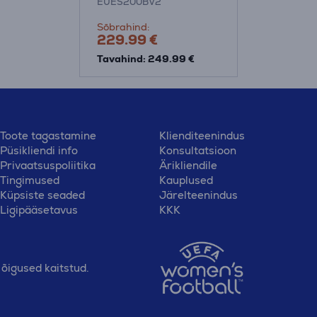
EUES200BV2
Sõbrahind:
229.99 €
Tavahind: 249.99 €
Toote tagastamine
Klienditeenindus
Püsikliendi info
Konsultatsioon
Privaatsuspoliitika
Ärikliendile
Tingimused
Kauplused
Küpsiste seaded
Järelteenindus
Ligipääsetavus
KKK
õigused kaitstud.