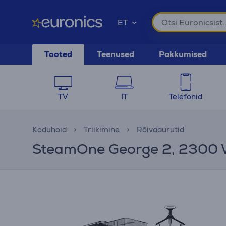
ET
Tooted
Teenused
Pakkumised
TV
IT
Telefonid
Koduhoid
Triikimine
Rõivaaurutid
SteamOne George 2, 2300 W