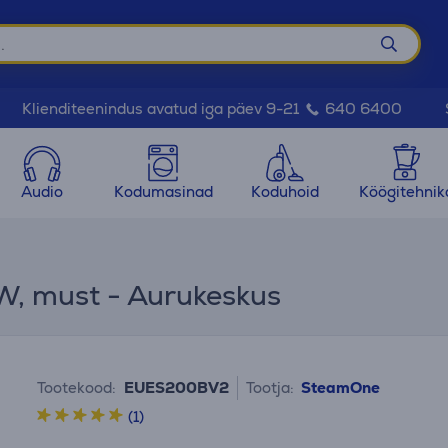
Klienditeenindus avatud iga päev 9-21
640 6400
Audio
Kodumasinad
Koduhoid
Köögitehnik
, must - Aurukeskus
Tootekood:
EUES200BV2
Tootja:
SteamOne
(1)