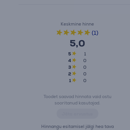
Keskmine hinne
(1)
5,0
5
1
4
0
3
0
2
0
1
0
Toodet saavad hinnata vaid ostu
sooritanud kasutajad.
Jäta arvustus
Hinnangu esitamisel jälgi hea tava