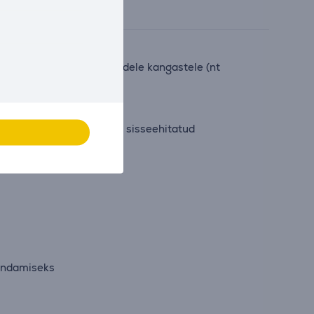
nt kašmiir) kui ka paksudele kangastele (nt
minutiliseks kasutuseks, sisseehitatud
kendamiseks