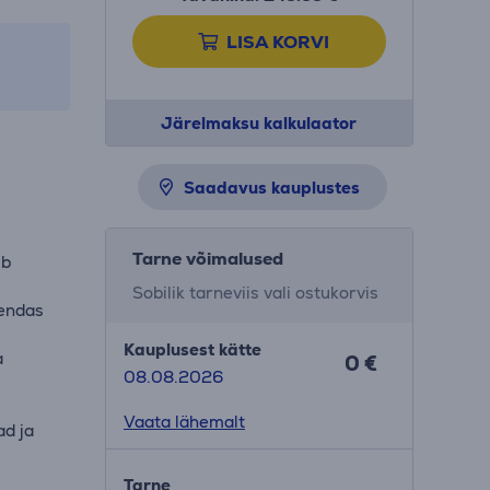
LISA KORVI
Järelmaksu kalkulaator
Saadavus kauplustes
Tarne võimalused
ub
a
Sobilik tarneviis vali ostukorvis
 endas
Kauplusest kätte
a
0 €
08.08.2026
Vaata lähemalt
ad ja
Tarne