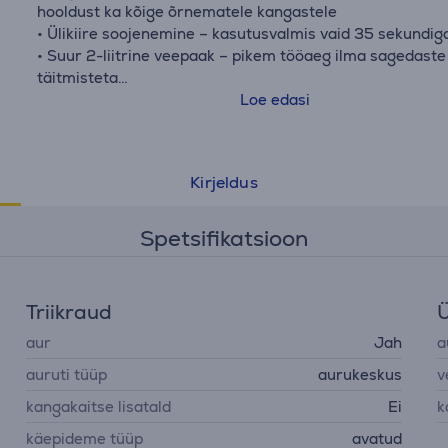
hooldust ka kõige õrnematele kangastele
• Ülikiire soojenemine – kasutusvalmis vaid 35 sekundig
• Suur 2-liitrine veepaak – pikem tööaeg ilma sagedaste
täitmisteta
• Katlakivivastane süsteem – sisseehitatud äravool teeb
Loe edasi
hoolduse lihtsaks ja pikendab seadme eluiga
Kirjeldus
Spetsifikatsioon
Triikraud
Ü
aur
Jah
a
auruti tüüp
aurukeskus
v
kangakaitse lisatald
Ei
k
käepideme tüüp
avatud