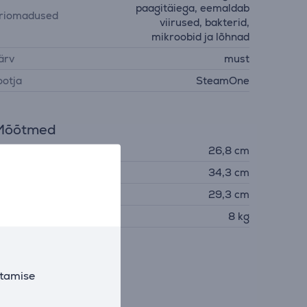
paagitäiega, eemaldab
riomadused
viirused, bakterid,
mikroobid ja lõhnad
ärv
must
ootja
SteamOne
Mõõtmed
aius
26,8 cm
õrgus
34,3 cm
ügavus
29,3 cm
aal
8 kg
utamise