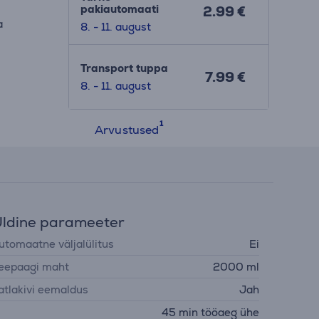
pakiautomaati
2.99 €
a
8. - 11. august
Transport tuppa
7.99 €
8. - 11. august
Arvustused
ldine parameeter
utomaatne väljalülitus
Ei
eepaagi maht
2000 ml
atlakivi eemaldus
Jah
45 min tööaeg ühe