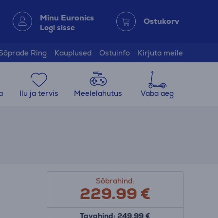
Minu Euronics
Ostukorv
Logi sisse
Sõprade Ring
Kauplused
Ostuinfo
Kirjuta meile
a
Ilu ja tervis
Meelelahutus
Vaba aeg
Sõbrahind:
229.99
€
Tavahind: 249.99 €