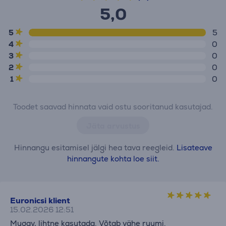
5,0
5
5
4
0
3
0
2
0
1
0
Toodet saavad hinnata vaid ostu sooritanud kasutajad.
Jäta arvustus
Hinnangu esitamisel jälgi hea tava reegleid.
Lisateave
hinnangute kohta loe siit.
Euronicsi klient
15.02.2026 12:51
Mugav, lihtne kasutada. Võtab vähe ruumi.