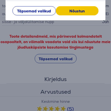
toitejuhtme pikkus
2 m
Täpsemad valikud
Nõustun
automaatne väljalülitus
Ei
sisse- ja väljalülitamise nupp
Jah
Toote detailandmeid, mis pärinevad kolmandatelt
osapooltelt, on võimalik vaadata vaid siis kui nõustute meie
jõudlusküpsiste kasutamise tingimustega
Täpsemad valikud
Kirjeldus
Arvustused
Keskmine hinne
(5)