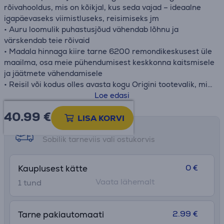
rõivahooldus, mis on kõikjal, kus seda vajad – ideaalne
igapäevaseks viimistluseks, reisimiseks jm
• Auru loomulik puhastusjõud vähendab lõhnu ja
värskendab teie rõivaid
• Madala hinnaga kiire tarne 6200 remondikeskusest üle
maailma, osa meie pühendumisest keskkonna kaitsmisele
ja jäätmete vähendamisele
• Reisil või kodus olles avasta kogu Origini tootevalik, mis
on loodud vastama kõikidele Sinu vajadustele: Origin
Loe edasi
Traveli käeshoitavad aurutid ja Origin Home
40.99
€
vertikaalaurutid
LISA KORVI
• Kergesti eemaldatav ja täidetav 70 ml veepaak, 2 m
Tarne võimalused
juhe sujuvaks käsitsemiseks ja sisseehitatud konks
Sobilik tarneviis vali ostukorvis
lihtsaks hoiustamiseks
• Paks tekstiilhari paksemate kangaste jaoks, et oma
0 €
Kauplusest kätte
käeshoitavat aurutit kõikjale kaasa võtta
Vaata lähemalt
1 tund
2.99 €
Tarne pakiautomaati