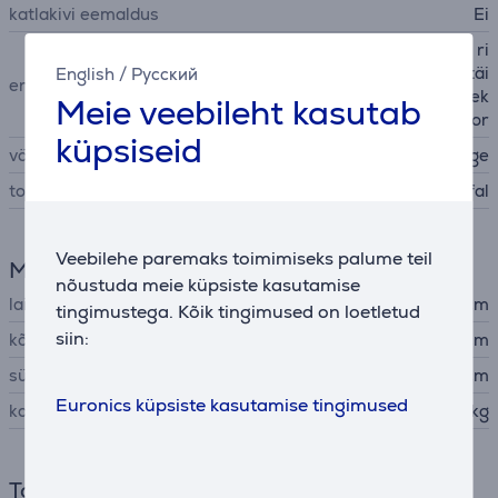
katlakivi eemaldus
Ei
kokkupandav, integreeritud ri
putusaas, tööaeg ühe pagitäi
English
/
Русский
eriomadused
ega kuni 4 minutit, kasutusek
Meie veebileht kasutab
s-valmis-indikaator
küpsiseid
värvus
valge
tootja
Tefal
Veebilehe paremaks toimimiseks palume teil
Mõõtmed
nõustuda meie küpsiste kasutamise
laius
8,7 cm
tingimustega. Kõik tingimused on loetletud
siin:
kõrgus
24,4 cm
sügavus
16,1 cm
Euronics küpsiste kasutamise tingimused
kaal
0,75 kg
Toide