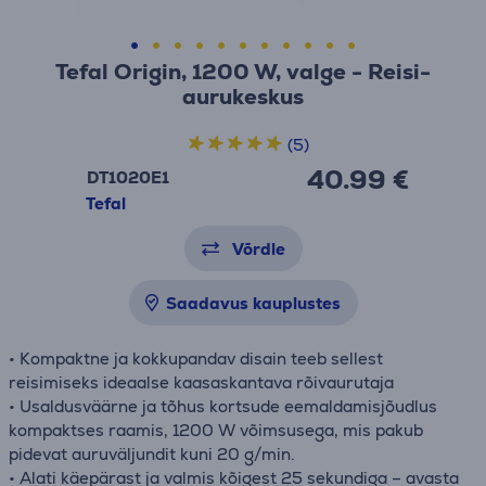
Tefal Origin, 1200 W, valge - Reisi-
aurukeskus
(5)
40.99 €
DT1020E1
Tefal
Võrdle
Saadavus kauplustes
• Kompaktne ja kokkupandav disain teeb sellest
reisimiseks ideaalse kaasaskantava rõivaurutaja
• Usaldusväärne ja tõhus kortsude eemaldamisjõudlus
kompaktses raamis, 1200 W võimsusega, mis pakub
pidevat auruväljundit kuni 20 g/min.
• Alati käepärast ja valmis kõigest 25 sekundiga – avasta