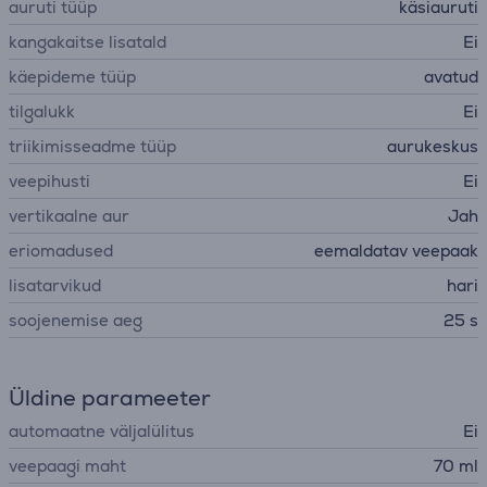
auruti tüüp
käsiauruti
kangakaitse lisatald
Ei
käepideme tüüp
avatud
tilgalukk
Ei
triikimisseadme tüüp
aurukeskus
veepihusti
Ei
vertikaalne aur
Jah
eriomadused
eemaldatav veepaak
lisatarvikud
hari
soojenemise aeg
25 s
Üldine parameeter
automaatne väljalülitus
Ei
veepaagi maht
70 ml