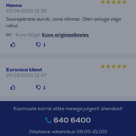
Hanna
29.06.2025 12:32
Suurepärane auruti, üsna võimas. Olen ostuga väga
rahul.
Kuva tõlget
Kuva originaalkeeles
1
Euronicsi klient
24.03.2025 12:47
1
Küsimuste korral võtke meiega julgesti ühendust!
640 6400
(Vastame vahemikus 09:00-21:00)