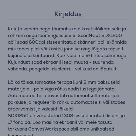
Kirjeldus
Kuluta vähem aega töömahukale käsitsilõikamisele ja
rohkem aega loomingulisusele! ScanNCut SDX1250
abil saad 600dpi sisseehitatud skänneri abil skännida
mis tahes pildi või käsitsi joonise ning lõigata täpselt
kujundid ja kontuurid. Kõik vaid mõne lihtsa sammuga.
Kujundust saad ekraanil isegi muuta - suurenda,
vähenda, peegelda, dubleeri... valikuid on lõputult.
Lõika täisautomaatse teraga kuni 3 mm paksuseid
materjale - pole vaja rõhuseadistustega jännata.
Automaatne tera tuvastab automaatselt materjali
paksuse ja reguleerib rõhku automaatselt, välistades
äraarvamist ja valesid lõikeid.
SDX1250 on varustatud 1303 sisseehitatud disaini ja
17 fondiga. Loo masina ekraanil või meie tasuta
tarkvara CanvasWorkspace abil oma unikaalsed
kujundused.