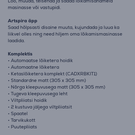
Loo, muuda, teisenda ja saada lõikamisandmeid
masinasse või vastupidi.
Artspira äpp
Saad hõlpsasti disaine muuta, kujundada ja luua ka
liikvel olles ning need hiljem oma lõikamismasinasse
laadida.
Komplektis
• Automaatse lõiketera hoidik
• Automaatne lõiketera
• Ketaslõiketera komplekt (CADXRBKIT1)
• Standardne matt (305 x 305 mm)
• Nõrga kleepuvusega matt (305 x 305 mm)
• Tugeva kleepuvusega leht
• Viltpliiatsi hoidik
• 2 kustuva jäljega viltpliiatsit
• Spaatel
• Tarvikukott
• Puutepliiats