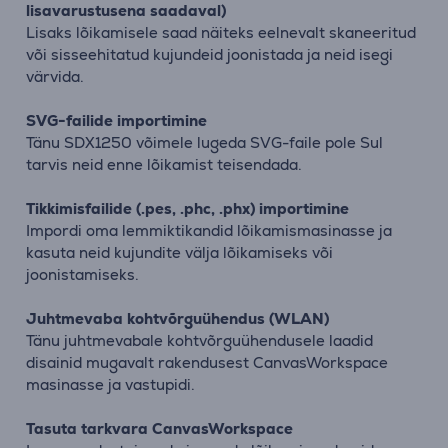
lisavarustusena saadaval)
Lisaks lõikamisele saad näiteks eelnevalt skaneeritud
või sisseehitatud kujundeid joonistada ja neid isegi
värvida.
SVG-failide importimine
Tänu SDX1250 võimele lugeda SVG-faile pole Sul
tarvis neid enne lõikamist teisendada.
Tikkimisfailide (.pes, .phc, .phx) importimine
Impordi oma lemmiktikandid lõikamismasinasse ja
kasuta neid kujundite välja lõikamiseks või
joonistamiseks.
Juhtmevaba kohtvõrguühendus (WLAN)
Tänu juhtmevabale kohtvõrguühendusele laadid
disainid mugavalt rakendusest CanvasWorkspace
masinasse ja vastupidi.
Tasuta tarkvara CanvasWorkspace