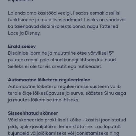
Laienda oma käsitööd veelgi, lisades esmaklassilisi
funktsioone ja muid lisaseadmeid. Lisaks on saadaval
ka täiendavad disainikollektsioonid, nagu Tattered
Lace ja Disney.
Eraldiseisev
Disainide loomine ja muutmine otse värvilisel 5"
puuteekraanil pole olnud kunagi lihtsam kui nüüd.
Selleks ei ole tarvis arvutit ega nutiseadet.
Automaatne lõiketera reguleerimine
Automaatne lõiketera reguleerimise süsteem valib
terale õige lõikesügavuse ja surve, säästes Sinu aega
ja muutes lõikamise imelihtsaks.
Sisseehitatud skänner
Võid skaneerida praktiliselt kõike - käsitsi joonistatud
pildi, ajakirjaväljalõike, lemmikfoto jne. Loo lõputult
kujundeid väljalõikamiseks või joonistamiseks ning