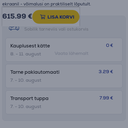
ekraanil - võimalusi on praktiliselt lõputult.
615.99
€
LISA KORVI
Tarne võimalused
Sobilik tarneviis vali ostukorvis
0 €
Kauplusest kätte
Vaata lähemalt
8. - 11. august
3.29 €
Tarne pakiautomaati
7. - 10. august
7.99 €
Transport tuppa
7. - 10. august