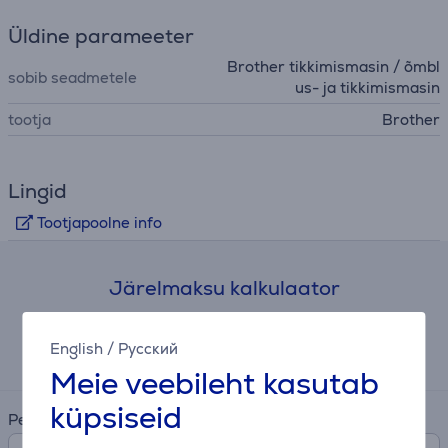
Üldine parameeter
Brother tikkimismasin / õmbl
sobib seadmetele
us- ja tikkimismasin
tootja
Brother
Lingid
Tootjapoolne info
Järelmaksu kalkulaator
Eeldatav igakuine makse
English
/
Русский
45 €
Meie veebileht kasutab
küpsiseid
Periood