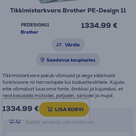
Tikkimistarkvara Brother PE-Design 11
1334.99 €
PEDESIGN11
Brother
Võrdle
Saadavus kauplustes
Tikkimistarkvara pakub võimsaid ja aega säästvaid
funktsioone nii harrastajale kui koduettevõttele. Kujuta
ette võimalust luua oma fonte, õmblusi ja kujundusi, et
neid kasutada mütsidel, patjadel, särkidel ja mujal.
1334.99
€
LISA KORVI
Tarne võimalused
Sobilik tarneviis vali ostukorvis