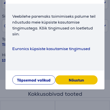
48
kuud
Veebilehe paremaks toimimiseks palume teil
Sissemakse
nõustuda meie küpsiste kasutamise
0% /
0 €
tingimustega. Kõik tingimused on loetletud
siin:
Toode
Tikkimistarkvara Brother PE-Design 11
Euronics küpsiste kasutamise tingimused
Hind
1334.99 €
Tulemus on ligikaudne ja võib erineda sulle
pakutavatest tingimustest.
Täpsemad valikud
Nõustun
Kokkusobivad tooted