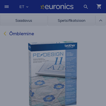
ET
Saadavus
Spetsifikatsioon
Õmblemine