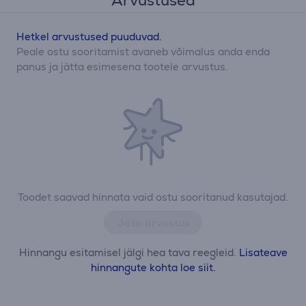
Arvustused
Hetkel arvustused puuduvad.
Peale ostu sooritamist avaneb võimalus anda enda
panus ja jätta esimesena tootele arvustus.
Toodet saavad hinnata vaid ostu sooritanud kasutajad.
Jäta arvustus
Hinnangu esitamisel jälgi hea tava reegleid.
Lisateave
hinnangute kohta loe siit.