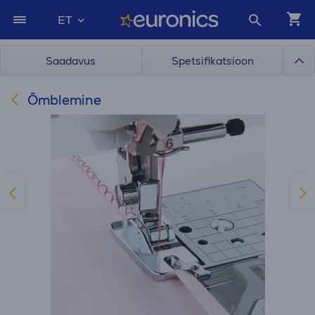
ET
Saadavus
Spetsifikatsioon
Õmblemine