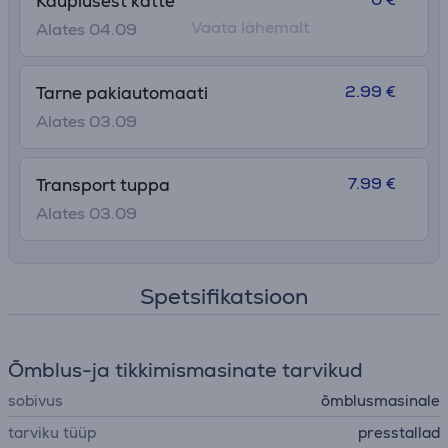
Kauplusest kätte
Vaata lähemalt
Alates 04.09
2.99 €
Tarne pakiautomaati
Alates 03.09
7.99 €
Transport tuppa
Alates 03.09
Spetsifikatsioon
Õmblus-ja tikkimismasinate tarvikud
sobivus
õmblusmasinale
tarviku tüüp
presstallad