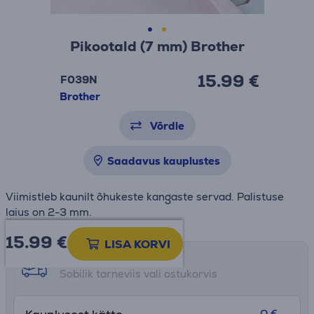
Pikootald (7 mm) Brother
15.99 €
F039N
Brother
Võrdle
Saadavus kauplustes
Viimistleb kaunilt õhukeste kangaste servad. Palistuse
laius on 2-3 mm.
15.99
€
LISA KORVI
Tarne võimalused
Sobilik tarneviis vali ostukorvis
0 €