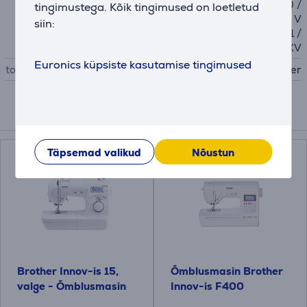
1100 / NV1300 / NV2600 /
tingimustega. Kõik tingimused on loetletud
NV2700 / QC-1000 / V5 / V
siin:
5LE / V7 / VQ2 / VQ4 / XJ1 /
XJ2 / XP1 / XP3 / XV
Euronics küpsiste kasutamise tingimused
tootja
Brother
Kokkusobivad tooted
Täpsemad valikud
Nõustun
Brother Innov-is 15,
Õmblusmasin Brother
valge - Õmblusmasin
Innov-is F400