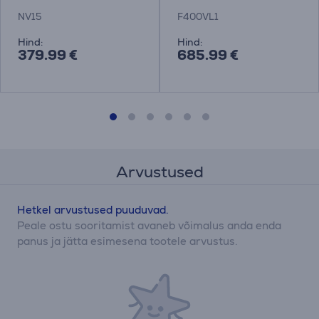
NV15
F400VL1
Hind:
Hind:
379.99 €
685.99 €
Arvustused
Hetkel arvustused puuduvad.
Peale ostu sooritamist avaneb võimalus anda enda
panus ja jätta esimesena tootele arvustus.