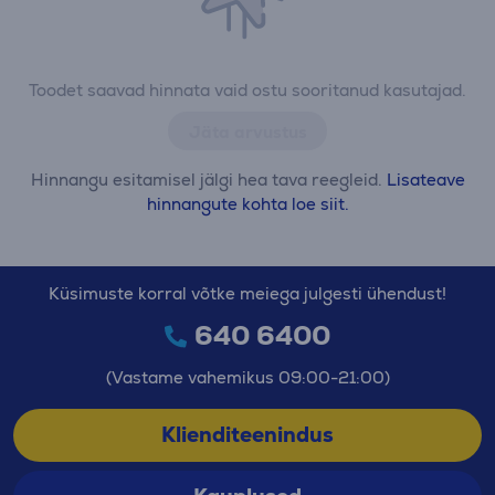
Toodet saavad hinnata vaid ostu sooritanud kasutajad.
Jäta arvustus
Hinnangu esitamisel jälgi hea tava reegleid.
Lisateave
hinnangute kohta loe siit.
Küsimuste korral võtke meiega julgesti ühendust!
640 6400
(Vastame vahemikus 09:00-21:00)
Klienditeenindus