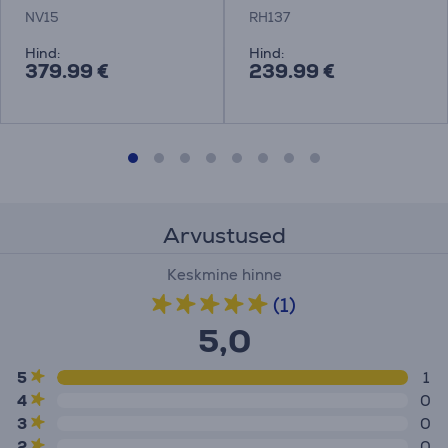
NV15
RH137
Hind:
Hind:
379.99 €
239.99 €
Arvustused
Keskmine hinne
(1)
5,0
5
1
4
0
3
0
2
0