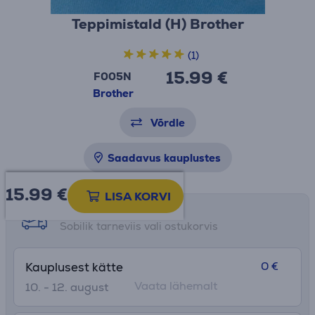
Teppimistald (H) Brother
(1)
15.99 €
F005N
Brother
Võrdle
Saadavus kauplustes
15.99
€
LISA KORVI
Tarne võimalused
Sobilik tarneviis vali ostukorvis
0 €
Kauplusest kätte
Vaata lähemalt
10. - 12. august