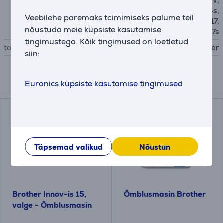
/ XJ1 / XJ2 / XP1 / XP3 / XV,
J14, J14s, J17, J17s, KD144s,
Veebilehe paremaks toimimiseks palume teil
KE14s, RH127, RH137, RL417,
nõustuda meie küpsiste kasutamise
RL425, X14, X14s, X17, X17s
tingimustega. Kõik tingimused on loetletud
tootja
Brother
siin:
Kokkusobivad tooted
Euronics küpsiste kasutamise tingimused
Täpsemad valikud
Nõustun
Brother Innov-is 15,
Õmblusmasin Brother
valge - Õmblusmasin