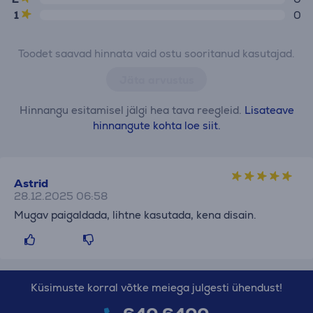
1
0
Toodet saavad hinnata vaid ostu sooritanud kasutajad.
Jäta arvustus
Hinnangu esitamisel jälgi hea tava reegleid.
Lisateave
hinnangute kohta loe siit.
Astrid
28.12.2025 06:58
Mugav paigaldada, lihtne kasutada, kena disain.
Küsimuste korral võtke meiega julgesti ühendust!