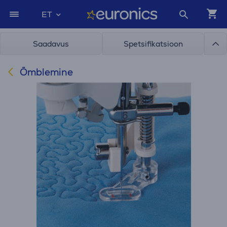
ET
Saadavus
Spetsifikatsioon
Õmblemine