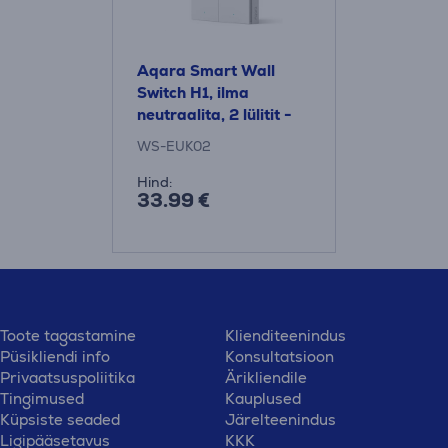
Aqara Smart Wall
Switch H1, ilma
neutraalita, 2 lülitit -
Nutikas seinalüliti
WS-EUK02
Hind:
33.99 €
Toote tagastamine
Klienditeenindus
Püsikliendi info
Konsultatsioon
Privaatsuspoliitika
Ärikliendile
Tingimused
Kauplused
Küpsiste seaded
Järelteenindus
Ligipääsetavus
KKK