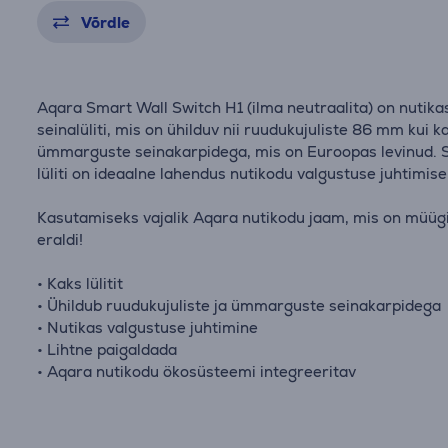
Võrdle
Aqara Smart Wall Switch H1 (ilma neutraalita) on nutika
seinalüliti, mis on ühilduv nii ruudukujuliste 86 mm kui k
ümmarguste seinakarpidega, mis on Euroopas levinud. 
lüliti on ideaalne lahendus nutikodu valgustuse juhtimise
Kasutamiseks vajalik Aqara nutikodu jaam, mis on müügi
eraldi!
• Kaks lülitit
• Ühildub ruudukujuliste ja ümmarguste seinakarpidega
• Nutikas valgustuse juhtimine
• Lihtne paigaldada
• Aqara nutikodu ökosüsteemi integreeritav