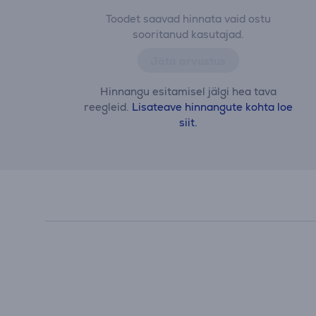
Toodet saavad hinnata vaid ostu
sooritanud kasutajad.
Jäta arvustus
Hinnangu esitamisel jälgi hea tava
reegleid.
Lisateave hinnangute kohta loe
siit.