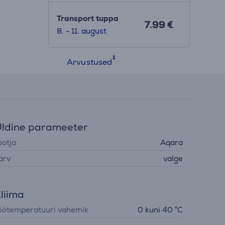
Transport tuppa
7.99 €
8. - 11. august
Arvustused
ldine parameeter
ootja
Aqara
ärv
valge
liima
öötemperatuuri vahemik
0 kuni 40 °C