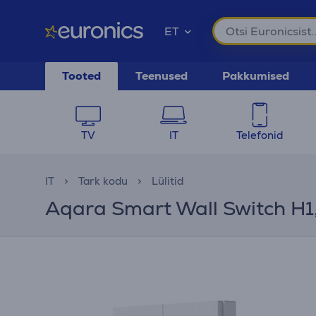
ET
Tooted
Teenused
Pakkumised
TV
IT
Telefonid
IT
Tark kodu
Lülitid
Aqara Smart Wall Switch H1, il