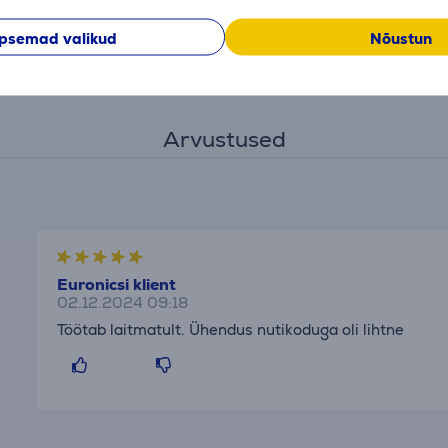
ldamiseks, muutes selle ideaalseks valikuks nii uutes kui ka 
psemad valikud
Nõustun
u ökosüsteemiga, pakkudes laiaulatuslikke juhtimis- ja autom
Arvustused
Euronicsi klient
02.12.2024 09:18
Töötab laitmatult. Ühendus nutikoduga oli lihtne