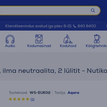
Klienditeenindus avatud iga päev 9-21
640 6400
Audio
Kodumasinad
Koduhoid
Köögitehnik
ma neutraalita, 2 lülitit - Nutikas
Tootekood:
WS-EUK02
Tootja:
Aqara
(1)