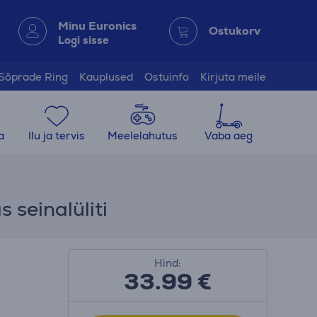
Minu Euronics
Ostukorv
Logi sisse
Sõprade Ring
Kauplused
Ostuinfo
Kirjuta meile
a
Ilu ja tervis
Meelelahutus
Vaba aeg
 seinalüliti
Hind:
33.99
€