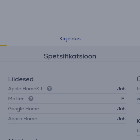
Kirjeldus
Spetsifikatsioon
Liidesed
Ü
Apple HomeKit
Jah
t
Matter
Ei
v
Google Home
Jah
Aqara Home
Jah
K
t