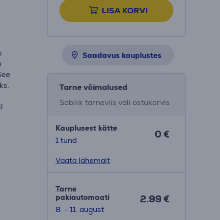
LISA KORVI
s
Saadavus kauplustes
a
See
ks.
Tarne võimalused
Sobilik tarneviis vali ostukorvis
l
Kauplusest kätte
0 €
1 tund
Vaata lähemalt
Tarne
pakiautomaati
2.99 €
8. - 11. august