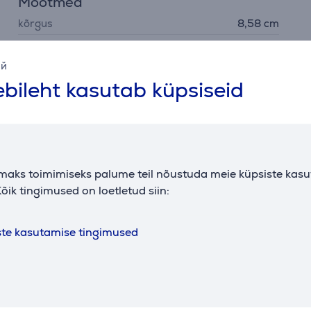
Mõõtmed
kõrgus
8,58 cm
laius
8,6 cm
ий
sügavus
3,755 cm
bileht kasutab küpsiseid
maks toimimiseks palume teil nõustuda meie küpsiste kas
Kirjeldus
õik tingimused on loetletud siin:
 sobib nii ruudukujuliste kui ka ümmarguste seinakarpidega, 
ste kasutamise tingimused
imist, muutes teie kodu valgustuse juhtimise mugavamaks ja 