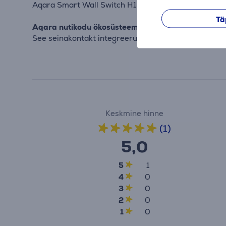
Aqara Smart Wall Switch H1 on loodud lihtsaks paiga
Tä
Aqara nutikodu ökosüsteemiga integreerimine
See seinakontakt integreerub sujuvalt Aqara nutikod
Keskmine hinne
(1)
5,0
5
1
4
0
3
0
2
0
1
0