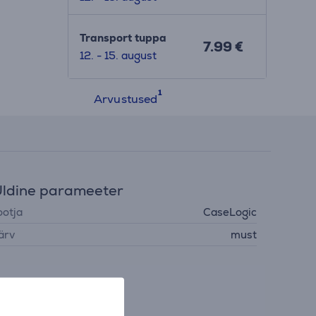
Transport tuppa
7.99 €
12. - 15. august
Arvustused
ldine parameeter
ootja
CaseLogic
ärv
must