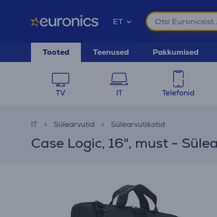
ET
Tooted
Teenused
Pakkumised
TV
IT
Telefonid
IT
Sülearvutid
Sülearvutikotid
Case Logic, 16", must - Süle