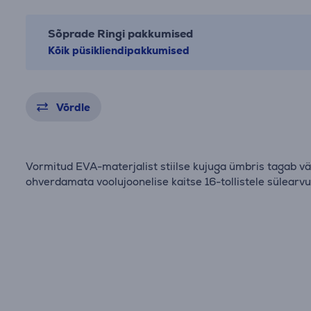
Sõprade Ringi pakkumised
Kõik püsikliendipakkumised
Võrdle
Vormitud EVA-materjalist stiilse kujuga ümbris tagab v
ohverdamata voolujoonelise kaitse 16-tollistele sülearvut