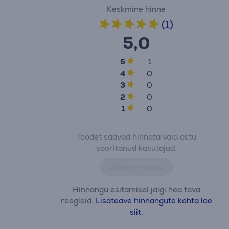
Keskmine hinne
(1)
5,0
5
1
4
0
3
0
2
0
1
0
Toodet saavad hinnata vaid ostu
sooritanud kasutajad.
Jäta arvustus
Hinnangu esitamisel jälgi hea tava
reegleid.
Lisateave hinnangute kohta loe
siit.