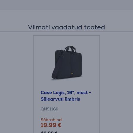
Viimati vaadatud tooted
Case Logic, 16", must -
Sülearvuti ümbris
QNS116K
Sõbrahind:
19.99 €