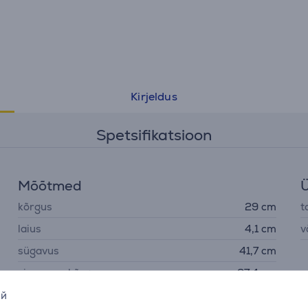
Kirjeldus
Spetsifikatsioon
Mõõtmed
Ü
kõrgus
29 cm
t
laius
4,1 cm
v
sügavus
41,7 cm
sisemuse kõrgus
27,4 cm
ий
sisemuse laius
4,3 cm