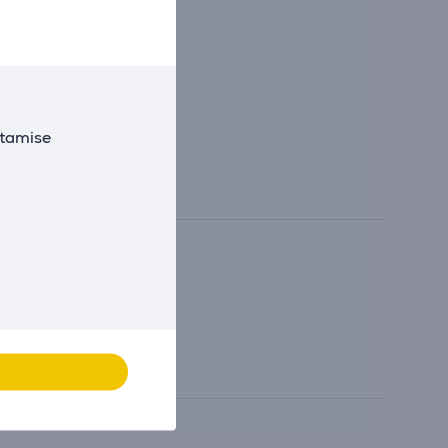
utamise
tada.