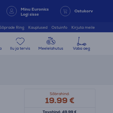
Minu Euronics
Ostukorv
Logi sisse
Sõprade Ring
Kauplused
Ostuinfo
Kirjuta meile
a
Ilu ja tervis
Meelelahutus
Vaba aeg
Sõbrahind:
19.99
€
Tavahind: 49.99 €