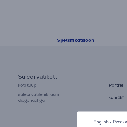
Spetsifikatsioon
Sülearvutikott
koti tüüp
Portfell
sülearvutile ekraani
kuni 16"
diagonaaliga
English
/
Русск