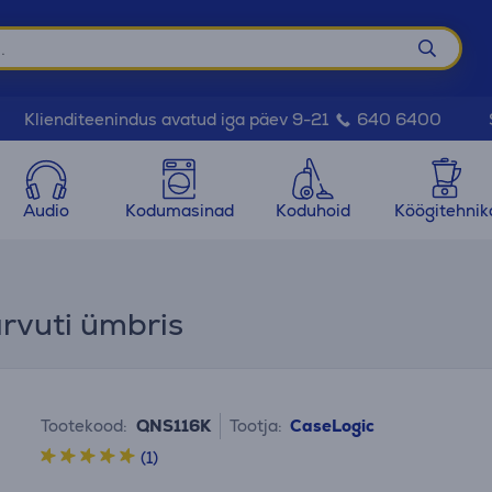
Klienditeenindus avatud iga päev 9-21
640 6400
Audio
Kodumasinad
Koduhoid
Köögitehnik
arvuti ümbris
Tootekood:
QNS116K
Tootja:
CaseLogic
(1)