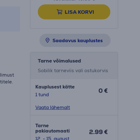
LISA KORVI
Saadavus kauplustes
Tarne võimalused
Sobilik tarneviis vali ostukorvis
älimust
itele.
Kauplusest kätte
0 €
1 tund
Vaata lähemalt
Tarne
pakiautomaati
2.99 €
12. - 15. august