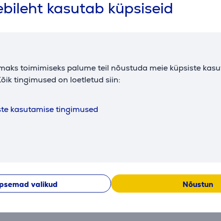
bileht kasutab küpsiseid
sisemuse sügavus
38,6 cm
kaal
0,64 kg
maks toimimiseks palume teil nõustuda meie küpsiste kas
õik tingimused on loetletud siin:
Kirjeldus
ste kasutamise tingimused
d sülearvuteid
ga lase sel ümbrises liikuda.
 saaksite sülearvutit ümbrises ilma ülekuumenemisohuta kasu
av õlarihm
psemad valikud
Nõustun
Arvustused