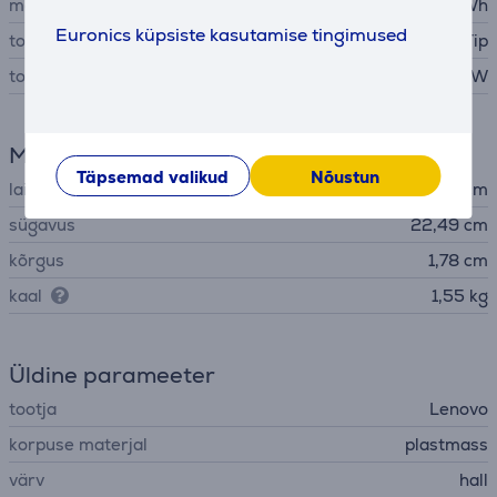
mahutavus
52,5 Wh
Euronics küpsiste kasutamise tingimused
toiteadapteri liides
Lenovo Round Tip
toiteadapteri väljundvõimsus
65 W
Mõõtmed
Täpsemad valikud
Nõustun
laius
31,31 cm
sügavus
22,49 cm
kõrgus
1,78 cm
kaal
1,55 kg
Üldine parameeter
tootja
Lenovo
korpuse materjal
plastmass
värv
hall