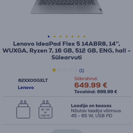
Lenovo IdeaPad Flex 5 14ABR8, 14'',
WUXGA, Ryzen 7, 16 GB, 512 GB, ENG, hall -
Sülearvuti
(1)
Sõbrahind:
82XX00GXLT
649.99 €
Lenovo
Tavahind: 699.99 €
Laadija on kaasas
Nõutav laadija võimsus
45 - 65
W
45 - 65 W, USB PD
USB PD