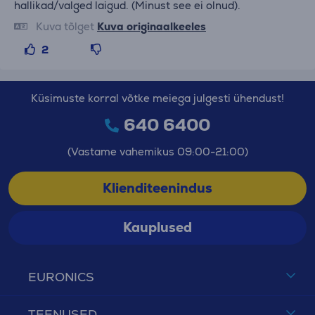
hallikad/valged laigud. (Minust see ei olnud).
Kuva tõlget
Kuva originaalkeeles
2
Küsimuste korral võtke meiega julgesti ühendust!
640 6400
(Vastame vahemikus 09:00-21:00)
Klienditeenindus
Kauplused
EURONICS
TEENUSED