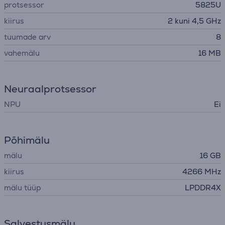
protsessor
5825U
kiirus
2 kuni 4,5 GHz
tuumade arv
8
vahemälu
16 MB
Neuraalprotsessor
NPU
Ei
Põhimälu
mälu
16 GB
kiirus
4266 MHz
mälu tüüp
LPDDR4X
Salvestusmälu