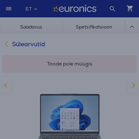
ET
Saadavus
Spetsifikatsioon
Sülearvutid
Toode pole müügis