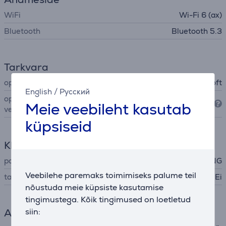
WiFi
Wi-Fi 6 (ax)
Bluetooth
Bluetooth 5.3
Tarkvara
operatsioonisüsteem
Microsoft
English
/
Русский
operatsioonisüsteemi
Windows 11 Home
Meie veebileht kasutab
versioon
küpsiseid
Klaviatuur
paigutus
ENG
Veebilehe paremaks toimimiseks palume teil
taustvalgustus
Ei
nõustuda meie küpsiste kasutamise
tingimustega. Kõik tingimused on loetletud
Aku
siin: