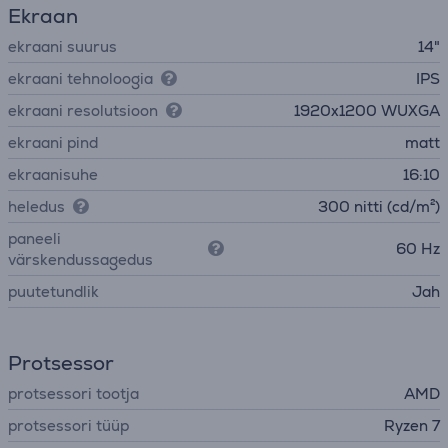
Ekraan
ekraani suurus
14"
ekraani tehnoloogia
IPS
ekraani resolutsioon
1920x1200 WUXGA
ekraani pind
matt
ekraanisuhe
16:10
heledus
300 nitti (cd/m²)
paneeli
60 Hz
värskendussagedus
puutetundlik
Jah
Protsessor
protsessori tootja
AMD
protsessori tüüp
Ryzen 7