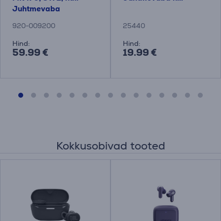
Juhtmevaba
klaviatuur + hiir
920-009200
25440
Hind:
Hind:
59.99 €
19.99 €
Kokkusobivad tooted