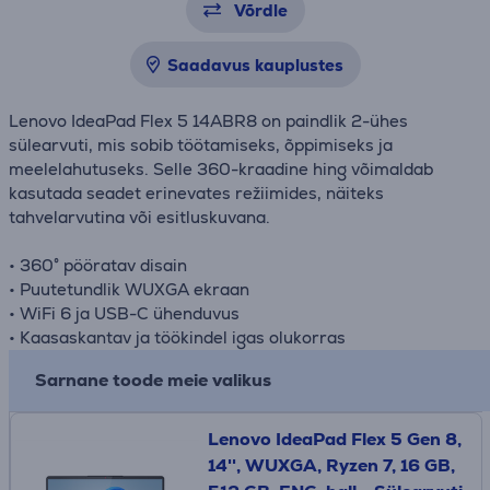
Võrdle
Saadavus kauplustes
Lenovo IdeaPad Flex 5 14ABR8 on paindlik 2-ühes
sülearvuti, mis sobib töötamiseks, õppimiseks ja
meelelahutuseks. Selle 360-kraadine hing võimaldab
kasutada seadet erinevates režiimides, näiteks
tahvelarvutina või esitluskuvana.
• 360° pööratav disain
• Puutetundlik WUXGA ekraan
• WiFi 6 ja USB-C ühenduvus
• Kaasaskantav ja töökindel igas olukorras
Sarnane toode meie valikus
Lenovo IdeaPad Flex 5 Gen 8,
14'', WUXGA, Ryzen 7, 16 GB,