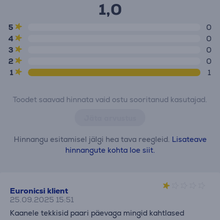
1,0
5
0
4
0
3
0
2
0
1
1
Toodet saavad hinnata vaid ostu sooritanud kasutajad.
Jäta arvustus
Hinnangu esitamisel jälgi hea tava reegleid.
Lisateave
hinnangute kohta loe siit.
Euronicsi klient
25.09.2025 15:51
Kaanele tekkisid paari päevaga mingid kahtlased