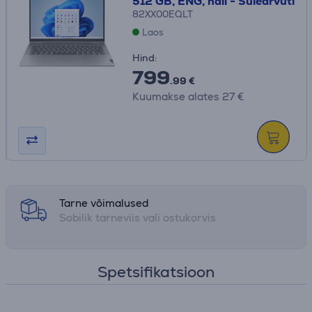
512 GB, ENG, hall - Sülearvuti
82XX00EQLT
Laos
Hind:
799
.99 €
Kuumakse alates 27 €
Tarne võimalused
Sobilik tarneviis vali ostukorvis
Spetsifikatsioon