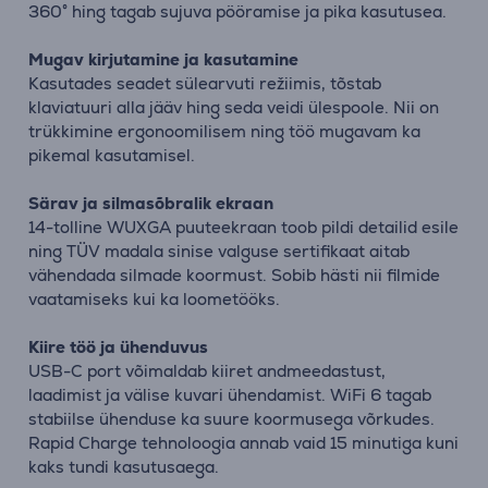
360° hing tagab sujuva pööramise ja pika kasutusea.
Mugav kirjutamine ja kasutamine
Kasutades seadet sülearvuti režiimis, tõstab
klaviatuuri alla jääv hing seda veidi ülespoole. Nii on
trükkimine ergonoomilisem ning töö mugavam ka
pikemal kasutamisel.
Särav ja silmasõbralik ekraan
14-tolline WUXGA puuteekraan toob pildi detailid esile
ning TÜV madala sinise valguse sertifikaat aitab
vähendada silmade koormust. Sobib hästi nii filmide
vaatamiseks kui ka loometööks.
Kiire töö ja ühenduvus
USB-C port võimaldab kiiret andmeedastust,
laadimist ja välise kuvari ühendamist. WiFi 6 tagab
stabiilse ühenduse ka suure koormusega võrkudes.
Rapid Charge tehnoloogia annab vaid 15 minutiga kuni
kaks tundi kasutusaega.