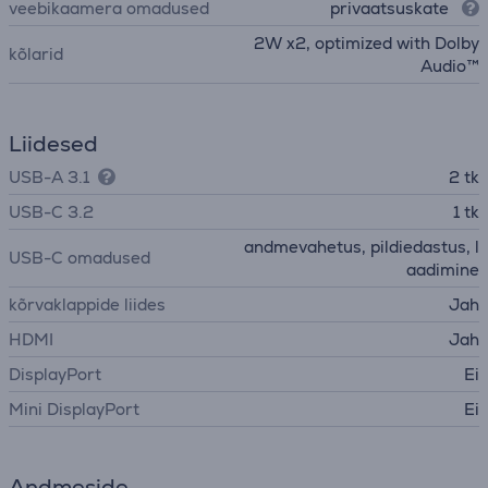
veebikaamera omadused
privaatsuskate
2W x2, optimized with Dolby
kõlarid
Audio™
Liidesed
USB-A 3.1
2 tk
USB-C 3.2
1 tk
andmevahetus, pildiedastus, l
USB-C omadused
aadimine
kõrvaklappide liides
Jah
HDMI
Jah
DisplayPort
Ei
Mini DisplayPort
Ei
Andmeside