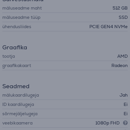
mäluseadme maht
512 GB
mäluseadme tüüp
SSD
ühendusliides
PCIE GEN4 NVMe
Graafika
tootja
AMD
graafikakaart
Radeon
Seadmed
mälukaardilugeja
Jah
ID kaardilugeja
Ei
sõrmejäljelugeja
Ei
veebikaamera
1080p FHD