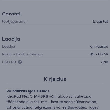
Garantii
tootjagarantii
2 aastat
Laadija
Laadija
on kaasas
Nõutav laadija võimsus
45 - 65 W
USB PD
Jah
Kirjeldus
Paindlikkus igas suunas
IdeaPad Flex 5 14ABR8 võimaldab sul vahetada
tööasendeid ja režiime – kasuta seda sülearvutina,
tahvelarvutina, telgrežiimis või esitlusvaates. Tugev