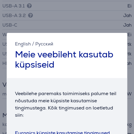
USB-A 3.1
Ei
USB-A 3.2
Jah
USB-C
Jah
WiFi
Ei
English
/
Русский
USB-A
3 tk
Meie veebileht kasutab
USB-C
4 tk
küpsiseid
HDMI
Jah
Võimsus
Veebilehe paremaks toimimiseks palume teil
maksimaalne väljundvõimsus
140 W
nõustuda meie küpsiste kasutamise
tingimustega. Kõik tingimused on loetletud
Mõõtmed
siin:
kaal
0,834 kg
Euronics küpsiste kasutamise tingimused
kõrgus
4,7 cm