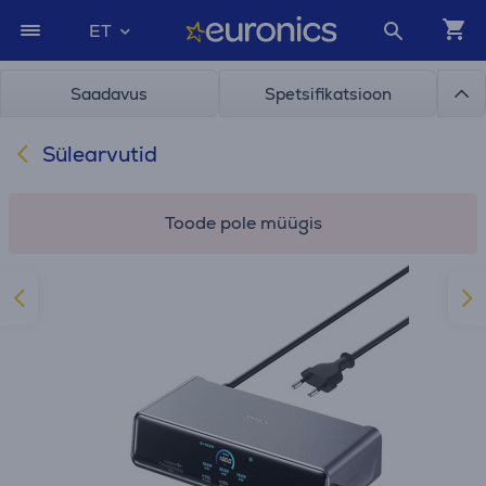
ET
Saadavus
Spetsifikatsioon
Sülearvutid
Toode pole müügis